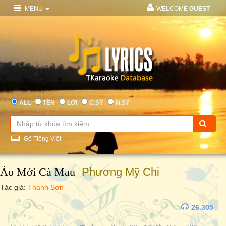
MENU
WELCOME
GUEST
ALL
TÊN
LỜI
C.SỸ
N.SỸ
Gõ Tiếng Việt
Áo Mới Cà Mau
Phương Mỹ Chi
-
Tác giả:
Thanh Sơn
26.305