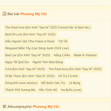
Bài hát
Phương Mỹ Chi
The Real Aura (Em Xinh "Say Hi" 2025 Concert Ver. & New Ver.)
Best Of Luck (Em Xinh "Say Hi" 2025)
Diều Ngược Gió (The Future Is Now)
Trở Về
Wrapped Miền Tây (Làn Sóng Xanh 2024 Live)
Bad Liar (Em Xinh "Say Hi" 2025)
Nắng Chiều
Made In Vietnam
Ngày Tết Quê Em
Người Tình Mùa Đông
A A A (Em Xinh "Say Hi" 2025)
The Real Aura (Em Xinh "Say Hi" 2025)
I'll Be There (Em Xinh "Say Hi" 2025)
Vũ Trụ Có Anh
Dòng Đời (new version)
Nỗi Buồn Gác Trọ
Lẻ Bóng
Thành Phố Sương Mù
Hồn Trinh Nữ
Hạ Buồn (Live)
Album/playlist
Phương Mỹ Chi