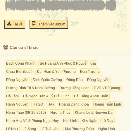
Tải về
Thêm vào album
Các ca sĩ khác
Bạch Công Khanh
Bé Hoàng Anh Phúc & Nguyễn Kha
Chưa Biết (beat)
Đan Đan & Yến Phương
Đan Trường
Đăng Nguyên
Đinh Quốc Cường
Đông Đào
Đông Nguyễn
Dương Đình Trí & Nam Cường
Dương Hồng Loan
DVĐA Trí Quang
Hà Lâm
Hà Ngọc Trân & Lý Diệu Linh
Hải Đăng & Mai Tuấn
Hạnh Nguyên
Hát2O
HAX
Hoàng Đăng Khoa
Hoàng Tuấn Linh
Hồng Thảo (09-25-2015)
Hương Thuỷ
Khang Lê & Nguyên Đan
Khưu Huy Vũ & Phùng Ngọc Huy
Kim Linh
Kim Ngân
Lê Duy
Lê Như
Lê Sang
Lê Tuấn Anh
Mai Phương Thảo
Ngân Linh