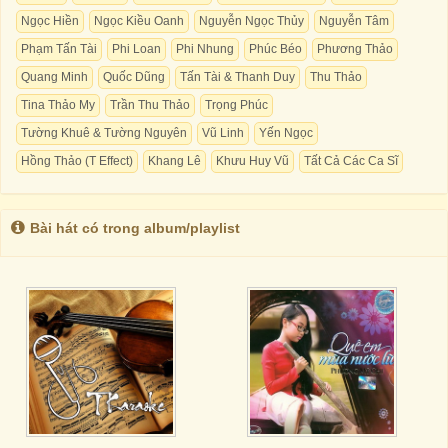
Ngọc Hiền
Ngọc Kiều Oanh
Nguyễn Ngọc Thủy
Nguyễn Tâm
Phạm Tấn Tài
Phi Loan
Phi Nhung
Phúc Béo
Phương Thảo
Quang Minh
Quốc Dũng
Tấn Tài & Thanh Duy
Thu Thảo
Tina Thảo My
Trần Thu Thảo
Trọng Phúc
Tường Khuê & Tường Nguyên
Vũ Linh
Yến Ngọc
Hồng Thảo (T Effect)
Khang Lê
Khưu Huy Vũ
Tất Cả Các Ca Sĩ
Bài hát có trong album/playlist