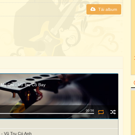
Tải album
Mỹ Chi - Vũ Trụ Cò Bay
00:56
- Vũ Trụ Có Anh