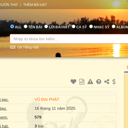
VƯỜN THƠ
|
THÊM BÀI HÁT
ALL
TÊN BÀI
LỜI BÀI HÁT
CA SỸ
NHẠC SỸ
ALBU
Gõ Tiếng Việt
 tạo:
VŨ ĐẠI PHÁT
tạo:
16 tháng 11 năm 2025
xem:
579
i hát:
3
bài