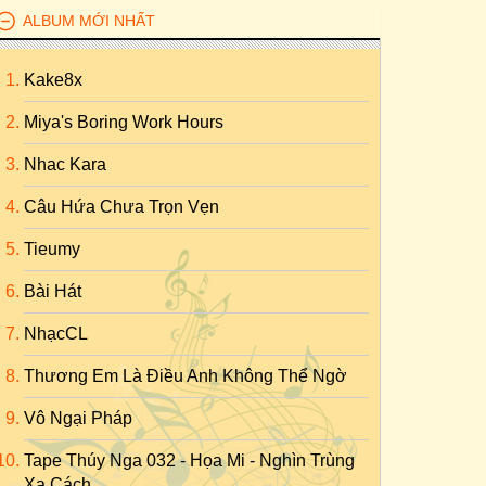
ALBUM MỚI NHẤT
Kake8x
Miya's Boring Work Hours
Nhac Kara
Câu Hứa Chưa Trọn Vẹn
Tieumy
Bài Hát
NhạcCL
Thương Em Là Điều Anh Không Thể Ngờ
Vô Ngại Pháp
Tape Thúy Nga 032 - Họa Mi - Nghìn Trùng
Xa Cách