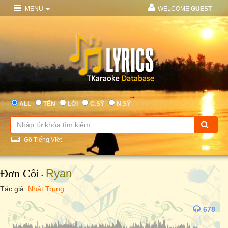
MENU
WELCOME
GUEST
ALL
TÊN
LỜI
C.SỸ
N.SỸ
Gõ Tiếng Việt
Đơn Côi
Ryan
-
Tác giả:
Nhật Trung
678