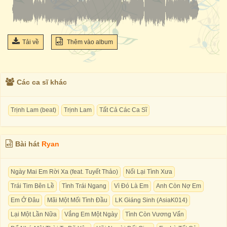
Tải về
Thêm vào album
Các ca sĩ khác
Trịnh Lam (beat)
Trịnh Lam
Tất Cả Các Ca Sĩ
Bài hát
Ryan
Ngày Mai Em Rời Xa (feat. Tuyết Thảo)
Nối Lại Tình Xưa
Trái Tim Bên Lề
Tình Trái Ngang
Vì Đó Là Em
Anh Còn Nợ Em
Em Ở Đâu
Mãi Một Mối Tình Đầu
LK Giáng Sinh (AsiaK014)
Lại Một Lần Nữa
Vắng Em Một Ngày
Tình Còn Vương Vấn