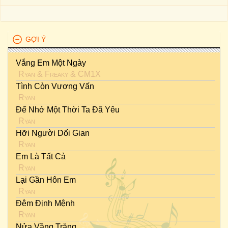
GỢI Ý
Vắng Em Một Ngày
Ryan
&
Freaky
&
CM1X
Tình Còn Vương Vấn
Ryan
Để Nhớ Một Thời Ta Đã Yêu
Ryan
Hỡi Người Dối Gian
Ryan
Em Là Tất Cả
Ryan
Lại Gần Hôn Em
Ryan
Đêm Định Mệnh
Ryan
Nửa Vầng Trăng