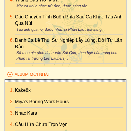
Một ca khúc nhạc trữ tình, được sáng tác...
Câu Chuyện Tình Buồn Phía Sau Ca Khúc Tàu Anh
Qua Núi
Tàu anh qua núi được nhạc sĩ Phan Lạc Hoa sáng...
Danh Ca Lệ Thu: Sự Nghiệp Lẫy Lừng, Đời Tư Lận
Đận
Bà theo gia đình di cư vào Sài Gòn, theo học bậc trung học
Pháp tại trường Les Lauriers...
ALBUM MỚI NHẤT
Kake8x
Miya's Boring Work Hours
Nhac Kara
Câu Hứa Chưa Trọn Vẹn