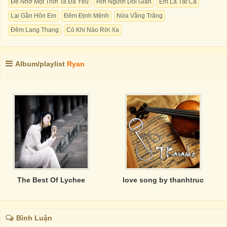
Để Nhớ Một Thời Ta Đã Yêu
Hỡi Người Dối Gian
Em Là Tất Cả
Lại Gần Hôn Em
Đêm Định Mệnh
Nửa Vầng Trăng
Đêm Lang Thang
Có Khi Nào Rời Xa
Album/playlist
Ryan
The Best Of Lychee
love song by thanhtruc
Bình Luận