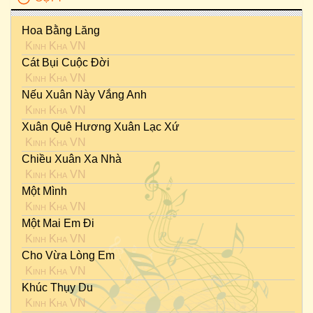
Hoa Bằng Lăng
Kinh Kha VN
Cát Bụi Cuộc Đời
Kinh Kha VN
Nếu Xuân Này Vắng Anh
Kinh Kha VN
Xuân Quê Hương Xuân Lạc Xứ
Kinh Kha VN
Chiều Xuân Xa Nhà
Kinh Kha VN
Một Mình
Kinh Kha VN
Một Mai Em Đi
Kinh Kha VN
Cho Vừa Lòng Em
Kinh Kha VN
Khúc Thụy Du
Kinh Kha VN