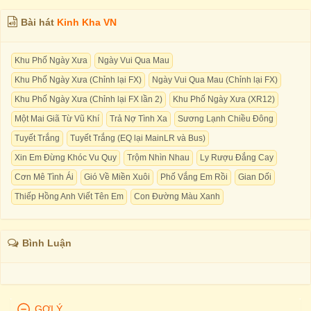
Bài hát
Kinh Kha VN
Khu Phố Ngày Xưa
Ngày Vui Qua Mau
Khu Phố Ngày Xưa (Chỉnh lại FX)
Ngày Vui Qua Mau (Chỉnh lại FX)
Khu Phố Ngày Xưa (Chỉnh lại FX lần 2)
Khu Phố Ngày Xưa (XR12)
Một Mai Giã Từ Vũ Khí
Trả Nợ Tình Xa
Sương Lạnh Chiều Đông
Tuyết Trắng
Tuyết Trắng (EQ lại MainLR và Bus)
Xin Em Đừng Khóc Vu Quy
Trộm Nhìn Nhau
Ly Rượu Đắng Cay
Cơn Mê Tình Ái
Gió Về Miền Xuôi
Phố Vắng Em Rồi
Gian Dối
Thiếp Hồng Anh Viết Tên Em
Con Đường Màu Xanh
Bình Luận
GỢI Ý