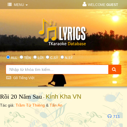
MENU
WELCOME
GUEST
ALL
TÊN
LỜI
C.SỸ
N.SỸ
Gõ Tiếng Việt
Rồi 20 Năm Sau
Kinh Kha VN
-
Tác giả:
Trầm Tử Thiêng
&
Tấn An
711