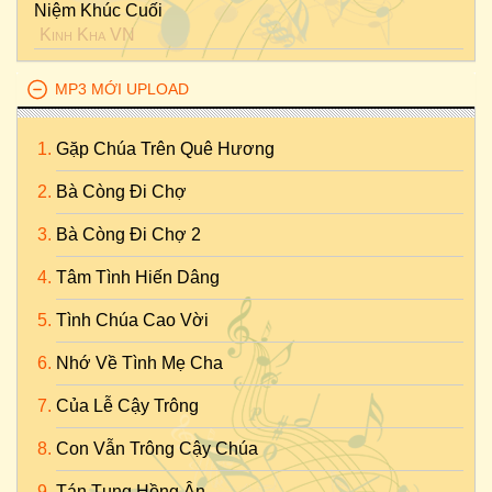
Niệm Khúc Cuối
Kinh Kha VN
MP3 MỚI UPLOAD
Gặp Chúa Trên Quê Hương
Bà Còng Đi Chợ
Bà Còng Đi Chợ 2
Tâm Tình Hiến Dâng
Tình Chúa Cao Vời
Nhớ Về Tình Mẹ Cha
Của Lễ Cậy Trông
Con Vẫn Trông Cậy Chúa
Tán Tụng Hồng Ân