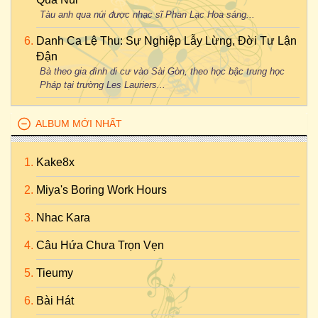
Tàu anh qua núi được nhạc sĩ Phan Lạc Hoa sáng...
Danh Ca Lệ Thu: Sự Nghiệp Lẫy Lừng, Đời Tư Lận
Đận
Bà theo gia đình di cư vào Sài Gòn, theo học bậc trung học
Pháp tại trường Les Lauriers...
ALBUM MỚI NHẤT
Kake8x
Miya's Boring Work Hours
Nhac Kara
Câu Hứa Chưa Trọn Vẹn
Tieumy
Bài Hát