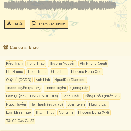
Tải về
Thêm vào album
Các ca sĩ khác
Kiều Trâm
Hồng Thảo
Thương Nguyễn
Phi Nhung (beat)
Phi Nhung
Thiên Trang
Giao Linh
Phương Hồng Quế
Quý Lễ (GCĐĐ)
Ánh Linh
NguoiDepDiamond
Thanh Tuyền (pre 75)
Thanh Tuyền
Quang Lập
Lam Quỳnh (GIỌNG CA ĐỂ ĐỜI)
Băng Châu
Băng Châu (trước 75)
Ngọc Huyền
Hà Thanh (trước 75)
Sơn Tuyền
Hương Lan
Lâm Minh Thảo
Thanh Thúy
Mộng Thi
Phương Dung (VN)
Tất Cả Các Ca Sĩ