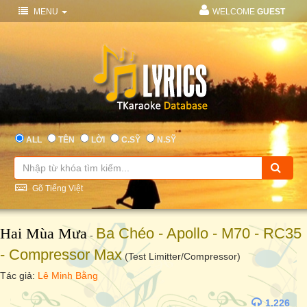
MENU
WELCOME
GUEST
ALL
TÊN
LỜI
C.SỸ
N.SỸ
Gõ Tiếng Việt
Hai Mùa Mưa
Ba Chéo - Apollo - M70 - RC35
-
- Compressor Max
(Test Limitter/Compressor)
Tác giả:
Lê Minh Bằng
1.226