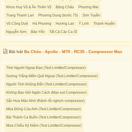
Khưu Huy Vũ & Ân Thiên Vỹ
Băng Châu
Phượng Mai
Trang Thanh Lan
Phương Dung (trước 75)
Sơn Tuyền
Vũ Công Duệ
Hà Phương
Hương Lan
Ý Linh
Thanh Huyền
Nguyễn Sơn
Bảo Yến
Tất Cả Các Ca Sĩ
Bài hát
Ba Chéo - Apollo - M70 - RC35 - Compressor Max
Tình Người Ngoại Đạo (Test Limitter/Compressor)
Sương Trắng Miền Quê Ngoại (Test Limitter/Compressor)
Người Tình Không Đến (Test Limitter/Compressor)
Không Bao Giờ Ngăn Cách (Max out Compressor)
Sắc Hoa Màu Nhớ (Rảnh rỗi nghịch compressor)
Mùa Đông Của Anh (Test Limitter/Compressor)
Bài Thánh Ca Buồn (Test Limitter/Compressor)
Mưa Chiều Kỷ Niệm (Test Limitter/Compressor)