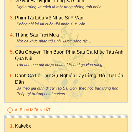
Về Bài Hát Nghìn Trùng Xa Cách
Nghìn trùng xa cách là một trong những tình khúc...
Phim Tài Liệu Về Nhạc Sĩ Y Vân
Không chỉ kể lại cuộc đời nhạc sĩ Y Vân...
Tháng Sáu Trời Mưa
Một ca khúc nhạc trữ tình, được sáng tác...
Câu Chuyện Tình Buồn Phía Sau Ca Khúc Tàu Anh
Qua Núi
Tàu anh qua núi được nhạc sĩ Phan Lạc Hoa sáng...
Danh Ca Lệ Thu: Sự Nghiệp Lẫy Lừng, Đời Tư Lận
Đận
Bà theo gia đình di cư vào Sài Gòn, theo học bậc trung học
Pháp tại trường Les Lauriers...
ALBUM MỚI NHẤT
Kake8x