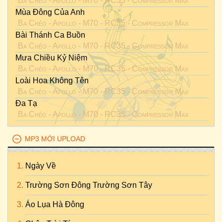
Ba Chéo - Apollo - M70 - RC35 - Compressor Max
Mùa Đông Của Anh
Ba Chéo - Apollo - M70 - RC35 - Compressor Max
Bài Thánh Ca Buồn
Ba Chéo - Apollo - M70 - RC35 - Compressor Max
Mưa Chiều Kỷ Niệm
Ba Chéo - Apollo - M70 - RC35 - Compressor Max
Loài Hoa Không Tên
Ba Chéo - Apollo - M70 - RC35 - Compressor Max
Đa Tạ
Ba Chéo - Apollo - M70 - RC35 - Compressor Max
MP3 MỚI UPLOAD
Ngày Về
Trường Sơn Đông Trường Sơn Tây
Áo Lụa Hà Đông