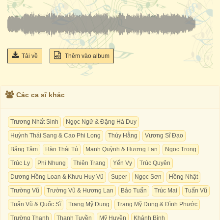
Tải về
Thêm vào album
Các ca sĩ khác
Trương Nhất Sinh
Ngọc Ngữ & Đặng Hà Duy
Huỳnh Thái Sang & Cao Phi Long
Thúy Hằng
Vương Sĩ Đạo
Băng Tâm
Hàn Thái Tú
Mạnh Quỳnh & Hương Lan
Ngọc Trọng
Trúc Ly
Phi Nhung
Thiên Trang
Yến Vy
Trúc Quyên
Dương Hồng Loan & Khưu Huy Vũ
Super
Ngọc Sơn
Hồng Nhật
Trường Vũ
Trường Vũ & Hương Lan
Bảo Tuấn
Trúc Mai
Tuấn Vũ
Tuấn Vũ & Quốc Sĩ
Trang Mỹ Dung
Trang Mỹ Dung & Đình Phước
Trường Thanh
Thanh Tuyền
Mỹ Huyền
Khánh Bình