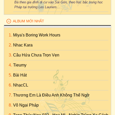
Bà theo gia đình di cư vào Sài Gòn, theo học bậc trung học
Pháp tại trường Les Lauriers...
ALBUM MỚI NHẤT
Miya's Boring Work Hours
Nhac Kara
Câu Hứa Chưa Trọn Vẹn
Tieumy
Bài Hát
NhạcCL
Thương Em Là Điều Anh Không Thể Ngờ
Vô Ngại Pháp