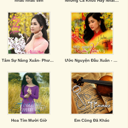
nhac nhac sen
Những Ca Khúc Hay Nhất Của Phương Ý
Tâm Sự Nàng Xuân- Phương Anh
Ước Nguyện Đầu Xuân - Phương Anh
Hoa Tím Mười Giờ
Em Cũng Đã Khác