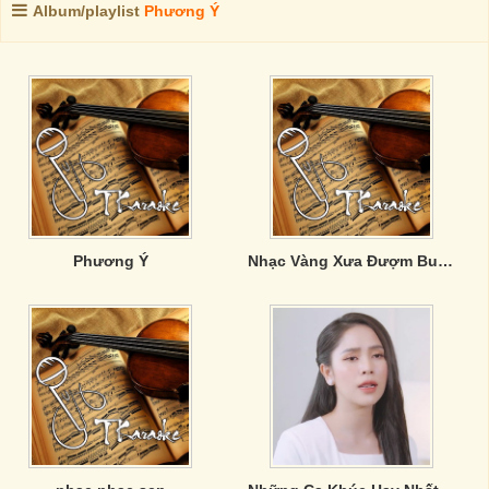
Album/playlist
Phương Ý
Phương Ý
Nhạc Vàng Xưa Đượm Buồn