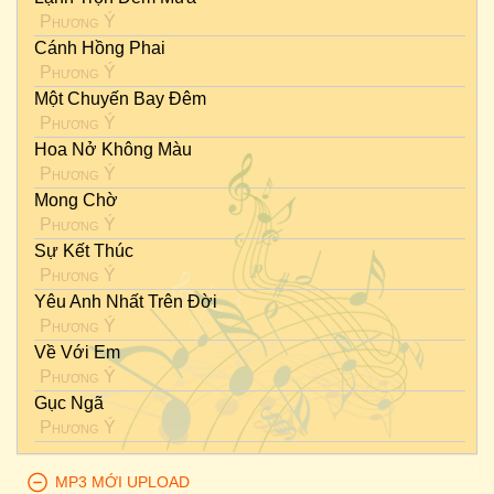
Phương Ý
Cánh Hồng Phai
Phương Ý
Một Chuyến Bay Đêm
Phương Ý
Hoa Nở Không Màu
Phương Ý
Mong Chờ
Phương Ý
Sự Kết Thúc
Phương Ý
Yêu Anh Nhất Trên Đời
Phương Ý
Về Với Em
Phương Ý
Gục Ngã
Phương Ý
MP3 MỚI UPLOAD