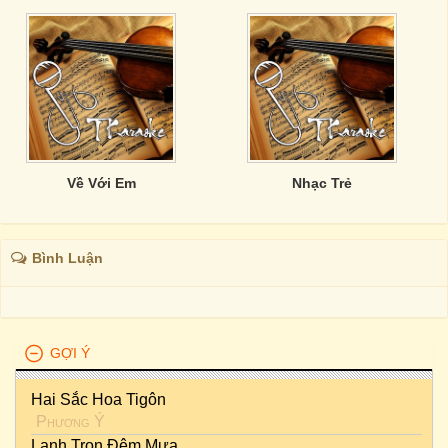
Về Với Em
Nhạc Trẻ
Bình Luận
GỢI Ý
Hai Sắc Hoa Tigôn
Phương Ý
Lạnh Trọn Đêm Mưa