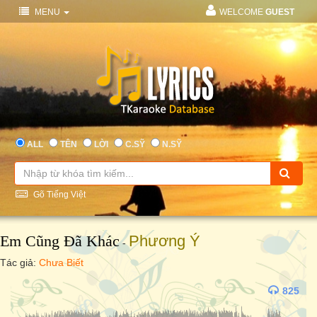
MENU
WELCOME
GUEST
ALL
TÊN
LỜI
C.SỸ
N.SỸ
Gõ Tiếng Việt
Em Cũng Đã Khác
Phương Ý
-
Tác giả:
Chưa Biết
825