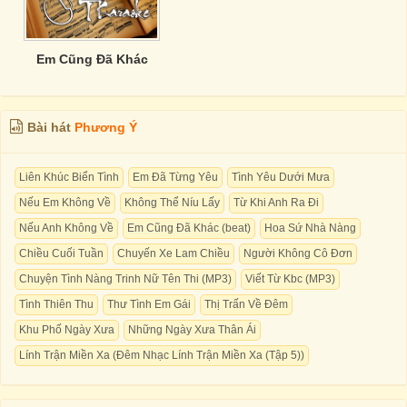
Em Cũng Đã Khác
Bài hát
Phương Ý
Liên Khúc Biển Tình
Em Đã Từng Yêu
Tình Yêu Dưới Mưa
Nếu Em Không Về
Không Thể Níu Lấy
Từ Khi Anh Ra Đi
Nếu Anh Không Về
Em Cũng Đã Khác (beat)
Hoa Sứ Nhà Nàng
Chiều Cuối Tuần
Chuyến Xe Lam Chiều
Người Không Cô Đơn
Chuyện Tình Nàng Trinh Nữ Tên Thi (MP3)
Viết Từ Kbc (MP3)
Tình Thiên Thu
Thư Tình Em Gái
Thị Trấn Về Đêm
Khu Phố Ngày Xưa
Những Ngày Xưa Thân Ái
Lính Trận Miền Xa (Đêm Nhạc Lính Trận Miền Xa (Tập 5))