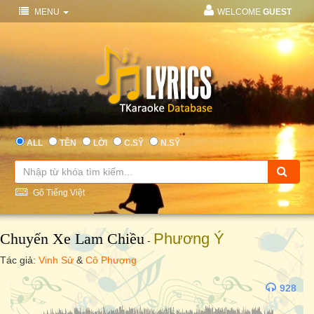
MENU
WELCOME
GUEST
ALL
TÊN
LỜI
C.SỸ
N.SỸ
Gõ Tiếng Việt
Chuyến Xe Lam Chiều
Phương Ý
-
Tác giả:
Vinh Sử
&
Cô Phượng
928