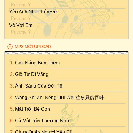
Phương Ý
Yêu Anh Nhất Trên Đời
Phương Ý
Về Với Em
Phương Ý
MP3 MỚI UPLOAD
Giọt Nắng Bên Thềm
Giã Từ Dĩ Vãng
Ánh Sáng Của Đời Tôi
Wang Shi Zhi Neng Hui Wei 往事只能回味
Mặt Trời Bé Con
Cả Một Trời Thương Nhớ
Chưa Quên Người Yêu Cũ