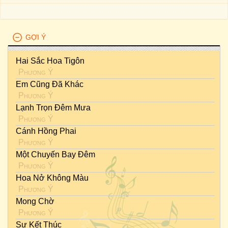
GỢI Ý
Hai Sắc Hoa Tigôn
Phương Ý
Em Cũng Đã Khác
Phương Ý
Lạnh Trọn Đêm Mưa
Phương Ý
Cánh Hồng Phai
Phương Ý
Một Chuyến Bay Đêm
Phương Ý
Hoa Nở Không Màu
Phương Ý
Mong Chờ
Phương Ý
Sự Kết Thúc