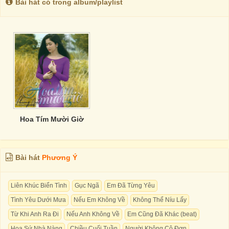
Bài hát có trong album/playlist
Hoa Tím Mười Giờ
Bài hát
Phương Ý
Liên Khúc Biển Tình
Gục Ngã
Em Đã Từng Yêu
Tình Yêu Dưới Mưa
Nếu Em Không Về
Không Thể Níu Lấy
Từ Khi Anh Ra Đi
Nếu Anh Không Về
Em Cũng Đã Khác (beat)
Hoa Sứ Nhà Nàng
Chiều Cuối Tuần
Người Không Cô Đơn