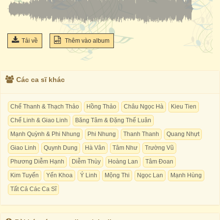
Tải về
Thêm vào album
Các ca sĩ khác
Chế Thanh & Thạch Thảo
Hồng Thảo
Châu Ngọc Hà
Kieu Tien
Chế Linh & Giao Linh
Băng Tâm & Đặng Thế Luân
Mạnh Quỳnh & Phi Nhung
Phi Nhung
Thanh Thanh
Quang Nhựt
Giao Linh
Quynh Dung
Hà Vân
Tâm Như
Trường Vũ
Phương Diễm Hạnh
Diễm Thùy
Hoàng Lan
Tâm Đoan
Kim Tuyến
Yến Khoa
Ý Linh
Mộng Thi
Ngọc Lan
Mạnh Hùng
Tất Cả Các Ca Sĩ