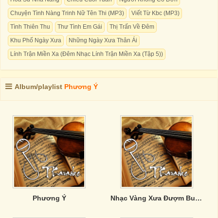
Chuyện Tình Nàng Trinh Nữ Tên Thi (MP3)
Viết Từ Kbc (MP3)
Tình Thiên Thu
Thư Tình Em Gái
Thị Trấn Về Đêm
Khu Phố Ngày Xưa
Những Ngày Xưa Thân Ái
Lính Trận Miền Xa (Đêm Nhạc Lính Trận Miền Xa (Tập 5))
Album/playlist
Phương Ý
Phương Ý
Nhạc Vàng Xưa Đượm Buồn