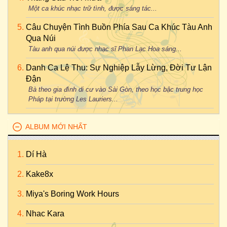
Một ca khúc nhạc trữ tình, được sáng tác...
Câu Chuyện Tình Buồn Phía Sau Ca Khúc Tàu Anh
Qua Núi
Tàu anh qua núi được nhạc sĩ Phan Lạc Hoa sáng...
Danh Ca Lệ Thu: Sự Nghiệp Lẫy Lừng, Đời Tư Lận
Đận
Bà theo gia đình di cư vào Sài Gòn, theo học bậc trung học
Pháp tại trường Les Lauriers...
ALBUM MỚI NHẤT
Dí Hà
Kake8x
Miya's Boring Work Hours
Nhac Kara