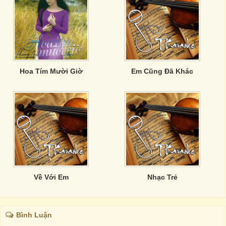
Hoa Tím Mười Giờ
Em Cũng Đã Khác
Về Với Em
Nhạc Trẻ
Bình Luận