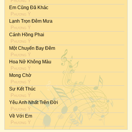
Phương Ý
Em Cũng Đã Khác
Phương Ý
Lạnh Trọn Đêm Mưa
Phương Ý
Cánh Hồng Phai
Phương Ý
Một Chuyến Bay Đêm
Phương Ý
Hoa Nở Không Màu
Phương Ý
Mong Chờ
Phương Ý
Sự Kết Thúc
Phương Ý
Yêu Anh Nhất Trên Đời
Phương Ý
Về Với Em
Phương Ý