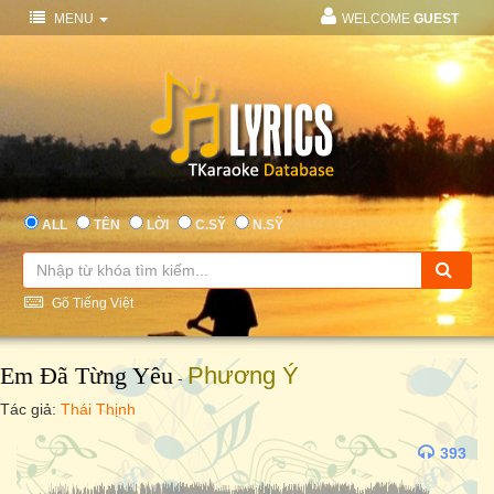
MENU
WELCOME
GUEST
ALL
TÊN
LỜI
C.SỸ
N.SỸ
Gõ Tiếng Việt
Em Đã Từng Yêu
Phương Ý
-
Tác giả:
Thái Thịnh
393