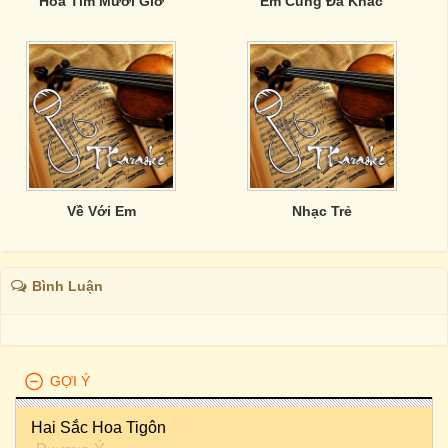
Hoa Tím Mười Giờ
Em Cũng Đã Khác
Về Với Em
Nhạc Trẻ
Bình Luận
GỢI Ý
Hai Sắc Hoa Tigôn