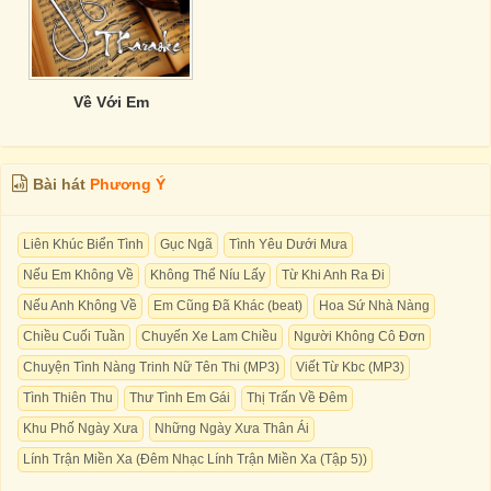
Về Với Em
Bài hát
Phương Ý
Liên Khúc Biển Tình
Gục Ngã
Tình Yêu Dưới Mưa
Nếu Em Không Về
Không Thể Níu Lấy
Từ Khi Anh Ra Đi
Nếu Anh Không Về
Em Cũng Đã Khác (beat)
Hoa Sứ Nhà Nàng
Chiều Cuối Tuần
Chuyến Xe Lam Chiều
Người Không Cô Đơn
Chuyện Tình Nàng Trinh Nữ Tên Thi (MP3)
Viết Từ Kbc (MP3)
Tình Thiên Thu
Thư Tình Em Gái
Thị Trấn Về Đêm
Khu Phố Ngày Xưa
Những Ngày Xưa Thân Ái
Lính Trận Miền Xa (Đêm Nhạc Lính Trận Miền Xa (Tập 5))