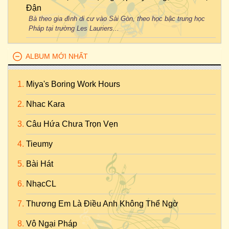
Đận
Bà theo gia đình di cư vào Sài Gòn, theo học bậc trung học
Pháp tại trường Les Lauriers...
ALBUM MỚI NHẤT
Miya's Boring Work Hours
Nhac Kara
Câu Hứa Chưa Trọn Vẹn
Tieumy
Bài Hát
NhạcCL
Thương Em Là Điều Anh Không Thể Ngờ
Vô Ngại Pháp