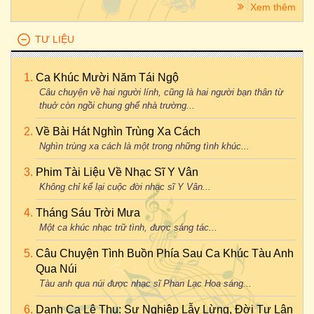
Xem thêm
TƯ LIỆU
Ca Khúc Mười Năm Tái Ngộ
Câu chuyện về hai người lính, cũng là hai người bạn thân từ
thuở còn ngồi chung ghế nhà trường...
Về Bài Hát Nghìn Trùng Xa Cách
Nghìn trùng xa cách là một trong những tình khúc...
Phim Tài Liệu Về Nhạc Sĩ Y Vân
Không chỉ kể lại cuộc đời nhạc sĩ Y Vân...
Tháng Sáu Trời Mưa
Một ca khúc nhạc trữ tình, được sáng tác...
Câu Chuyện Tình Buồn Phía Sau Ca Khúc Tàu Anh
Qua Núi
Tàu anh qua núi được nhạc sĩ Phan Lạc Hoa sáng...
Danh Ca Lệ Thu: Sự Nghiệp Lẫy Lừng, Đời Tư Lận