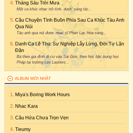
Tháng Sáu Trời Mưa
Một ca khúc nhạc trữ tình, được sáng tác...
Câu Chuyện Tình Buồn Phía Sau Ca Khúc Tàu Anh
Qua Núi
Tàu anh qua núi được nhạc sĩ Phan Lạc Hoa sáng...
Danh Ca Lệ Thu: Sự Nghiệp Lẫy Lừng, Đời Tư Lận
Đận
Bà theo gia đình di cư vào Sài Gòn, theo học bậc trung học
Pháp tại trường Les Lauriers...
ALBUM MỚI NHẤT
Miya's Boring Work Hours
Nhac Kara
Câu Hứa Chưa Trọn Vẹn
Tieumy