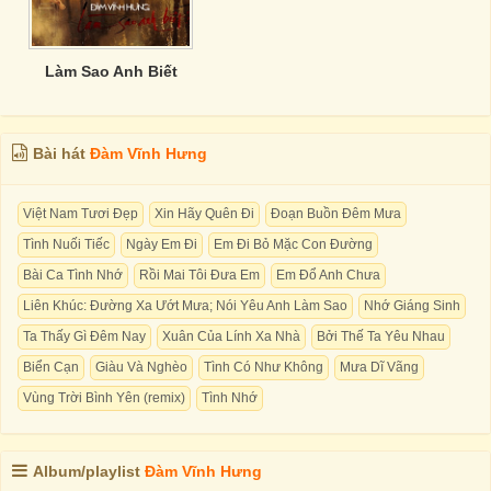
Làm Sao Anh Biết
Bài hát
Đàm Vĩnh Hưng
Việt Nam Tươi Đẹp
Xin Hãy Quên Đi
Đoạn Buồn Đêm Mưa
Tình Nuối Tiếc
Ngày Em Đi
Em Đi Bỏ Mặc Con Đường
Bài Ca Tình Nhớ
Rồi Mai Tôi Đưa Em
Em Đổ Anh Chưa
Liên Khúc: Đường Xa Ướt Mưa; Nói Yêu Anh Làm Sao
Nhớ Giáng Sinh
Ta Thấy Gì Đêm Nay
Xuân Của Lính Xa Nhà
Bởi Thế Ta Yêu Nhau
Biển Cạn
Giàu Và Nghèo
Tình Có Như Không
Mưa Dĩ Vãng
Vùng Trời Bình Yên (remix)
Tình Nhớ
Album/playlist
Đàm Vĩnh Hưng