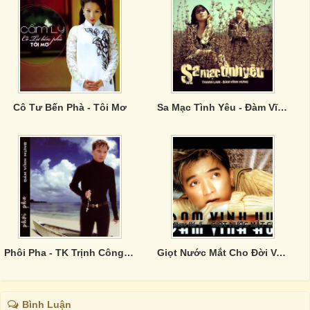
Cô Tư Bến Phà - Tôi Mơ
Sa Mạc Tình Yêu - Đàm Vĩnh Hưng
Phôi Pha - TK Trịnh Công Sơn
Giọt Nước Mắt Cho Đời Vol.5
Bình Luận