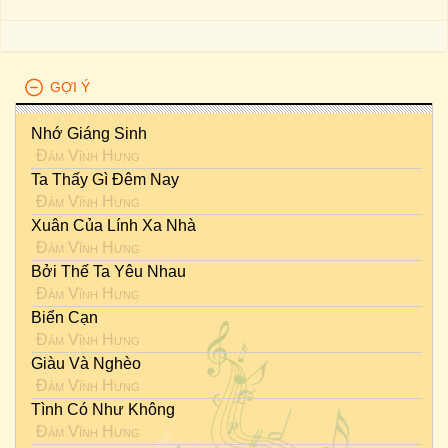
GỢI Ý
Nhớ Giáng Sinh
Đàm Vĩnh Hưng
Ta Thấy Gì Đêm Nay
Đàm Vĩnh Hưng
Xuân Của Lính Xa Nhà
Đàm Vĩnh Hưng
Bởi Thế Ta Yêu Nhau
Đàm Vĩnh Hưng
Biển Cạn
Đàm Vĩnh Hưng
Giàu Và Nghèo
Đàm Vĩnh Hưng
Tình Có Như Không
Đàm Vĩnh Hưng