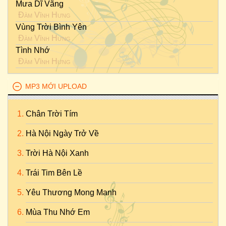
Mưa Dĩ Vãng
Đàm Vĩnh Hưng
Vùng Trời Bình Yên
Đàm Vĩnh Hưng
Tình Nhớ
Đàm Vĩnh Hưng
MP3 MỚI UPLOAD
Chân Trời Tím
Hà Nội Ngày Trở Về
Trời Hà Nội Xanh
Trái Tim Bên Lề
Yêu Thương Mong Manh
Mùa Thu Nhớ Em