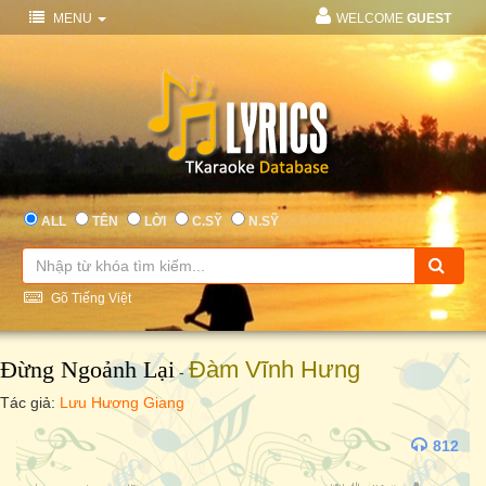
MENU
WELCOME
GUEST
ALL
TÊN
LỜI
C.SỸ
N.SỸ
Gõ Tiếng Việt
Đừng Ngoảnh Lại
Đàm Vĩnh Hưng
-
Tác giả:
Lưu Hương Giang
812