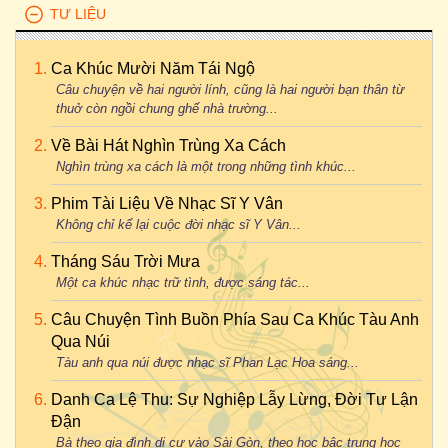
TƯ LIỆU
Ca Khúc Mười Năm Tái Ngộ
Câu chuyện về hai người lính, cũng là hai người bạn thân từ
thuở còn ngồi chung ghế nhà trường...
Về Bài Hát Nghìn Trùng Xa Cách
Nghìn trùng xa cách là một trong những tình khúc...
Phim Tài Liệu Về Nhạc Sĩ Y Vân
Không chỉ kể lại cuộc đời nhạc sĩ Y Vân...
Tháng Sáu Trời Mưa
Một ca khúc nhạc trữ tình, được sáng tác...
Câu Chuyện Tình Buồn Phía Sau Ca Khúc Tàu Anh
Qua Núi
Tàu anh qua núi được nhạc sĩ Phan Lạc Hoa sáng...
Danh Ca Lệ Thu: Sự Nghiệp Lẫy Lừng, Đời Tư Lận
Đận
Bà theo gia đình di cư vào Sài Gòn, theo học bậc trung học