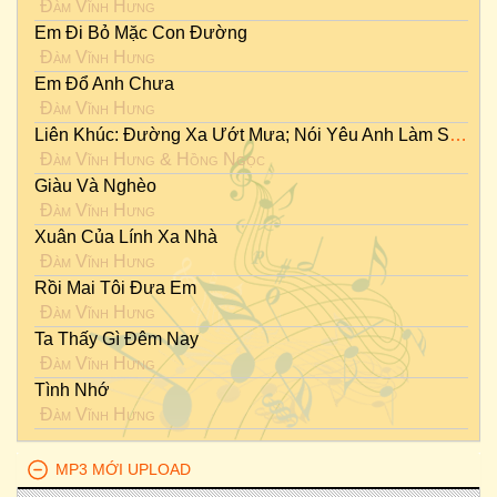
Đàm Vĩnh Hưng
Em Đi Bỏ Mặc Con Đường
Đàm Vĩnh Hưng
Em Đổ Anh Chưa
Đàm Vĩnh Hưng
Liên Khúc: Đường Xa Ướt Mưa; Nói Yêu Anh Làm Sao
Đàm Vĩnh Hưng
&
Hồng Ngọc
Giàu Và Nghèo
Đàm Vĩnh Hưng
Xuân Của Lính Xa Nhà
Đàm Vĩnh Hưng
Rồi Mai Tôi Đưa Em
Đàm Vĩnh Hưng
Ta Thấy Gì Đêm Nay
Đàm Vĩnh Hưng
Tình Nhớ
Đàm Vĩnh Hưng
MP3 MỚI UPLOAD