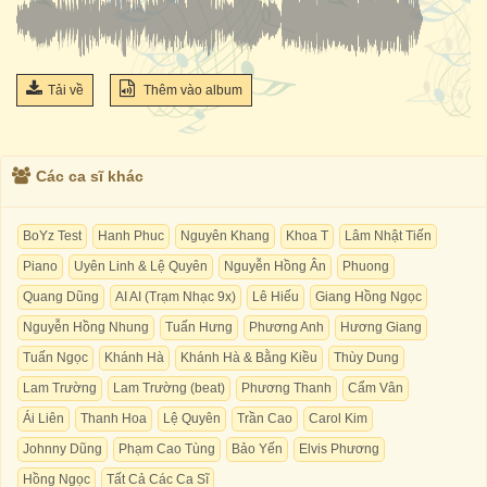
Tải về
Thêm vào album
Các ca sĩ khác
BoYz Test
Hanh Phuc
Nguyên Khang
Khoa T
Lâm Nhật Tiến
Piano
Uyên Linh & Lệ Quyên
Nguyễn Hồng Ân
Phuong
Quang Dũng
AI AI (Trạm Nhạc 9x)
Lê Hiếu
Giang Hồng Ngọc
Nguyễn Hồng Nhung
Tuấn Hưng
Phương Anh
Hương Giang
Tuấn Ngọc
Khánh Hà
Khánh Hà & Bằng Kiều
Thùy Dung
Lam Trường
Lam Trường (beat)
Phương Thanh
Cẩm Vân
Ái Liên
Thanh Hoa
Lệ Quyên
Trần Cao
Carol Kim
Johnny Dũng
Phạm Cao Tùng
Bảo Yến
Elvis Phương
Hồng Ngọc
Tất Cả Các Ca Sĩ