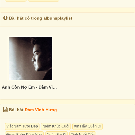
Bài hát có trong album/playlist
Anh Còn Nợ Em - Đàm Vĩnh Hưng
Bài hát
Đàm Vĩnh Hưng
Việt Nam Tươi Đẹp
Niệm Khúc Cuối
Xin Hãy Quên Đi
Đoạn Buồn Đêm Mưa
Ngày Em Đi
Tình Nuối Tiếc