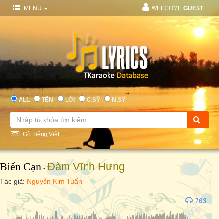
MENU
WELCOME
GUEST
ALL
TÊN
LỜI
C.SỸ
N.SỸ
Gõ Tiếng Việt
Biển Cạn
Đàm Vĩnh Hưng
-
Tác giả:
Nguyễn Kim Tuấn
763