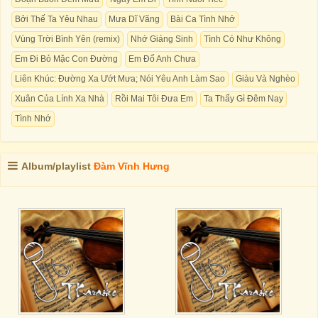
Bởi Thế Ta Yêu Nhau
Mưa Dĩ Vãng
Bài Ca Tình Nhớ
Vùng Trời Bình Yên (remix)
Nhớ Giáng Sinh
Tình Có Như Không
Em Đi Bỏ Mặc Con Đường
Em Đổ Anh Chưa
Liên Khúc: Đường Xa Ướt Mưa; Nói Yêu Anh Làm Sao
Giàu Và Nghèo
Xuân Của Lính Xa Nhà
Rồi Mai Tôi Đưa Em
Ta Thấy Gì Đêm Nay
Tình Nhớ
Album/playlist
Đàm Vĩnh Hưng