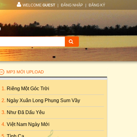
WELCOME
GUEST
|
ĐĂNG NHẬP
|
ĐĂNG KÝ
M
MP3 MỚI UPLOAD
Riêng Một Góc Trời
Ngày Xuân Long Phụng Sum Vầy
Như Đã Dấu Yêu
Việt Nam Ngày Mới
Tình Ca