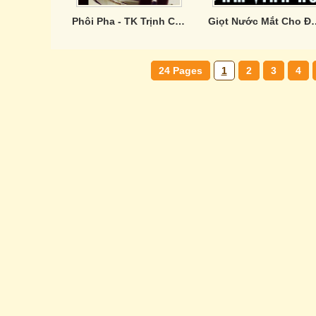
Phôi Pha - TK Trịnh Công Sơn
Giọt Nước Mắt 
24 Pages
1
2
3
4