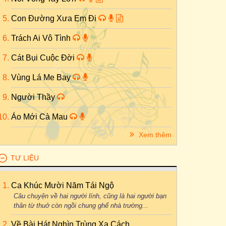
Con Đường Xưa Em Đi
Trách Ai Vô Tình
Cát Bụi Cuộc Đời
Vùng Lá Me Bay
Người Thầy
Áo Mới Cà Mau
Xem thêm
TƯ LIỆU
Ca Khúc Mười Năm Tái Ngộ
Câu chuyện về hai người lính, cũng là hai người bạn
thân từ thuở còn ngồi chung ghế nhà trường...
Về Bài Hát Nghìn Trùng Xa Cách