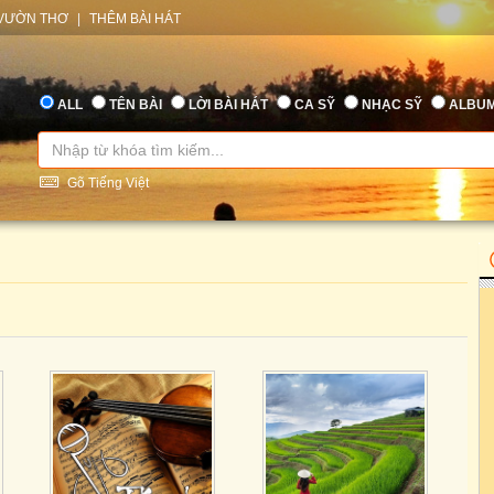
VƯỜN THƠ
|
THÊM BÀI HÁT
ALL
TÊN BÀI
LỜI BÀI HÁT
CA SỸ
NHẠC SỸ
ALBU
Gõ Tiếng Việt