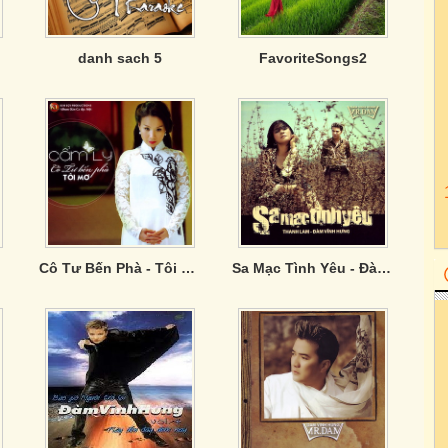
danh sach 5
FavoriteSongs2
Cô Tư Bến Phà - Tôi Mơ
Sa Mạc Tình Yêu - Đàm Vĩnh Hưng