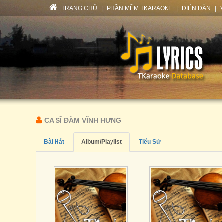
TRANG CHỦ
|
PHẦN MỀM TKARAOKE
|
DIỄN ĐÀN
|
CA SĨ ĐÀM VĨNH HƯNG
Bài Hát
Album/Playlist
Tiểu Sử