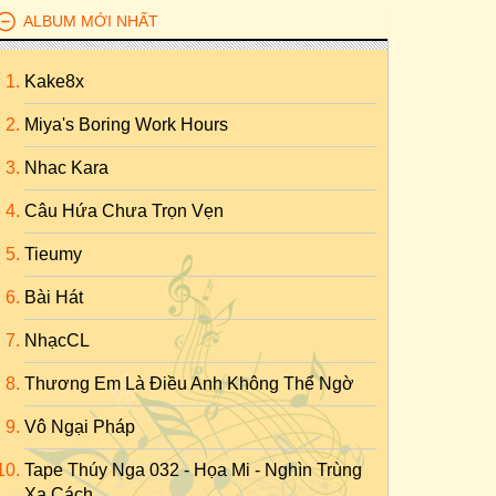
ALBUM MỚI NHẤT
Kake8x
Miya's Boring Work Hours
Nhac Kara
Câu Hứa Chưa Trọn Vẹn
Tieumy
Bài Hát
NhạcCL
Thương Em Là Điều Anh Không Thể Ngờ
Vô Ngại Pháp
Tape Thúy Nga 032 - Họa Mi - Nghìn Trùng
Xa Cách