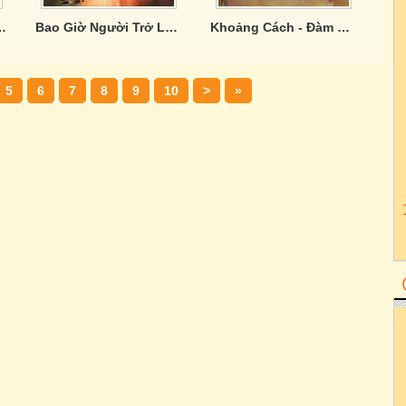
Cho Đời Vol.5
Bao Giờ Người Trở Lại - Vol. 4
Khoảng Cách - Đàm Vĩnh Hưng
5
6
7
8
9
10
>
»