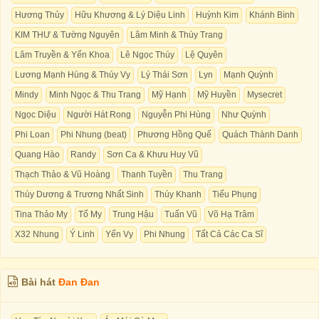
Hương Thủy
Hữu Khương & Lý Diệu Linh
Huỳnh Kim
Khánh Bình
KIM THƯ & Tường Nguyên
Lâm Minh & Thùy Trang
Lâm Truyền & Yến Khoa
Lê Ngọc Thúy
Lệ Quyên
Lương Mạnh Hùng & Thúy Vy
Lý Thái Sơn
Lyn
Mạnh Quỳnh
Mindy
Minh Ngọc & Thu Trang
Mỹ Hạnh
Mỹ Huyền
Mysecret
Ngọc Diệu
Người Hát Rong
Nguyễn Phi Hùng
Như Quỳnh
Phi Loan
Phi Nhung (beat)
Phương Hồng Quế
Quách Thành Danh
Quang Hào
Randy
Sơn Ca & Khưu Huy Vũ
Thạch Thảo & Vũ Hoàng
Thanh Tuyền
Thu Trang
Thùy Dương & Trương Nhất Sinh
Thúy Khanh
Tiểu Phụng
Tina Thảo My
Tố My
Trung Hậu
Tuấn Vũ
Võ Hạ Trâm
X32 Nhung
Ý Linh
Yến Vy
Phi Nhung
Tất Cả Các Ca Sĩ
Bài hát
Đan Đan