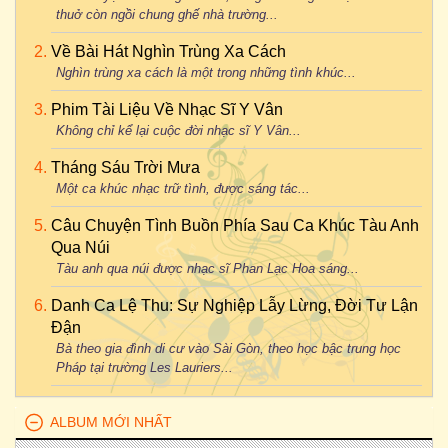
thuở còn ngồi chung ghế nhà trường...
Về Bài Hát Nghìn Trùng Xa Cách
Nghìn trùng xa cách là một trong những tình khúc...
Phim Tài Liệu Về Nhạc Sĩ Y Vân
Không chỉ kể lại cuộc đời nhạc sĩ Y Vân...
Tháng Sáu Trời Mưa
Một ca khúc nhạc trữ tình, được sáng tác...
Câu Chuyện Tình Buồn Phía Sau Ca Khúc Tàu Anh
Qua Núi
Tàu anh qua núi được nhạc sĩ Phan Lạc Hoa sáng...
Danh Ca Lệ Thu: Sự Nghiệp Lẫy Lừng, Đời Tư Lận
Đận
Bà theo gia đình di cư vào Sài Gòn, theo học bậc trung học
Pháp tại trường Les Lauriers...
ALBUM MỚI NHẤT