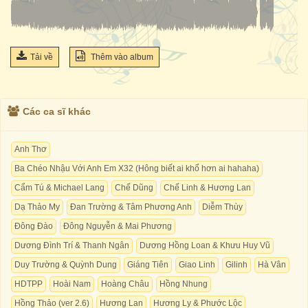
Tải về
Thêm vào album
Các ca sĩ khác
Anh Thơ
Ba Chéo Nhậu Với Anh Em X32 (Hông biết ai khổ hơn ai hahaha)
Cẩm Tú & Michael Lang
Chế Dũng
Chế Linh & Hương Lan
Dạ Thảo My
Đan Trường & Tâm Phương Anh
Diễm Thùy
Đông Đào
Đông Nguyễn & Mai Phương
Dương Đình Trí & Thanh Ngân
Dương Hồng Loan & Khưu Huy Vũ
Duy Trường & Quỳnh Dung
Giáng Tiên
Giao Linh
Gilinh
Hà Vân
HDTPP
Hoài Nam
Hoàng Châu
Hồng Nhung
Hồng Thảo (ver 2.6)
Hương Lan
Hương Ly & Phước Lộc