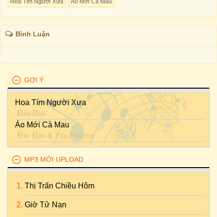
Hoa Tím Người Xưa
Áo Mới Cà Mau
Bình Luận
GỢI Ý
Hoa Tím Người Xưa
Đan Đan
Áo Mới Cà Mau
Đan Đan
&
Yến Phương
MP3 MỚI UPLOAD
Thị Trấn Chiều Hôm
Giờ Tử Nạn