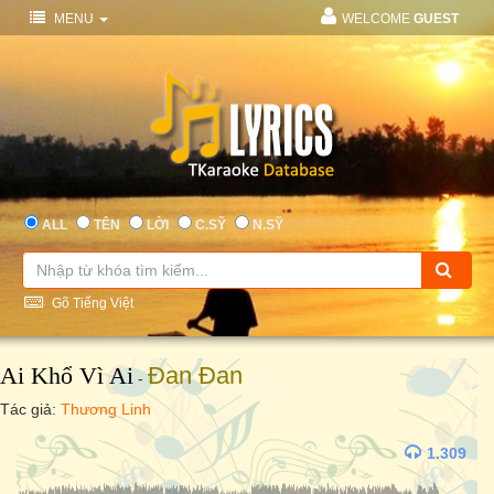
MENU
WELCOME
GUEST
ALL
TÊN
LỜI
C.SỸ
N.SỸ
Gõ Tiếng Việt
Ai Khổ Vì Ai
Đan Đan
-
Tác giả:
Thương Linh
1.309