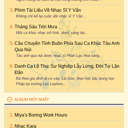
Phim Tài Liệu Về Nhạc Sĩ Y Vân
Không chỉ kể lại cuộc đời nhạc sĩ Y Vân...
Tháng Sáu Trời Mưa
Một ca khúc nhạc trữ tình, được sáng tác...
Câu Chuyện Tình Buồn Phía Sau Ca Khúc Tàu Anh
Qua Núi
Tàu anh qua núi được nhạc sĩ Phan Lạc Hoa sáng...
Danh Ca Lệ Thu: Sự Nghiệp Lẫy Lừng, Đời Tư Lận
Đận
Bà theo gia đình di cư vào Sài Gòn, theo học bậc trung học
Pháp tại trường Les Lauriers...
ALBUM MỚI NHẤT
Miya's Boring Work Hours
Nhac Kara