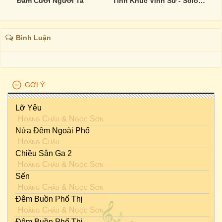
Đám Cưới Người Ta
Tình Khúc Vinh Sử - Solo Cùng Tình Bolero
Bình Luận
GỢI Ý
Lỡ Yêu
Hoàng Châu
&
Ngọc Sơn
Nửa Đêm Ngoài Phố
Hoàng Châu
Chiều Sân Ga 2
Hoàng Châu
&
Ngọc Sơn
Sến
Hoàng Châu
&
Ngọc Sơn
Đêm Buồn Phố Thị
Hoàng Châu
&
Ngọc Sơn
Đêm Buồn Phố Thị