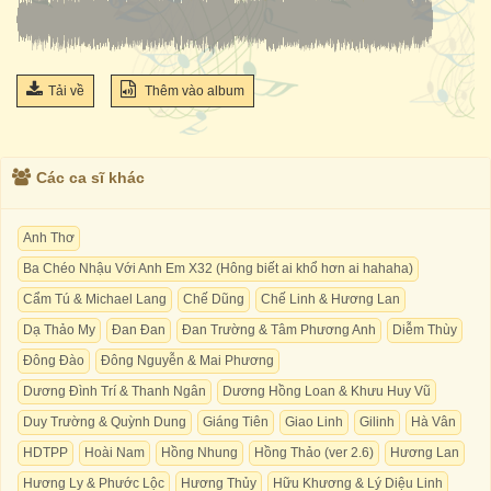
Tải về
Thêm vào album
Các ca sĩ khác
Anh Thơ
Ba Chéo Nhậu Với Anh Em X32 (Hông biết ai khổ hơn ai hahaha)
Cẩm Tú & Michael Lang
Chế Dũng
Chế Linh & Hương Lan
Dạ Thảo My
Đan Đan
Đan Trường & Tâm Phương Anh
Diễm Thùy
Đông Đào
Đông Nguyễn & Mai Phương
Dương Đình Trí & Thanh Ngân
Dương Hồng Loan & Khưu Huy Vũ
Duy Trường & Quỳnh Dung
Giáng Tiên
Giao Linh
Gilinh
Hà Vân
HDTPP
Hoài Nam
Hồng Nhung
Hồng Thảo (ver 2.6)
Hương Lan
Hương Ly & Phước Lộc
Hương Thủy
Hữu Khương & Lý Diệu Linh