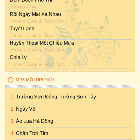
Hoàng Châu
Rồi Ngày Mai Xa Nhau
Hoàng Châu
&
Ngọc Sơn
Tuyết Lạnh
Hoàng Châu
&
Ngọc Sơn
Huyền Thoại Một Chiều Mưa
Hoàng Châu
&
Ngọc Sơn
Chia Ly
Hoàng Châu
&
Ngọc Sơn
MP3 MỚI UPLOAD
Trường Sơn Đông Trường Sơn Tây
Ngày Về
Áo Lụa Hà Đông
Chân Trời Tím