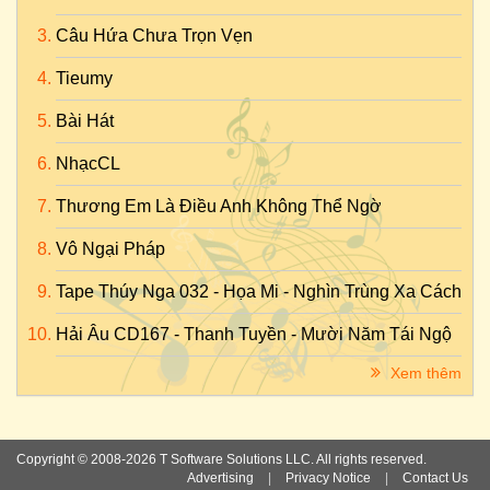
Câu Hứa Chưa Trọn Vẹn
Tieumy
Bài Hát
NhạcCL
Thương Em Là Điều Anh Không Thể Ngờ
Vô Ngại Pháp
Tape Thúy Nga 032 - Họa Mi - Nghìn Trùng Xa Cách
Hải Âu CD167 - Thanh Tuyền - Mười Năm Tái Ngộ
Xem thêm
Copyright © 2008-2026 T Software Solutions LLC. All rights reserved.
Advertising
|
Privacy Notice
|
Contact Us