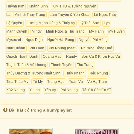
Huỳnh Kim
Khánh Bình
KIM THƯ & Tường Nguyên
Lâm Minh & Thùy Trang
Lâm Truyền & Yến Khoa
Lê Ngọc Thúy
Lệ Quyên
Lương Mạnh Hùng & Thúy Vy
Lý Thái Sơn
Lyn
Mạnh Quỳnh
Mindy
Minh Ngọc & Thu Trang
Mỹ Hạnh
Mỹ Huyền
Mysecret
Ngọc Diệu
Người Hát Rong
Nguyễn Phi Hùng
Như Quỳnh
Phi Loan
Phi Nhung (beat)
Phương Hồng Quế
Quách Thành Danh
Quang Hào
Randy
Sơn Ca & Khưu Huy Vũ
Thạch Thảo & Vũ Hoàng
Thanh Tuyền
Thu Trang
Thùy Dương & Trương Nhất Sinh
Thúy Khanh
Tiểu Phụng
Tina Thảo My
Tố My
Trung Hậu
Tuấn Vũ
Võ Hạ Trâm
X32 Nhung
Ý Linh
Yến Vy
Phi Nhung
Tất Cả Các Ca Sĩ
Bài hát có trong album/playlist