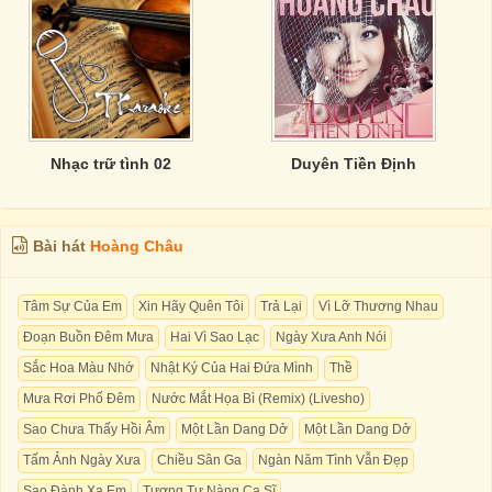
Nhạc trữ tình 02
Duyên Tiền Định
Bài hát
Hoàng Châu
Tâm Sự Của Em
Xin Hãy Quên Tôi
Trả Lại
Vì Lỡ Thương Nhau
Đoạn Buồn Đêm Mưa
Hai Vì Sao Lạc
Ngày Xưa Anh Nói
Sắc Hoa Màu Nhớ
Nhật Ký Của Hai Đứa Mình
Thề
Mưa Rơi Phố Đêm
Nước Mắt Họa Bì (Remix) (Livesho)
Sao Chưa Thấy Hồi Âm
Một Lần Dang Dở
Một Lần Dang Dở
Tấm Ảnh Ngày Xưa
Chiều Sân Ga
Ngàn Năm Tình Vẫn Đẹp
Sao Đành Xa Em
Tương Tư Nàng Ca Sĩ