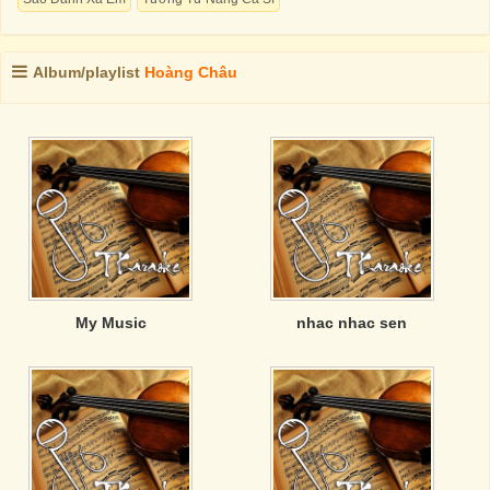
Album/playlist
Hoàng Châu
My Music
nhac nhac sen