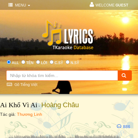
MENU
WELCOME
GUEST
ALL
TÊN
LỜI
C.SỸ
N.SỸ
Gõ Tiếng Việt
Ai Khổ Vì Ai
Hoàng Châu
-
Tác giả:
Thương Linh
886