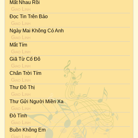
Mất Nhau Rồi
Giao Linh
Đọc Tin Trên Báo
Giao Linh
Ngày Mai Không Có Anh
Giao Linh
Mắt Tím
Giao Linh
Giã Từ Cố Đô
Giao Linh
Chân Trời Tím
Giao Linh
Thư Đô Thị
Giao Linh
Thư Gửi Người Miền Xa
Giao Linh
Đò Tình
Giao Linh
Buồn Không Em
Giao Linh