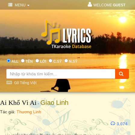
MENU
WELCOME
GUEST
ALL
TÊN
LỜI
C.SỸ
N.SỸ
Gõ Tiếng Việt
Ai Khổ Vì Ai
Giao Linh
-
Tác giả:
Thương Linh
3.074