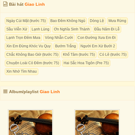
Bài hát
Giao Linh
Ngày Cúi Mặt (trước 75)
Bao Đêm Không Ngủ
Dòng Lệ
Mưa Rừng
Sầu Viễn Xứ
Lạnh Lùng
Ơn Nghĩa Sinh Thành
Đầu Năm Đi Lễ
Lạnh Trọn Đêm Mưa
Vòng Nhẫn Cưới
Con Đường Xưa Em Đi
Xin Em Đừng Khóc Vu Quy
Bướm Trắng
Người Em Xứ Bưởi 2
Chắc Không Bao Giờ (trước 75)
Khổ Tâm (trước 75)
Có Lẽ (trước 75)
Chuyện Loài Cỏ Đêm (trước 75)
Hai Sắc Hoa Tigôn (Pre 75)
Xin Nhớ Tìm Nhau
Album/playlist
Giao Linh