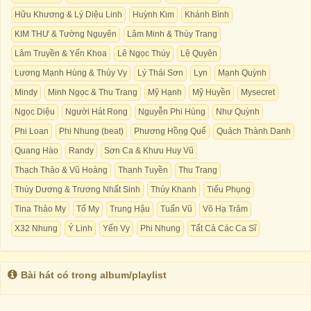
Hữu Khương & Lý Diệu Linh
Huỳnh Kim
Khánh Bình
KIM THƯ & Tường Nguyên
Lâm Minh & Thùy Trang
Lâm Truyền & Yến Khoa
Lê Ngọc Thúy
Lệ Quyên
Lương Mạnh Hùng & Thúy Vy
Lý Thái Sơn
Lyn
Mạnh Quỳnh
Mindy
Minh Ngọc & Thu Trang
Mỹ Hạnh
Mỹ Huyền
Mysecret
Ngọc Diệu
Người Hát Rong
Nguyễn Phi Hùng
Như Quỳnh
Phi Loan
Phi Nhung (beat)
Phương Hồng Quế
Quách Thành Danh
Quang Hào
Randy
Sơn Ca & Khưu Huy Vũ
Thạch Thảo & Vũ Hoàng
Thanh Tuyền
Thu Trang
Thùy Dương & Trương Nhất Sinh
Thúy Khanh
Tiểu Phụng
Tina Thảo My
Tố My
Trung Hậu
Tuấn Vũ
Võ Hạ Trâm
X32 Nhung
Ý Linh
Yến Vy
Phi Nhung
Tất Cả Các Ca Sĩ
Bài hát có trong album/playlist