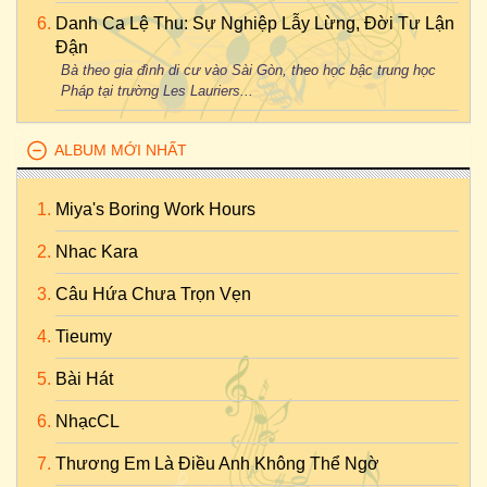
Danh Ca Lệ Thu: Sự Nghiệp Lẫy Lừng, Đời Tư Lận
Đận
Bà theo gia đình di cư vào Sài Gòn, theo học bậc trung học
Pháp tại trường Les Lauriers...
ALBUM MỚI NHẤT
Miya's Boring Work Hours
Nhac Kara
Câu Hứa Chưa Trọn Vẹn
Tieumy
Bài Hát
NhạcCL
Thương Em Là Điều Anh Không Thể Ngờ