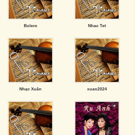
Bolero
Nhac Tet
Nhạc Xuân
xuan2024