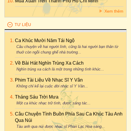
Mùa Xuân Trên Thành Phố Hồ Chí Minh
Xem thêm
TƯ LIỆU
Ca Khúc Mười Năm Tái Ngộ
Câu chuyện về hai người lính, cũng là hai người bạn thân từ
thuở còn ngồi chung ghế nhà trường...
Về Bài Hát Nghìn Trùng Xa Cách
Nghìn trùng xa cách là một trong những tình khúc...
Phim Tài Liệu Về Nhạc Sĩ Y Vân
Không chỉ kể lại cuộc đời nhạc sĩ Y Vân...
Tháng Sáu Trời Mưa
Một ca khúc nhạc trữ tình, được sáng tác...
Câu Chuyện Tình Buồn Phía Sau Ca Khúc Tàu Anh
Qua Núi
Tàu anh qua núi được nhạc sĩ Phan Lạc Hoa sáng...