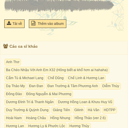
Tải về
Thêm vào album
Các ca sĩ khác
Anh Thơ
Ba Chéo Nhậu Với Anh Em X32 (Hông biết ai khổ hơn ai hahaha)
Cẩm Tú & Michael Lang
Chế Dũng
Chế Linh & Hương Lan
Dạ Thảo My
Đan Đan
Đan Trường & Tâm Phương Anh
Diễm Thùy
Đông Đào
Đông Nguyễn & Mai Phương
Dương Đình Trí & Thanh Ngân
Dương Hồng Loan & Khưu Huy Vũ
Duy Trường & Quỳnh Dung
Giáng Tiên
Gilinh
Hà Vân
HDTPP
Hoài Nam
Hoàng Châu
Hồng Nhung
Hồng Thảo (ver 2.6)
Hương Lan
Hương Ly & Phước Lộc
Hương Thủy