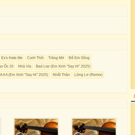
Ex's Hate Me
Cưới Thôi
Trăng Mờ
Để Em Sống
o Ốc 20
Nhả Vía
Bad Liar (Em Xinh "Say Hi" 2025)
A A A (Em Xinh "Say Hi" 2025)
Nhất Thân
Lửng Lơ (Remix)