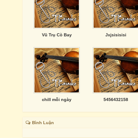
Vũ Trụ Cò Bay
Jxjsisisisi
chill mỗi ngày
5456432158
Bình Luận