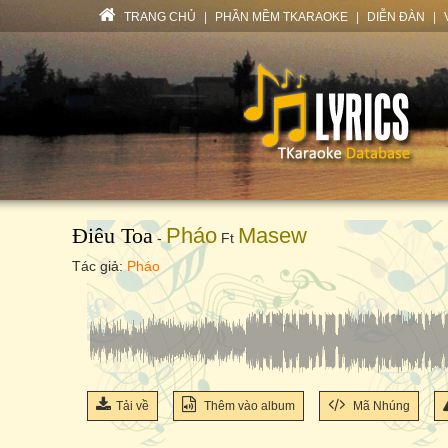
TRANG CHỦ
|
PHẦN MỀM TKARAOKE
|
DIỄN ĐÀN
|
Điêu Toa
Pháo
Masew
-
Ft
Tác giả:
Pháo
Tải về
Thêm vào album
Mã Nhúng