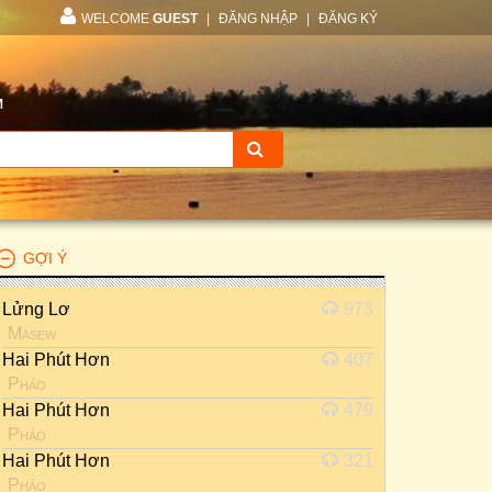
WELCOME
GUEST
|
ĐĂNG NHẬP
|
ĐĂNG KÝ
M
GỢI Ý
Lửng Lơ
973
Masew
Hai Phút Hơn
407
Pháo
Hai Phút Hơn
479
Pháo
Hai Phút Hơn
321
Pháo