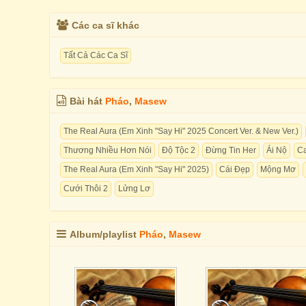
Các ca sĩ khác
Tất Cả Các Ca Sĩ
Bài hát
Pháo
,
Masew
The Real Aura (Em Xinh "Say Hi" 2025 Concert Ver. & New Ver.)
Thương Nhiều Hơn Nói
Độ Tộc 2
Đừng Tin Her
Ái Nộ
Ca
The Real Aura (Em Xinh "Say Hi" 2025)
Cái Đẹp
Mộng Mơ
Cưới Thôi 2
Lửng Lơ
Album/playlist
Pháo
,
Masew