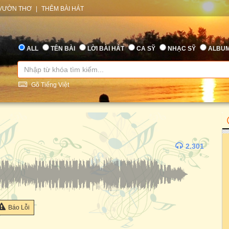
VƯỜN THƠ
|
THÊM BÀI HÁT
ALL
TÊN BÀI
LỜI BÀI HÁT
CA SỸ
NHẠC SỸ
ALBU
Gõ Tiếng Việt
2.301
Báo Lỗi