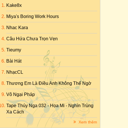
Kake8x
Miya's Boring Work Hours
Nhac Kara
Câu Hứa Chưa Trọn Vẹn
Tieumy
Bài Hát
NhạcCL
Thương Em Là Điều Anh Không Thể Ngờ
Vô Ngại Pháp
Tape Thúy Nga 032 - Họa Mi - Nghìn Trùng
Xa Cách
Xem thêm