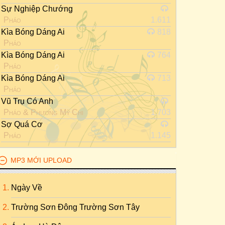
Sự Nghiệp Chướng
Pháo
1.611
Kìa Bóng Dáng Ai
818
Pháo
Kìa Bóng Dáng Ai
764
Pháo
Kìa Bóng Dáng Ai
713
Pháo
Vũ Trụ Có Anh
Pháo
&
Phương Mỹ Chi
1.703
Sợ Quá Cơ
Pháo
1.145
MP3 MỚI UPLOAD
Ngày Về
Trường Sơn Đông Trường Sơn Tây