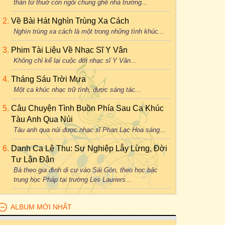
thân từ thuở còn ngồi chung ghế nhà trường...
Về Bài Hát Nghìn Trùng Xa Cách
Nghìn trùng xa cách là một trong những tình khúc...
Phim Tài Liệu Về Nhạc Sĩ Y Vân
Không chỉ kể lại cuộc đời nhạc sĩ Y Vân...
Tháng Sáu Trời Mưa
Một ca khúc nhạc trữ tình, được sáng tác...
Câu Chuyện Tình Buồn Phía Sau Ca Khúc
Tàu Anh Qua Núi
Tàu anh qua núi được nhạc sĩ Phan Lạc Hoa sáng...
Danh Ca Lệ Thu: Sự Nghiệp Lẫy Lừng, Đời
Tư Lận Đận
Bà theo gia đình di cư vào Sài Gòn, theo học bậc
trung học Pháp tại trường Les Lauriers...
ALBUM MỚI NHẤT