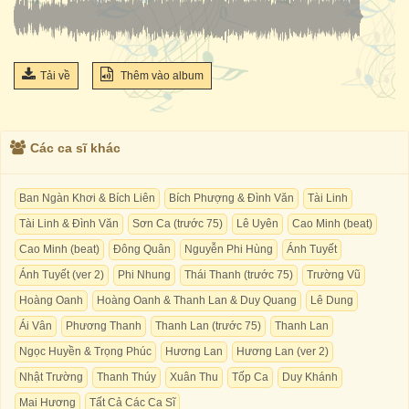
Tải về
Thêm vào album
Các ca sĩ khác
Ban Ngàn Khơi & Bích Liên
Bích Phượng & Đình Văn
Tài Linh
Tài Linh & Đình Văn
Sơn Ca (trước 75)
Lê Uyên
Cao Minh (beat)
Cao Minh (beat)
Đông Quân
Nguyễn Phi Hùng
Ánh Tuyết
Ánh Tuyết (ver 2)
Phi Nhung
Thái Thanh (trước 75)
Trường Vũ
Hoàng Oanh
Hoàng Oanh & Thanh Lan & Duy Quang
Lê Dung
Ái Vân
Phương Thanh
Thanh Lan (trước 75)
Thanh Lan
Ngọc Huyền & Trọng Phúc
Hương Lan
Hương Lan (ver 2)
Nhật Trường
Thanh Thúy
Xuân Thu
Tốp Ca
Duy Khánh
Mai Hương
Tất Cả Các Ca Sĩ