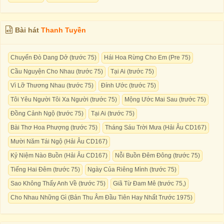
Bài hát
Thanh Tuyền
Chuyến Đò Dang Dở (trước 75)
Hái Hoa Rừng Cho Em (Pre 75)
Cầu Nguyện Cho Nhau (trước 75)
Tại Ai (trước 75)
Vì Lỡ Thương Nhau (trước 75)
Đính Ước (trước 75)
Tôi Yêu Người Tôi Xa Người (trước 75)
Mộng Ước Mai Sau (trước 75)
Đồng Cảnh Ngộ (trước 75)
Tại Ai (trước 75)
Bài Thơ Hoa Phượng (trước 75)
Tháng Sáu Trời Mưa (Hải Âu CD167)
Mười Năm Tái Ngộ (Hải Âu CD167)
Kỷ Niệm Nào Buồn (Hải Âu CD167)
Nỗi Buồn Đêm Đông (trước 75)
Tiếng Hai Đêm (trước 75)
Ngày Của Riêng Mình (trước 75)
Sao Không Thấy Anh Về (trước 75)
Giã Từ Đam Mê (trước 75,)
Cho Nhau Những Gì (Bản Thu Âm Đầu Tiên Hay Nhất Trước 1975)