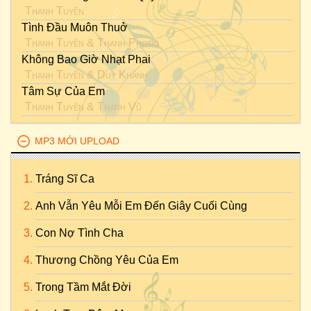
Thanh Tuyền
Tình Đầu Muôn Thuở
Thanh Tuyền
&
Thanh Phong
Không Bao Giờ Nhạt Phai
Thanh Tuyền
&
Duy Khánh
Tâm Sự Của Em
Thanh Tuyền
&
Thanh Vũ
MP3 MỚI UPLOAD
Tráng Sĩ Ca
Anh Vẫn Yêu Mỗi Em Đến Giây Cuối Cùng
Con Nợ Tình Cha
Thương Chồng Yêu Của Em
Trong Tầm Mắt Đời