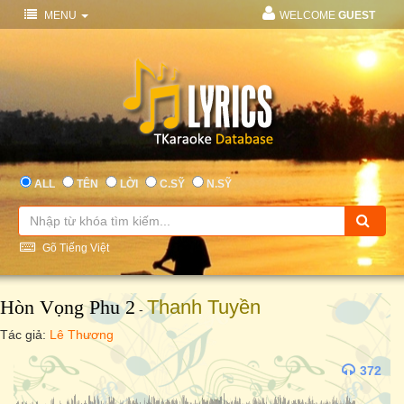
MENU
WELCOME
GUEST
ALL
TÊN
LỜI
C.SỸ
N.SỸ
Gõ Tiếng Việt
Hòn Vọng Phu 2
Thanh Tuyền
-
Tác giả:
Lê Thương
372