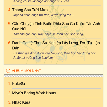
Không chỉ kể lại cuộc đời nhạc sĩ Y Vân...
Tháng Sáu Trời Mưa
Một ca khúc nhạc trữ tình, được sáng tác...
Câu Chuyện Tình Buồn Phía Sau Ca Khúc Tàu Anh
Qua Núi
Tàu anh qua núi được nhạc sĩ Phan Lạc Hoa sáng...
Danh Ca Lệ Thu: Sự Nghiệp Lẫy Lừng, Đời Tư Lận
Đận
Bà theo gia đình di cư vào Sài Gòn, theo học bậc trung học
Pháp tại trường Les Lauriers...
ALBUM MỚI NHẤT
Kake8x
Miya's Boring Work Hours
Nhac Kara