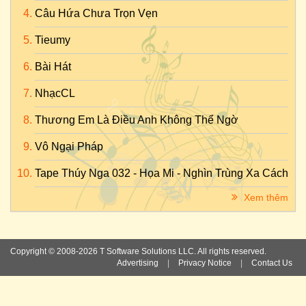
Câu Hứa Chưa Trọn Vẹn
Tieumy
Bài Hát
NhạcCL
Thương Em Là Điều Anh Không Thể Ngờ
Vô Ngại Pháp
Tape Thúy Nga 032 - Họa Mi - Nghìn Trùng Xa Cách
Xem thêm
Copyright © 2008-2026 T Software Solutions LLC. All rights reserved.
Advertising
|
Privacy Notice
|
Contact Us