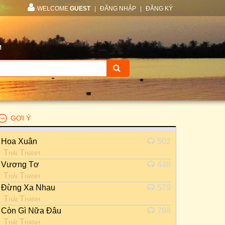
WELCOME
GUEST
|
ĐĂNG NHẬP
|
ĐĂNG KÝ
M
GỢI Ý
Hoa Xuân
502
Thái Thanh
Vương Tơ
446
Thái Thanh
Đừng Xa Nhau
579
Thái Thanh
Còn Gì Nữa Đâu
798
Thái Thanh