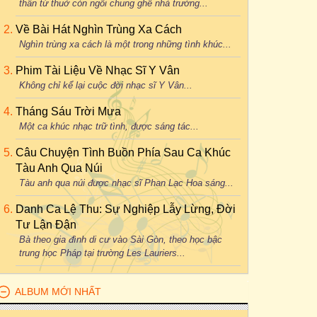
thân từ thuở còn ngồi chung ghế nhà trường...
Về Bài Hát Nghìn Trùng Xa Cách
Nghìn trùng xa cách là một trong những tình khúc...
Phim Tài Liệu Về Nhạc Sĩ Y Vân
Không chỉ kể lại cuộc đời nhạc sĩ Y Vân...
Tháng Sáu Trời Mưa
Một ca khúc nhạc trữ tình, được sáng tác...
Câu Chuyện Tình Buồn Phía Sau Ca Khúc
Tàu Anh Qua Núi
Tàu anh qua núi được nhạc sĩ Phan Lạc Hoa sáng...
Danh Ca Lệ Thu: Sự Nghiệp Lẫy Lừng, Đời
Tư Lận Đận
Bà theo gia đình di cư vào Sài Gòn, theo học bậc
trung học Pháp tại trường Les Lauriers...
ALBUM MỚI NHẤT