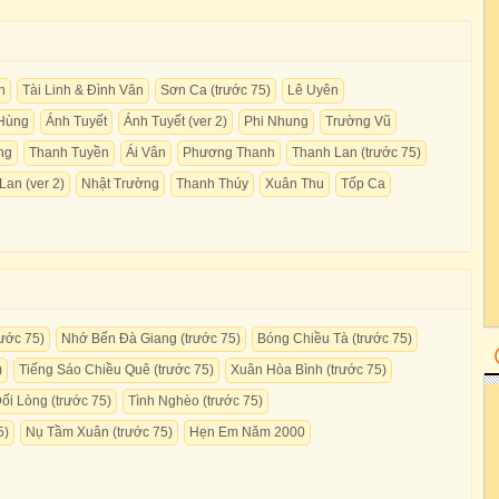
h
Tài Linh & Đình Văn
Sơn Ca (trước 75)
Lê Uyên
 Hùng
Ánh Tuyết
Ánh Tuyết (ver 2)
Phi Nhung
Trường Vũ
ng
Thanh Tuyền
Ái Vân
Phương Thanh
Thanh Lan (trước 75)
an (ver 2)
Nhật Trường
Thanh Thúy
Xuân Thu
Tốp Ca
ước 75)
Nhớ Bến Đà Giang (trước 75)
Bóng Chiều Tà (trước 75)
)
Tiếng Sáo Chiều Quê (trước 75)
Xuân Hòa Bình (trước 75)
ối Lòng (trước 75)
Tình Nghèo (trước 75)
5)
Nụ Tầm Xuân (trước 75)
Hẹn Em Năm 2000