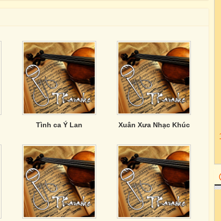
Tình ca Ý Lan
Xuân Xưa Nhạc Khúc