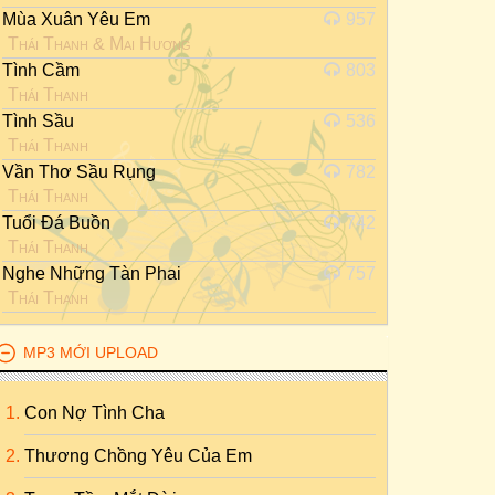
Mùa Xuân Yêu Em
957
Thái Thanh
&
Mai Hương
Tình Cầm
803
Thái Thanh
Tình Sầu
536
Thái Thanh
Vần Thơ Sầu Rụng
782
Thái Thanh
Tuổi Đá Buồn
742
Thái Thanh
Nghe Những Tàn Phai
757
Thái Thanh
MP3 MỚI UPLOAD
Con Nợ Tình Cha
Thương Chồng Yêu Của Em