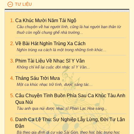
TƯ LIỆU
Ca Khúc Mười Năm Tái Ngộ
Câu chuyện về hai người lính, cũng là hai người bạn thân từ
thuở còn ngồi chung ghế nhà trường...
Về Bài Hát Nghìn Trùng Xa Cách
Nghìn trùng xa cách là một trong những tình khúc...
Phim Tài Liệu Về Nhạc Sĩ Y Vân
Không chỉ kể lại cuộc đời nhạc sĩ Y Vân...
Tháng Sáu Trời Mưa
Một ca khúc nhạc trữ tình, được sáng tác...
Câu Chuyện Tình Buồn Phía Sau Ca Khúc Tàu Anh
Qua Núi
Tàu anh qua núi được nhạc sĩ Phan Lạc Hoa sáng...
Danh Ca Lệ Thu: Sự Nghiệp Lẫy Lừng, Đời Tư Lận
Đận
Bà theo gia đình di cư vào Sài Gòn, theo học bậc trung học