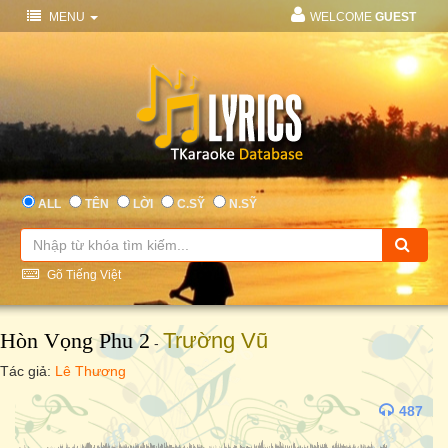
MENU
WELCOME
GUEST
ALL
TÊN
LỜI
C.SỸ
N.SỸ
Gõ Tiếng Việt
Hòn Vọng Phu 2
Trường Vũ
-
Tác giả:
Lê Thương
487