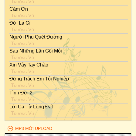
Trường Vũ
Cảm Ơn
Trường Vũ
Đời Là Gì
Trường Vũ
Người Phu Quét Đường
Trường Vũ
Sau Những Lần Gối Mỏi
Trường Vũ
Xin Vẫy Tay Chào
Trường Vũ
Đừng Trách Em Tội Nghiệp
Trường Vũ
Tình Đời 2
Trường Vũ
Lời Ca Từ Lòng Đất
Trường Vũ
MP3 MỚI UPLOAD