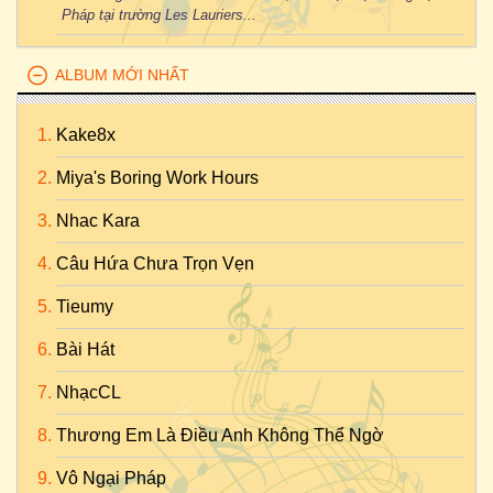
Pháp tại trường Les Lauriers...
ALBUM MỚI NHẤT
Kake8x
Miya's Boring Work Hours
Nhac Kara
Câu Hứa Chưa Trọn Vẹn
Tieumy
Bài Hát
NhạcCL
Thương Em Là Điều Anh Không Thể Ngờ
Vô Ngại Pháp