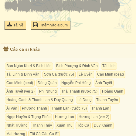
Tải về
Thêm vào album
Các ca sĩ khác
Ban Ngàn Khơi & Bích Liên
Bích Phượng & Đình Văn
Tài Linh
Tài Linh & Đình Văn
Sơn Ca (trước 75)
Lê Uyên
Cao Minh (beat)
Cao Minh (beat)
Đông Quân
Nguyễn Phi Hùng
Ánh Tuyết
Ánh Tuyết (ver 2)
Phi Nhung
Thái Thanh (trước 75)
Hoàng Oanh
Hoàng Oanh & Thanh Lan & Duy Quang
Lê Dung
Thanh Tuyền
Ái Vân
Phương Thanh
Thanh Lan (trước 75)
Thanh Lan
Ngọc Huyền & Trọng Phúc
Hương Lan
Hương Lan (ver 2)
Nhật Trường
Thanh Thúy
Xuân Thu
Tốp Ca
Duy Khánh
Mai Hương
Tất Cả Các Ca Sĩ