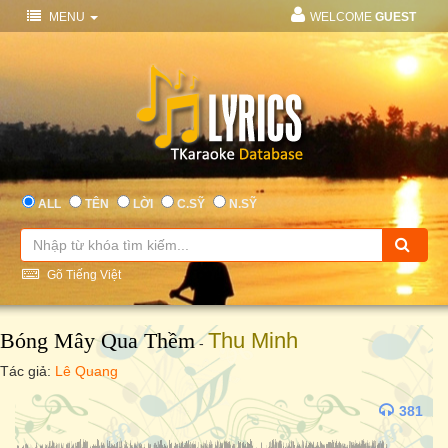
MENU
WELCOME
GUEST
ALL
TÊN
LỜI
C.SỸ
N.SỸ
Gõ Tiếng Việt
Bóng Mây Qua Thềm
Thu Minh
-
Tác giả:
Lê Quang
381