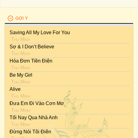
GỢI Ý
Saving All My Love For You
Thu Minh
Sợ & I Don’t Believe
Thu Minh
Hóa Đơn Tiền Điện
Thu Minh
Be My Girl
Thu Minh
Alive
Thu Minh
Đưa Em Đi Vào Cơn Mơ
Thu Minh
Tối Nay Qua Nhà Anh
Thu Minh
Đừng Nói Tôi Điên