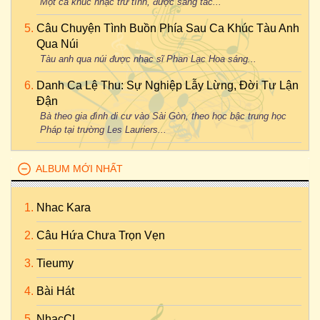
Một ca khúc nhạc trữ tình, được sáng tác...
Câu Chuyện Tình Buồn Phía Sau Ca Khúc Tàu Anh
Qua Núi
Tàu anh qua núi được nhạc sĩ Phan Lạc Hoa sáng...
Danh Ca Lệ Thu: Sự Nghiệp Lẫy Lừng, Đời Tư Lận
Đận
Bà theo gia đình di cư vào Sài Gòn, theo học bậc trung học
Pháp tại trường Les Lauriers...
ALBUM MỚI NHẤT
Nhac Kara
Câu Hứa Chưa Trọn Vẹn
Tieumy
Bài Hát
NhạcCL