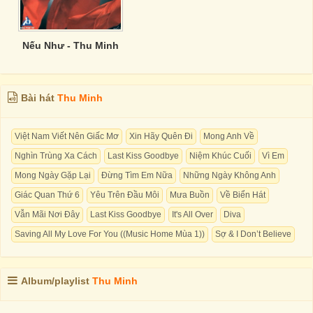
Nếu Như - Thu Minh
Bài hát
Thu Minh
Việt Nam Viết Nên Giấc Mơ
Xin Hãy Quên Đi
Mong Anh Về
Nghìn Trùng Xa Cách
Last Kiss Goodbye
Niệm Khúc Cuối
Vì Em
Mong Ngày Gặp Lại
Đừng Tìm Em Nữa
Những Ngày Không Anh
Giác Quan Thứ 6
Yêu Trên Đầu Môi
Mưa Buồn
Về Biển Hát
Vẫn Mãi Nơi Đây
Last Kiss Goodbye
It's All Over
Diva
Saving All My Love For You ((Music Home Mùa 1))
Sợ & I Don’t Believe
Album/playlist
Thu Minh