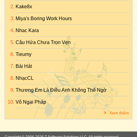
Kake8x
Miya's Boring Work Hours
Nhac Kara
Câu Hứa Chưa Trọn Vẹn
Tieumy
Bài Hát
NhạcCL
Thương Em Là Điều Anh Không Thể Ngờ
Vô Ngại Pháp
Xem thêm