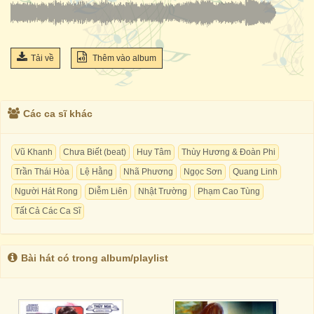
Tải về
Thêm vào album
Các ca sĩ khác
Vũ Khanh
Chưa Biết (beat)
Huy Tâm
Thùy Hương & Đoàn Phi
Trần Thái Hòa
Lệ Hằng
Nhã Phương
Ngọc Sơn
Quang Linh
Người Hát Rong
Diễm Liên
Nhật Trường
Phạm Cao Tùng
Tất Cả Các Ca Sĩ
Bài hát có trong album/playlist