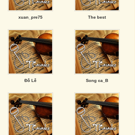
xuan_pre75
The best
Đỗ Lễ
Song ca_B