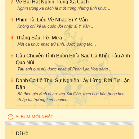
Về Bài Hát Nghìn Trùng Xa Cách
Nghìn trùng xa cách là một trong những tình khúc...
Phim Tài Liệu Về Nhạc Sĩ Y Vân
Không chỉ kể lại cuộc đời nhạc sĩ Y Vân...
Tháng Sáu Trời Mưa
Một ca khúc nhạc trữ tình, được sáng tác...
Câu Chuyện Tình Buồn Phía Sau Ca Khúc Tàu Anh
Qua Núi
Tàu anh qua núi được nhạc sĩ Phan Lạc Hoa sáng...
Danh Ca Lệ Thu: Sự Nghiệp Lẫy Lừng, Đời Tư Lận
Đận
Bà theo gia đình di cư vào Sài Gòn, theo học bậc trung học
Pháp tại trường Les Lauriers...
ALBUM MỚI NHẤT
Dí Hà