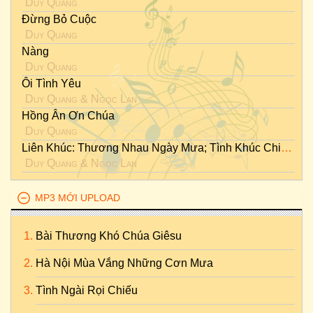
Duy Quang
Đừng Bỏ Cuộc
Duy Quang
Nàng
Duy Quang
Ôi Tình Yêu
Duy Quang
&
Ngọc Lan
Hồng Ân Ơn Chúa
Duy Quang
Liên Khúc: Thương Nhau Ngày Mưa; Tình Khúc Chiều Mưa
Duy Quang
&
Ngọc Lan
MP3 MỚI UPLOAD
Bài Thương Khó Chúa Giêsu
Hà Nội Mùa Vắng Những Cơn Mưa
Tình Ngài Rọi Chiếu