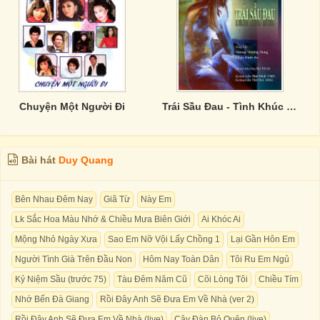
Chuyện Một Người Đi
Trái Sầu Đau - Tình Khúc Dạ Vũ
Bài hát
Duy Quang
Bên Nhau Đêm Nay
Giã Từ
Này Em
Lk Sắc Hoa Màu Nhớ & Chiều Mưa Biên Giới
Ai Khóc Ai
Mộng Nhỏ Ngày Xưa
Sao Em Nỡ Vội Lấy Chồng 1
Lại Gần Hôn Em
Người Tình Già Trên Đầu Non
Hôm Nay Toàn Dân
Tôi Ru Em Ngủ
Kỷ Niệm Sầu (trước 75)
Tàu Đêm Năm Cũ
Cõi Lòng Tôi
Chiều Tím
Nhớ Bến Đà Giang
Rồi Đây Anh Sẽ Đưa Em Về Nhà (ver 2)
Rồi Đây Anh Sẽ Đưa Em Về Nhà (live)
Cây Đàn Bỏ Quên (live)