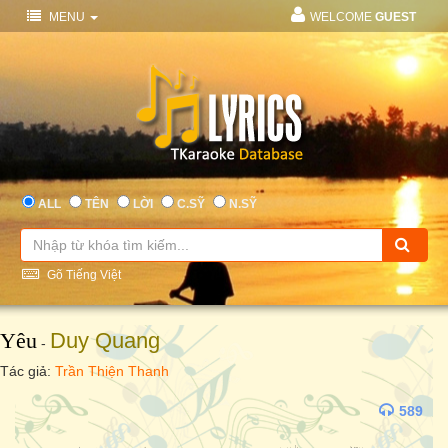
MENU
WELCOME
GUEST
ALL
TÊN
LỜI
C.SỸ
N.SỸ
Gõ Tiếng Việt
Yêu
Duy Quang
-
Tác giả:
Trần Thiện Thanh
589