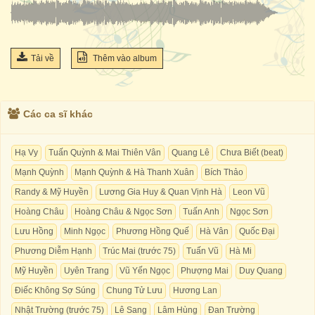
Tải về
Thêm vào album
Các ca sĩ khác
Hạ Vy
Tuấn Quỳnh & Mai Thiên Vân
Quang Lê
Chưa Biết (beat)
Mạnh Quỳnh
Mạnh Quỳnh & Hà Thanh Xuân
Bích Thảo
Randy & Mỹ Huyền
Lương Gia Huy & Quan Vịnh Hà
Leon Vũ
Hoàng Châu
Hoàng Châu & Ngọc Sơn
Tuấn Anh
Ngọc Sơn
Lưu Hồng
Minh Ngọc
Phương Hồng Quế
Hà Vân
Quốc Đại
Phương Diễm Hạnh
Trúc Mai (trước 75)
Tuấn Vũ
Hà Mi
Mỹ Huyền
Uyên Trang
Vũ Yến Ngọc
Phượng Mai
Duy Quang
Điếc Không Sợ Súng
Chung Tử Lưu
Hương Lan
Nhật Trường (trước 75)
Lê Sang
Lâm Hùng
Đan Trường