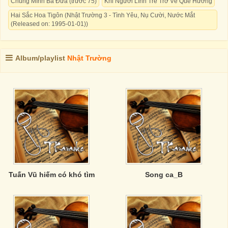
Chúng Mình Ba Đứa (trước 75)
Khi Người Lính Trẻ Trở Về Quê Hương
Hai Sắc Hoa Tigôn (Nhật Trường 3 - Tình Yêu, Nụ Cười, Nước Mắt
(Released on: 1995-01-01))
Album/playlist
Nhật Trường
Tuấn Vũ hiếm có khó tìm
Song ca_B