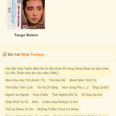
Tango Bolero
Bài hát
Nhật Trường
Hai Sắc Hoa Tigôn (Bản thu từ dĩa nhựa 45 vòng Sóng Nhạc do ban nhạc
Lê Văn Thiện hòa âm vào năm 1968.)
Mùa Hoa Học Trò (trước 75)
Trà Hoa Nữ
Mười Năm Tình Cũ
Tình Đầu Tình Cuối
Tôi Và Dĩ Vãng
Hòn Vọng Phu 1, 2
Ông Lái Đò
Người Xa Người
Hoa Chiều
Tình Nghĩa Đôi Ta
Từ Dạo Xa Em
Giây Phút Tạ Từ
Nhớ
Chiều Nay Không Có Em
Trả Lai Nhau Tự Do
Những Chiều Chưa Có Nhau