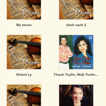
My music
danh sach 2
Khánh Ly
Thanh Tuyền, Nhật Trường - Mưa Chiều Kỷ Niệm