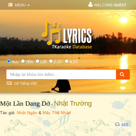
MENU
WELCOME
GUEST
ALL
TÊN
LỜI
C.SỸ
N.SỸ
Gõ Tiếng Việt
Một Lần Dang Dở
Nhật Trường
-
Tác giả:
Nhật Ngân
&
Mặc Thế Nhân
465