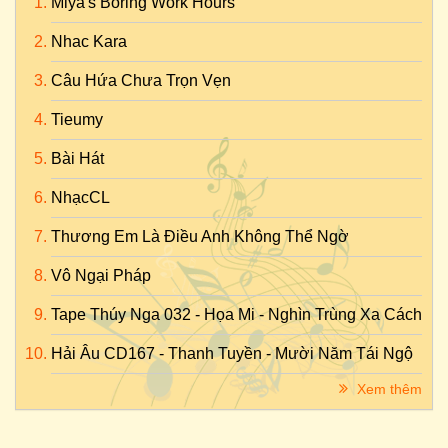
Miya's Boring Work Hours
Nhac Kara
Câu Hứa Chưa Trọn Vẹn
Tieumy
Bài Hát
NhạcCL
Thương Em Là Điều Anh Không Thể Ngờ
Vô Ngại Pháp
Tape Thúy Nga 032 - Họa Mi - Nghìn Trùng Xa Cách
Hải Âu CD167 - Thanh Tuyền - Mười Năm Tái Ngộ
Xem thêm