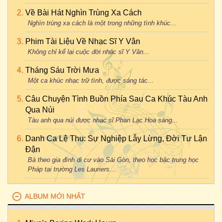
Về Bài Hát Nghìn Trùng Xa Cách
Nghìn trùng xa cách là một trong những tình khúc...
Phim Tài Liệu Về Nhạc Sĩ Y Vân
Không chỉ kể lại cuộc đời nhạc sĩ Y Vân...
Tháng Sáu Trời Mưa
Một ca khúc nhạc trữ tình, được sáng tác...
Câu Chuyện Tình Buồn Phía Sau Ca Khúc Tàu Anh
Qua Núi
Tàu anh qua núi được nhạc sĩ Phan Lạc Hoa sáng...
Danh Ca Lệ Thu: Sự Nghiệp Lẫy Lừng, Đời Tư Lận
Đận
Bà theo gia đình di cư vào Sài Gòn, theo học bậc trung học
Pháp tại trường Les Lauriers...
ALBUM MỚI NHẤT