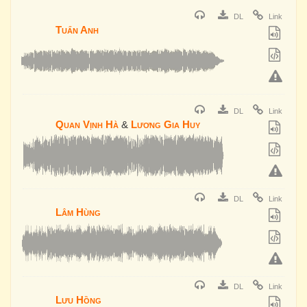
DL
Link
Tuấn Anh
DL
Link
Quan Vịnh Hà
&
Lương Gia Huy
DL
Link
Lâm Hùng
DL
Link
Lưu Hồng