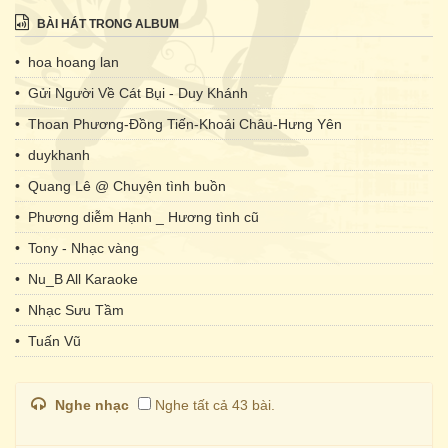
BÀI HÁT TRONG ALBUM
• hoa hoang lan
• Gửi Người Về Cát Bụi - Duy Khánh
• Thoan Phương-Đồng Tiến-Khoái Châu-Hưng Yên
• duykhanh
• Quang Lê @ Chuyện tình buồn
• Phương diễm Hạnh _ Hương tình cũ
• Tony - Nhạc vàng
• Nu_B All Karaoke
• Nhạc Sưu Tầm
• Tuấn Vũ
Nghe nhạc
Nghe tất cả 43 bài.