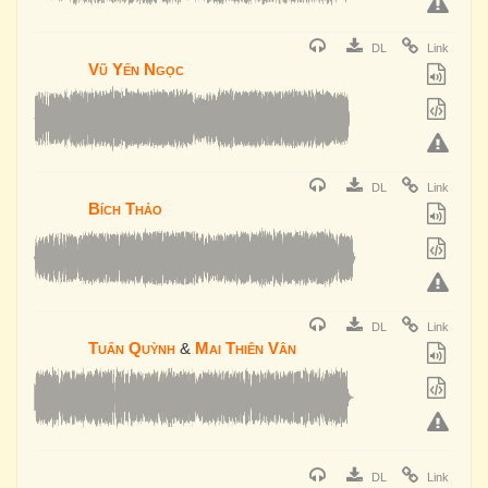
DL
Link
Vũ Yến Ngọc
DL
Link
Bích Thảo
DL
Link
Tuấn Quỳnh
&
Mai Thiên Vân
DL
Link