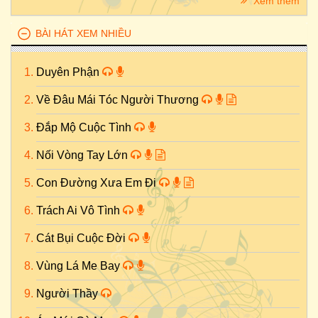
Xem thêm
BÀI HÁT XEM NHIỀU
Duyên Phận
Về Đâu Mái Tóc Người Thương
Đắp Mộ Cuộc Tình
Nối Vòng Tay Lớn
Con Đường Xưa Em Đi
Trách Ai Vô Tình
Cát Bụi Cuộc Đời
Vùng Lá Me Bay
Người Thầy