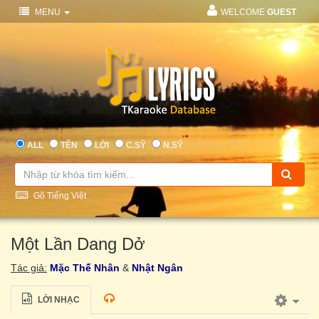
MENU
WELCOME
GUEST
ALL
TÊN
LỜI
C.SỸ
N.SỸ
Gõ Tiếng Việt
Một Lần Dang Dở
Tác giả:
Mặc Thế Nhân
&
Nhật Ngân
LỜI NHẠC