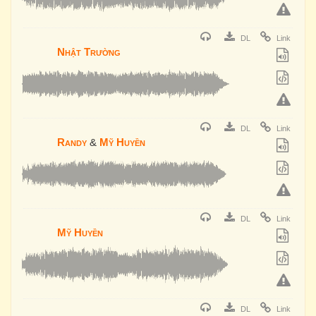
DL
Link
Nhật Trường
DL
Link
Randy
&
Mỹ Huyền
DL
Link
Mỹ Huyền
DL
Link