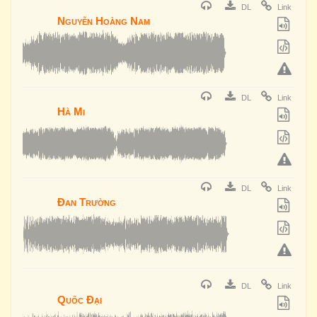
DL
Link
Nguyễn Hoàng Nam
DL
Link
Hà Mi
DL
Link
Đan Trường
DL
Link
Quốc Đại