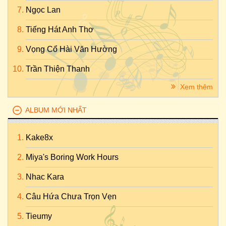
Ngọc Lan
Tiếng Hát Anh Thơ
Vọng Cổ Hài Văn Hường
Trần Thiện Thanh
Xem thêm
ALBUM MỚI NHẤT
Kake8x
Miya's Boring Work Hours
Nhac Kara
Câu Hứa Chưa Trọn Vẹn
Tieumy