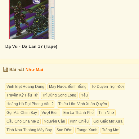
Dạ Vũ - Dạ Lan 17 (Tape)
Bài hát
Như Mai
Vĩnh Biệt Hoàng Dung
Mây Nước Bềnh Bồng
Tơ Duyên Trọn Đời
Truyền Kỳ Tiểu Tử
Trí Dũng Song Long
Yêu
Hoàng Hà Đại Phong Vân 2
Thiếu Lâm Vịnh Xuân Quyền
Gọi Mãi Chim Bay
Vượt Biên
Em Là Thành Phố
Tình Nhớ
Cầu Cho Cha Mẹ 2
Nguyện Cầu
Kinh Chiều
Gọi Giấc Mơ Xưa
Tình Như Thoáng Mây Bay
Sao Đêm
Tango Xanh
Trăng Mơ