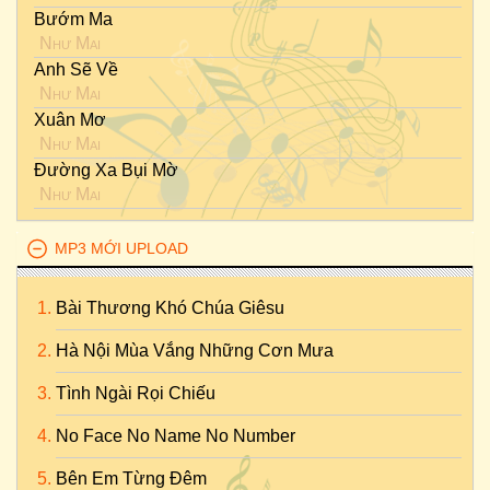
Bướm Ma
Như Mai
Anh Sẽ Về
Như Mai
Xuân Mơ
Như Mai
Đường Xa Bụi Mờ
Như Mai
MP3 MỚI UPLOAD
Bài Thương Khó Chúa Giêsu
Hà Nội Mùa Vắng Những Cơn Mưa
Tình Ngài Rọi Chiếu
No Face No Name No Number
Bên Em Từng Đêm