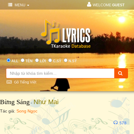
MENU
WELCOME
GUEST
ALL
TÊN
LỜI
C.SỸ
N.SỸ
Gõ Tiếng Việt
Bừng Sáng
Như Mai
-
Tác giả:
Song Ngọc
578