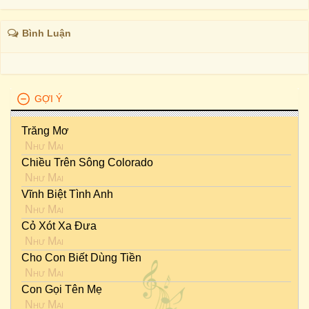
Bình Luận
GỢI Ý
Trăng Mơ
Như Mai
Chiều Trên Sông Colorado
Như Mai
Vĩnh Biệt Tình Anh
Như Mai
Cỏ Xót Xa Đưa
Như Mai
Cho Con Biết Dùng Tiền
Như Mai
Con Gọi Tên Mẹ
Như Mai