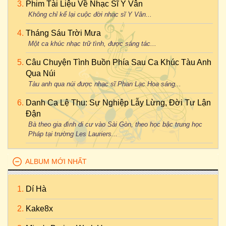
Phim Tài Liệu Về Nhạc Sĩ Y Vân
Không chỉ kể lại cuộc đời nhạc sĩ Y Vân...
Tháng Sáu Trời Mưa
Một ca khúc nhạc trữ tình, được sáng tác...
Câu Chuyện Tình Buồn Phía Sau Ca Khúc Tàu Anh
Qua Núi
Tàu anh qua núi được nhạc sĩ Phan Lạc Hoa sáng...
Danh Ca Lệ Thu: Sự Nghiệp Lẫy Lừng, Đời Tư Lận
Đận
Bà theo gia đình di cư vào Sài Gòn, theo học bậc trung học
Pháp tại trường Les Lauriers...
ALBUM MỚI NHẤT
Dí Hà
Kake8x