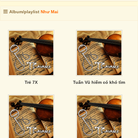
Album/playlist
Như Mai
Trẻ 7X
Tuấn Vũ hiếm có khó tìm