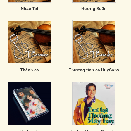
Nhac Tet
Hương Xuân
Thánh ca
Thương tình ca HuySony