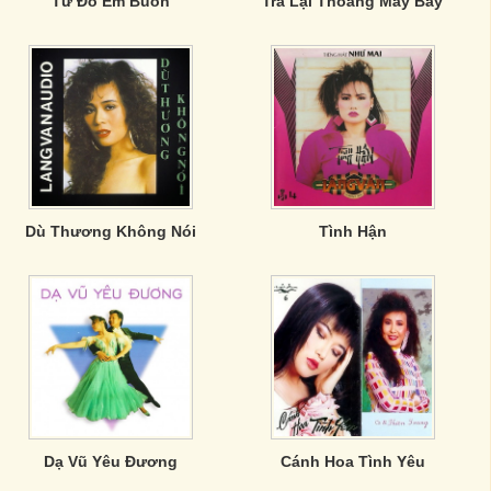
Từ Đó Em Buồn
Trả Lại Thoáng Mây Bay
Dù Thương Không Nói
Tình Hận
Dạ Vũ Yêu Đương
Cánh Hoa Tình Yêu