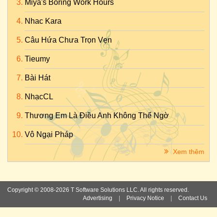
Miya's Boring Work Hours
Nhac Kara
Câu Hứa Chưa Trọn Vẹn
Tieumy
Bài Hát
NhạcCL
Thương Em Là Điều Anh Không Thể Ngờ
Vô Ngại Pháp
Xem thêm
Copyright © 2008-2026 T Software Solutions LLC. All rights reserved.
Advertising
|
Privacy Notice
|
Contact Us