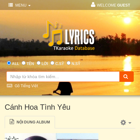
MENU
WELCOME
GUEST
ALL
TÊN
LỜI
C.SỸ
N.SỸ
Gõ Tiếng Việt
Cánh Hoa Tình Yêu
NỘI DUNG ALBUM