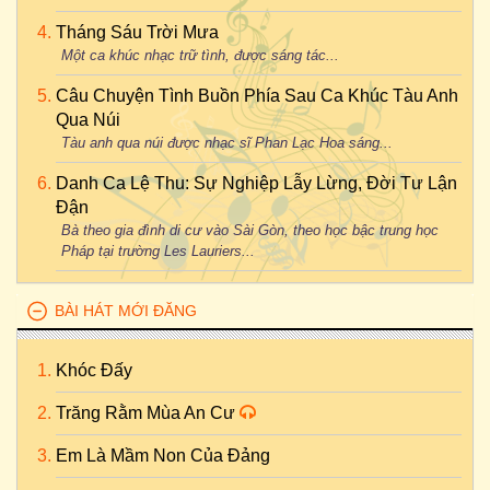
Tháng Sáu Trời Mưa
Một ca khúc nhạc trữ tình, được sáng tác...
Câu Chuyện Tình Buồn Phía Sau Ca Khúc Tàu Anh
Qua Núi
Tàu anh qua núi được nhạc sĩ Phan Lạc Hoa sáng...
Danh Ca Lệ Thu: Sự Nghiệp Lẫy Lừng, Đời Tư Lận
Đận
Bà theo gia đình di cư vào Sài Gòn, theo học bậc trung học
Pháp tại trường Les Lauriers...
BÀI HÁT MỚI ĐĂNG
Khóc Đấy
Trăng Rằm Mùa An Cư
Em Là Mầm Non Của Đảng