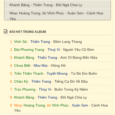
Khánh Băng - Thiên Trang - Đôi Ngả Chia Ly
Nhạc Hoàng Trọng, lời Vĩnh Phúc - Xuân Sơn - Cánh Hoa
Yêu
Lam Phương - Cao Lâm - Mùa Xuân Không Còn Nữa
BÀI HÁT TRONG ALBUM
Vinh Sử
-
Thiên Trang
-
Đêm Lang Thang
Đài Phương Trang
-
Thuý Vi
-
Người Yêu Cô Đơn
Khánh Băng
-
Thiên Trang
-
Anh Ơi Đừng Đến Nữa
Chưa Biết
-
Như Mai
-
Hững Hờ
Trần Thiện Thanh
-
Tuyết Nhung
-
Từ Đó Em Buồn
Châu Kỳ
-
Thiên Trang
-
Tiếng Ca Đó Về Đâu
Trúc Phương
-
Thúy Vi
-
Buồn Trong Kỷ Niệm
Khánh Băng
-
Thiên Trang
-
Đôi Ngả Chia Ly
Nhạc
Hoàng Trọng
, lời
Vĩnh Phúc
-
Xuân Sơn
-
Cánh Hoa
Yêu