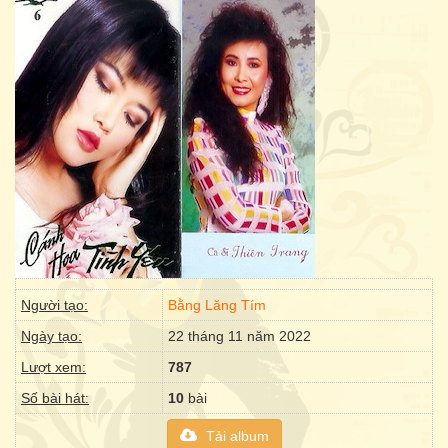
Người tạo:
Bằng Lăng Tím
Ngày tạo:
22 tháng 11 năm 2022
Lượt xem:
787
Số bài hát:
10
bài
Tải album