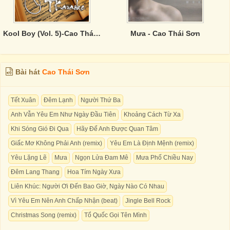
Kool Boy (Vol. 5)-Cao Thái Sơn
Mưa - Cao Thái Sơn
Bài hát
Cao Thái Sơn
Tết Xuân
Đêm Lạnh
Người Thứ Ba
Anh Vẫn Yêu Em Như Ngày Đầu Tiên
Khoảng Cách Từ Xa
Khi Sóng Gió Đi Qua
Hãy Để Anh Được Quan Tâm
Giấc Mơ Không Phải Anh (remix)
Yêu Em Là Định Mệnh (remix)
Yêu Lặng Lẽ
Mưa
Ngọn Lửa Đam Mê
Mưa Phố Chiều Nay
Đêm Lang Thang
Hoa Tím Ngày Xưa
Liên Khúc: Người Ơi Đến Bao Giờ, Ngày Nào Có Nhau
Vì Yêu Em Nên Anh Chấp Nhận (beat)
Jingle Bell Rock
Christmas Song (remix)
Tổ Quốc Gọi Tên Mình