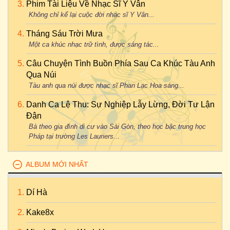
Phim Tài Liệu Về Nhạc Sĩ Y Vân
Không chỉ kể lại cuộc đời nhạc sĩ Y Vân...
Tháng Sáu Trời Mưa
Một ca khúc nhạc trữ tình, được sáng tác...
Câu Chuyện Tình Buồn Phía Sau Ca Khúc Tàu Anh
Qua Núi
Tàu anh qua núi được nhạc sĩ Phan Lạc Hoa sáng...
Danh Ca Lệ Thu: Sự Nghiệp Lẫy Lừng, Đời Tư Lận
Đận
Bà theo gia đình di cư vào Sài Gòn, theo học bậc trung học
Pháp tại trường Les Lauriers...
ALBUM MỚI NHẤT
Dí Hà
Kake8x