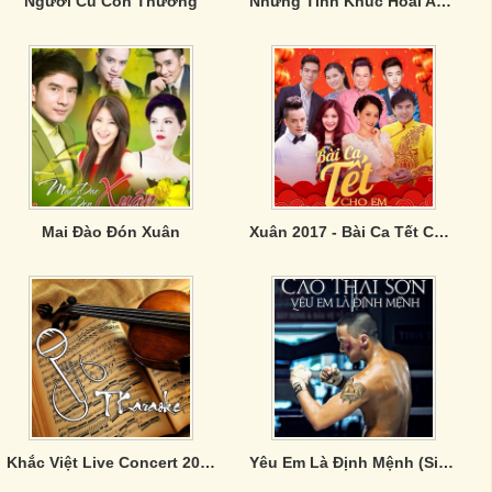
Người Cũ Còn Thương
Những Tình Khúc Hoài An: Trương Chi - Mỵ Nương
Mai Đào Đón Xuân
Xuân 2017 - Bài Ca Tết Cho Em
Khắc Việt Live Concert 2019 - Gặp Gỡ Thanh Xuân
Yêu Em Là Định Mệnh (Single)