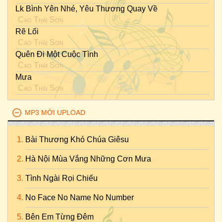
Lk Bình Yên Nhé, Yêu Thương Quay Về
Cao Thái Sơn
Rẽ Lối
Cao Thái Sơn
Quên Đi Một Cuộc Tình
Cao Thái Sơn
Mưa
Cao Thái Sơn
MP3 MỚI UPLOAD
Bài Thương Khó Chúa Giêsu
Hà Nội Mùa Vắng Những Cơn Mưa
Tình Ngài Rọi Chiếu
No Face No Name No Number
Bên Em Từng Đêm