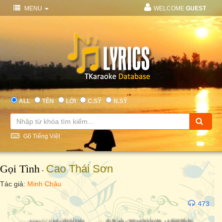
MENU
WELCOME
GUEST
ALL
TÊN
LỜI
C.SỸ
N.SỸ
Gõ Tiếng Việt
Gọi Tình
Cao Thái Sơn
-
Tác giả:
Minh Châu
473