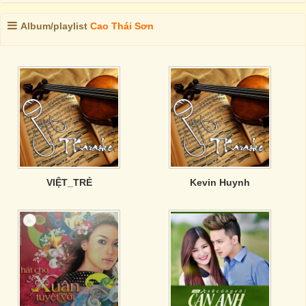
Album/playlist
Cao Thái Sơn
VIỆT_TRẺ
Kevin Huynh