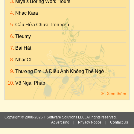
Miya's Boring Work Hours
Nhac Kara
Câu Hứa Chưa Trọn Vẹn
Tieumy
Bài Hát
NhạcCL
Thương Em Là Điều Anh Không Thể Ngờ
Vô Ngại Pháp
Xem thêm
Copyright © 2008-2026 T Software Solutions LLC. All rights reserved.
Advertising
|
Privacy Notice
|
Contact Us