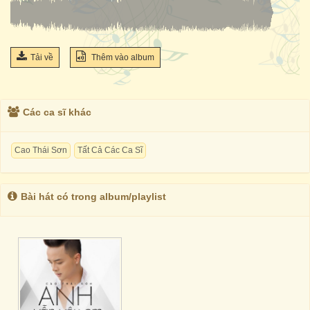
Tải về
Thêm vào album
Các ca sĩ khác
Cao Thái Sơn
Tất Cả Các Ca Sĩ
Bài hát có trong album/playlist