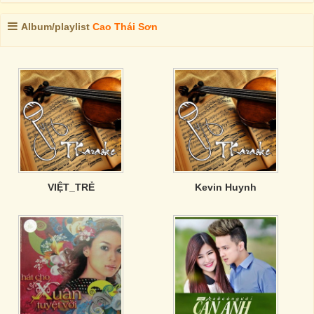
Album/playlist
Cao Thái Sơn
VIỆT_TRẺ
Kevin Huynh