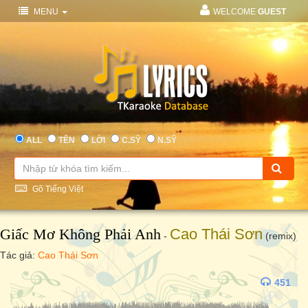
MENU
WELCOME
GUEST
ALL
TÊN
LỜI
C.SỸ
N.SỸ
Gõ Tiếng Việt
Giấc Mơ Không Phải Anh
Cao Thái Sơn
-
(remix)
Tác giả:
Cao Thái Sơn
451