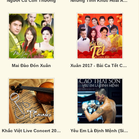
Người Cũ Còn Thương
Những Tình Khúc Hoài An: Trương Chi - Mỵ Nương
Mai Đào Đón Xuân
Xuân 2017 - Bài Ca Tết Cho Em
Khắc Việt Live Concert 2019 - Gặp Gỡ Thanh Xuân
Yêu Em Là Định Mệnh (Single)