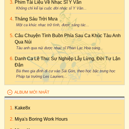
Phim Tài Liệu Về Nhạc Sĩ Y Vân
Không chỉ kể lại cuộc đời nhạc sĩ Y Vân...
Tháng Sáu Trời Mưa
Một ca khúc nhạc trữ tình, được sáng tác...
Câu Chuyện Tình Buồn Phía Sau Ca Khúc Tàu Anh
Qua Núi
Tàu anh qua núi được nhạc sĩ Phan Lạc Hoa sáng...
Danh Ca Lệ Thu: Sự Nghiệp Lẫy Lừng, Đời Tư Lận
Đận
Bà theo gia đình di cư vào Sài Gòn, theo học bậc trung học
Pháp tại trường Les Lauriers...
ALBUM MỚI NHẤT
Kake8x
Miya's Boring Work Hours