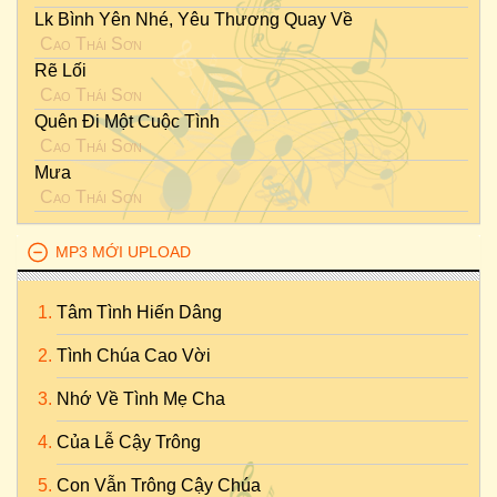
Lk Bình Yên Nhé, Yêu Thương Quay Về
Cao Thái Sơn
Rẽ Lối
Cao Thái Sơn
Quên Đi Một Cuộc Tình
Cao Thái Sơn
Mưa
Cao Thái Sơn
MP3 MỚI UPLOAD
Tâm Tình Hiến Dâng
Tình Chúa Cao Vời
Nhớ Về Tình Mẹ Cha
Của Lễ Cậy Trông
Con Vẫn Trông Cậy Chúa