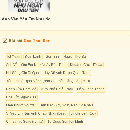
Anh Vẫn Yêu Em Như Ngày Đầu Tiên
Bài hát
Cao Thái Sơn
Tết Xuân
Đêm Lạnh
Gọi Tình
Người Thứ Ba
Anh Vẫn Yêu Em Như Ngày Đầu Tiên
Khoảng Cách Từ Xa
Khi Sóng Gió Đi Qua
Hãy Để Anh Được Quan Tâm
Yêu Em Là Định Mệnh (remix)
Yêu Lặng Lẽ
Mưa
Ngọn Lửa Đam Mê
Mưa Phố Chiều Nay
Đêm Lang Thang
Hoa Tím Ngày Xưa
Liên Khúc: Người Ơi Đến Bao Giờ, Ngày Nào Có Nhau
Vì Yêu Em Nên Anh Chấp Nhận (beat)
Jingle Bell Rock
Christmas Song (remix)
Tổ Quốc Gọi Tên Mình