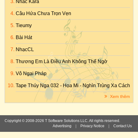
Nhac Kara
Câu Hứa Chưa Trọn Vẹn
Tieumy
Bài Hát
NhạcCL
Thương Em Là Điều Anh Không Thể Ngờ
Vô Ngại Pháp
Tape Thúy Nga 032 - Họa Mi - Nghìn Trùng Xa Cách
Xem thêm
Copyright © 2008-2026 T Software Solutions LLC. All rights reserved.
Advertising
|
Privacy Notice
|
Contact Us