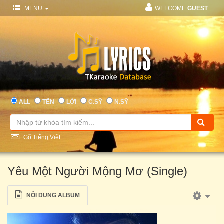
MENU
WELCOME
GUEST
ALL
TÊN
LỜI
C.SỸ
N.SỸ
Gõ Tiếng Việt
Yêu Một Người Mộng Mơ (Single)
NỘI DUNG ALBUM