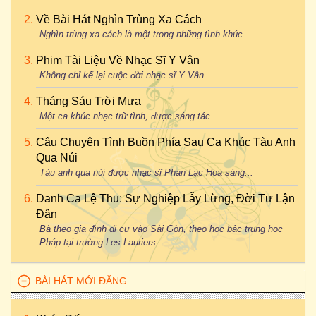
Về Bài Hát Nghìn Trùng Xa Cách
Nghìn trùng xa cách là một trong những tình khúc...
Phim Tài Liệu Về Nhạc Sĩ Y Vân
Không chỉ kể lại cuộc đời nhạc sĩ Y Vân...
Tháng Sáu Trời Mưa
Một ca khúc nhạc trữ tình, được sáng tác...
Câu Chuyện Tình Buồn Phía Sau Ca Khúc Tàu Anh
Qua Núi
Tàu anh qua núi được nhạc sĩ Phan Lạc Hoa sáng...
Danh Ca Lệ Thu: Sự Nghiệp Lẫy Lừng, Đời Tư Lận
Đận
Bà theo gia đình di cư vào Sài Gòn, theo học bậc trung học
Pháp tại trường Les Lauriers...
BÀI HÁT MỚI ĐĂNG