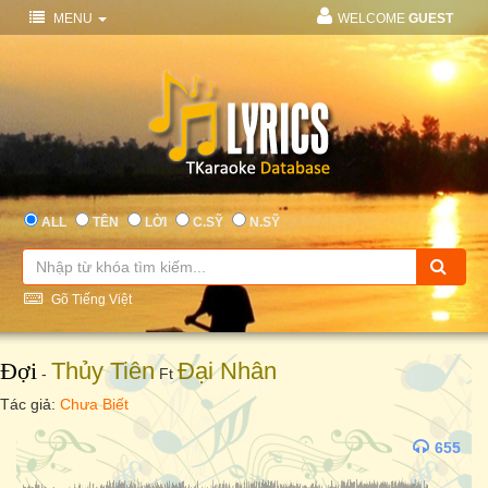
MENU
WELCOME
GUEST
ALL
TÊN
LỜI
C.SỸ
N.SỸ
Gõ Tiếng Việt
Đợi
Thủy Tiên
Đại Nhân
-
Ft
Tác giả:
Chưa Biết
655