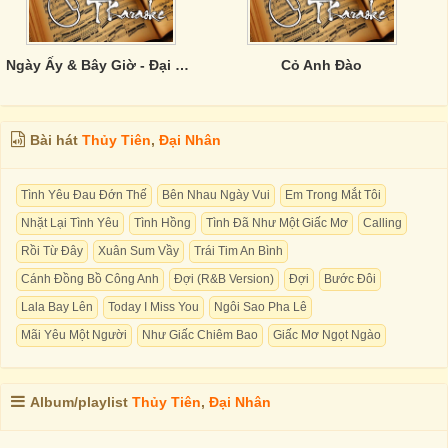
Ngày Ấy & Bây Giờ - Đại Nhân, Thanh Duy
Cỏ Anh Đào
Bài hát
Thủy Tiên
,
Đại Nhân
Tình Yêu Đau Đớn Thế
Bên Nhau Ngày Vui
Em Trong Mắt Tôi
Nhặt Lại Tình Yêu
Tình Hồng
Tình Đã Như Một Giấc Mơ
Calling
Rồi Từ Đây
Xuân Sum Vầy
Trái Tim An Bình
Cánh Đồng Bồ Công Anh
Đợi (R&B Version)
Đợi
Bước Đôi
Lala Bay Lên
Today I Miss You
Ngôi Sao Pha Lê
Mãi Yêu Một Người
Như Giấc Chiêm Bao
Giấc Mơ Ngọt Ngào
Album/playlist
Thủy Tiên
,
Đại Nhân