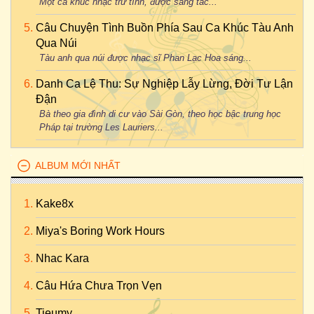
Một ca khúc nhạc trữ tình, được sáng tác...
Câu Chuyện Tình Buồn Phía Sau Ca Khúc Tàu Anh
Qua Núi
Tàu anh qua núi được nhạc sĩ Phan Lạc Hoa sáng...
Danh Ca Lệ Thu: Sự Nghiệp Lẫy Lừng, Đời Tư Lận
Đận
Bà theo gia đình di cư vào Sài Gòn, theo học bậc trung học
Pháp tại trường Les Lauriers...
ALBUM MỚI NHẤT
Kake8x
Miya's Boring Work Hours
Nhac Kara
Câu Hứa Chưa Trọn Vẹn
Tieumy