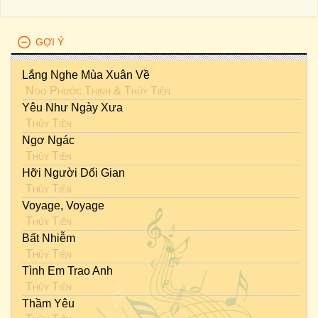
GỢI Ý
Lắng Nghe Mùa Xuân Về
Noo Phước Thịnh
&
Thủy Tiên
Yêu Như Ngày Xưa
Thủy Tiên
Ngơ Ngác
Thủy Tiên
Hỡi Người Dối Gian
Thủy Tiên
Voyage, Voyage
Thủy Tiên
Bất Nhiễm
Thủy Tiên
Tình Em Trao Anh
Thủy Tiên
Thầm Yêu