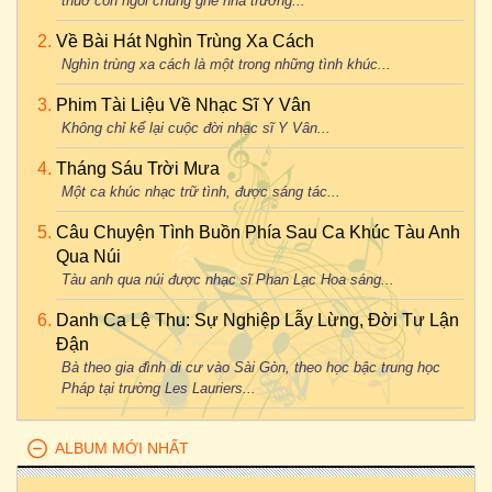
thuở còn ngồi chung ghế nhà trường...
Về Bài Hát Nghìn Trùng Xa Cách
Nghìn trùng xa cách là một trong những tình khúc...
Phim Tài Liệu Về Nhạc Sĩ Y Vân
Không chỉ kể lại cuộc đời nhạc sĩ Y Vân...
Tháng Sáu Trời Mưa
Một ca khúc nhạc trữ tình, được sáng tác...
Câu Chuyện Tình Buồn Phía Sau Ca Khúc Tàu Anh
Qua Núi
Tàu anh qua núi được nhạc sĩ Phan Lạc Hoa sáng...
Danh Ca Lệ Thu: Sự Nghiệp Lẫy Lừng, Đời Tư Lận
Đận
Bà theo gia đình di cư vào Sài Gòn, theo học bậc trung học
Pháp tại trường Les Lauriers...
ALBUM MỚI NHẤT