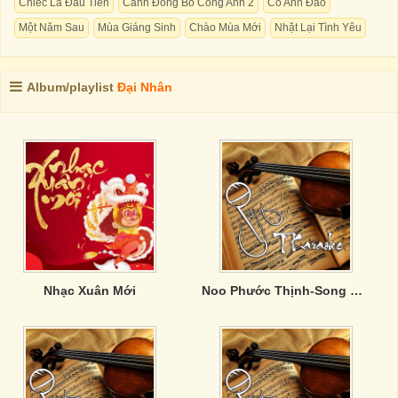
Chiếc Lá Đầu Tiên
Cánh Đồng Bồ Công Anh 2
Cỏ Anh Đào
Một Năm Sau
Mùa Giáng Sinh
Chào Mùa Mới
Nhặt Lại Tình Yêu
Album/playlist
Đại Nhân
Nhạc Xuân Mới
Noo Phước Thịnh-Song Ca Hay Nhất