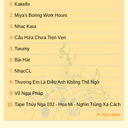
Kake8x
Miya's Boring Work Hours
Nhac Kara
Câu Hứa Chưa Trọn Vẹn
Tieumy
Bài Hát
NhạcCL
Thương Em Là Điều Anh Không Thể Ngờ
Vô Ngại Pháp
Tape Thúy Nga 032 - Họa Mi - Nghìn Trùng Xa Cách
Xem thêm