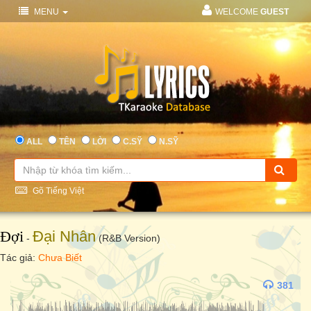
MENU
WELCOME
GUEST
ALL
TÊN
LỜI
C.SỸ
N.SỸ
Gõ Tiếng Việt
Đợi
Đại Nhân
-
(R&B Version)
Tác giả:
Chưa Biết
381