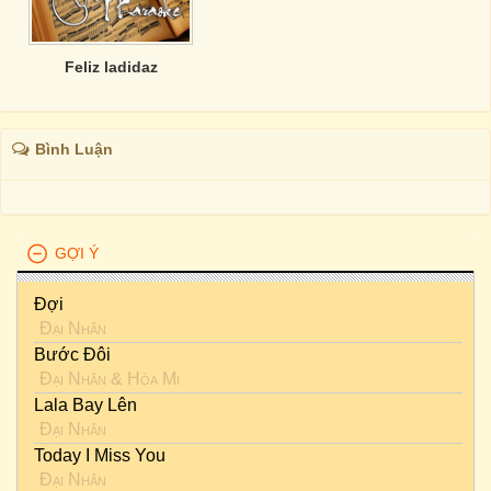
Feliz ladidaz
Bình Luận
GỢI Ý
Đợi
Đại Nhân
Bước Đôi
Đại Nhân
&
Hòa Mi
Lala Bay Lên
Đại Nhân
Today I Miss You
Đại Nhân