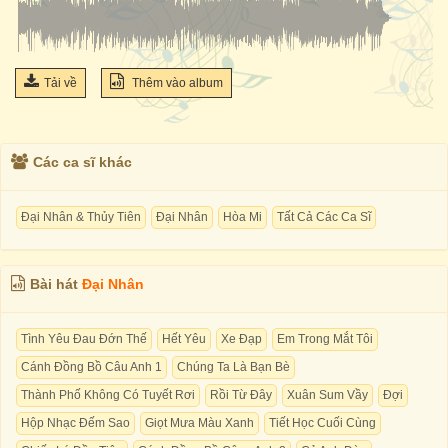
Tải về
Thêm vào album
Các ca sĩ khác
Đại Nhân & Thủy Tiên
Đại Nhân
Hòa Mi
Tất Cả Các Ca Sĩ
Bài hát
Đại Nhân
Tình Yêu Đau Đớn Thế
Hết Yêu
Xe Đạp
Em Trong Mắt Tôi
Cánh Đồng Bồ Câu Anh 1
Chúng Ta Là Bạn Bè
Thành Phố Không Có Tuyết Rơi
Rồi Từ Đây
Xuân Sum Vầy
Đợi
Hộp Nhạc Đếm Sao
Giọt Mưa Màu Xanh
Tiết Học Cuối Cùng