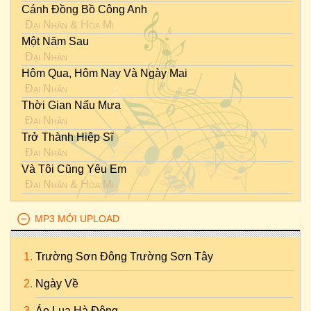
Cánh Đồng Bồ Công Anh
Đại Nhân
&
Hòa Mi
Một Năm Sau
Đại Nhân
Hôm Qua, Hôm Nay Và Ngày Mai
Đại Nhân
Thời Gian Nấu Mưa
Đại Nhân
Trở Thành Hiệp Sĩ
Đại Nhân
Và Tôi Cũng Yêu Em
Đại Nhân
&
Hòa Mi
MP3 MỚI UPLOAD
Trường Sơn Đông Trường Sơn Tây
Ngày Về
Áo Lụa Hà Đông