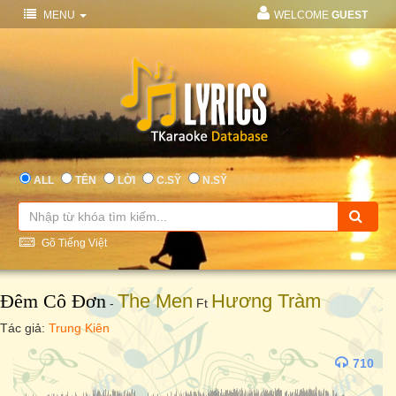
MENU
WELCOME
GUEST
ALL
TÊN
LỜI
C.SỸ
N.SỸ
Gõ Tiếng Việt
Đêm Cô Đơn
The Men
Hương Tràm
-
Ft
Tác giả:
Trung Kiên
710