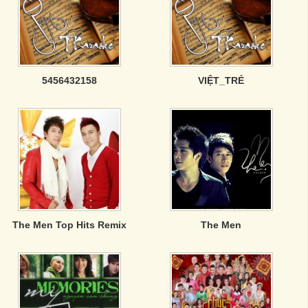
5456432158
VIỆT_TRẺ
The Men Top Hits Remix
The Men