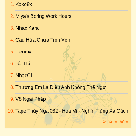
Kake8x
Miya's Boring Work Hours
Nhac Kara
Câu Hứa Chưa Trọn Vẹn
Tieumy
Bài Hát
NhạcCL
Thương Em Là Điều Anh Không Thể Ngờ
Vô Ngại Pháp
Tape Thúy Nga 032 - Họa Mi - Nghìn Trùng Xa Cách
Xem thêm