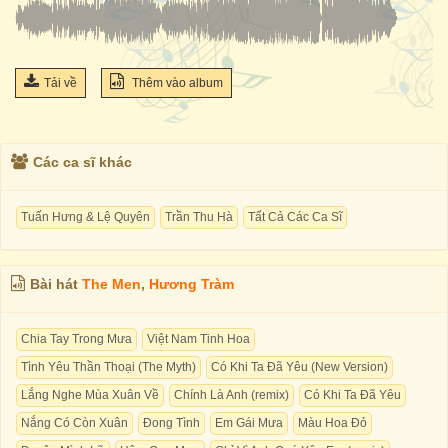
Tải về
Thêm vào album
Các ca sĩ khác
Tuấn Hưng & Lệ Quyên
Trần Thu Hà
Tất Cả Các Ca Sĩ
Bài hát
The Men
,
Hương Tràm
Chia Tay Trong Mưa
Việt Nam Tinh Hoa
Tình Yêu Thần Thoại (The Myth)
Có Khi Ta Đã Yêu (New Version)
Lắng Nghe Mùa Xuân Về
Chính Là Anh (remix)
Có Khi Ta Đã Yêu
Nắng Có Còn Xuân
Đong Tình
Em Gái Mưa
Màu Hoa Đỏ