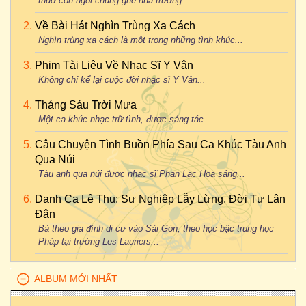
thuở còn ngồi chung ghế nhà trường...
Về Bài Hát Nghìn Trùng Xa Cách
Nghìn trùng xa cách là một trong những tình khúc...
Phim Tài Liệu Về Nhạc Sĩ Y Vân
Không chỉ kể lại cuộc đời nhạc sĩ Y Vân...
Tháng Sáu Trời Mưa
Một ca khúc nhạc trữ tình, được sáng tác...
Câu Chuyện Tình Buồn Phía Sau Ca Khúc Tàu Anh
Qua Núi
Tàu anh qua núi được nhạc sĩ Phan Lạc Hoa sáng...
Danh Ca Lệ Thu: Sự Nghiệp Lẫy Lừng, Đời Tư Lận
Đận
Bà theo gia đình di cư vào Sài Gòn, theo học bậc trung học
Pháp tại trường Les Lauriers...
ALBUM MỚI NHẤT