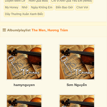
Duyên Mình Lỡ
Hôm Qua Mưa
Chỉ Vì Anh Quá Yêu Em (remix)
My Honey
Nhớ
Ngày Không Em
Đến Bao Giờ
Chơi Vơi
Dây Thường Xuân Xanh Biếc
Album/playlist
The Men
,
Hương Tràm
hamynguyen
Sơn Nguyễn