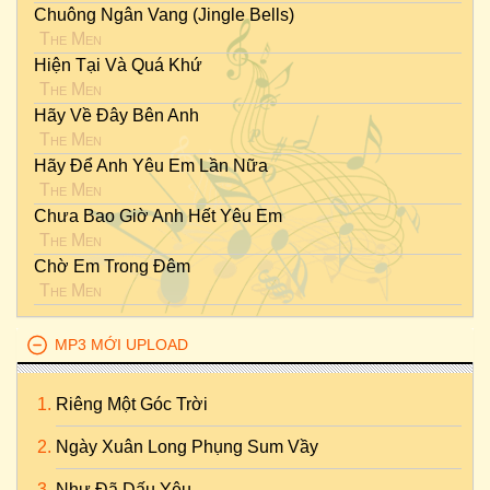
Chuông Ngân Vang (Jingle Bells)
The Men
Hiện Tại Và Quá Khứ
The Men
Hãy Về Đây Bên Anh
The Men
Hãy Để Anh Yêu Em Lần Nữa
The Men
Chưa Bao Giờ Anh Hết Yêu Em
The Men
Chờ Em Trong Đêm
The Men
MP3 MỚI UPLOAD
Riêng Một Góc Trời
Ngày Xuân Long Phụng Sum Vầy
Như Đã Dấu Yêu