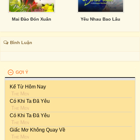
Mai Đào Đón Xuân
Yêu Nhau Bao Lâu
Bình Luận
GỢI Ý
Kể Từ Hôm Nay
The Men
Có Khi Ta Đã Yêu
The Men
Có Khi Ta Đã Yêu
The Men
Giấc Mơ Không Quay Về
The Men