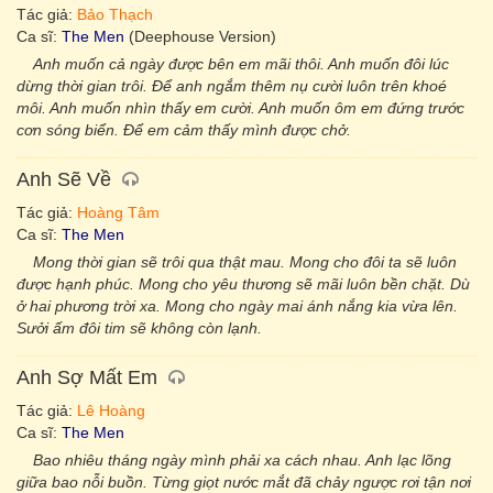
Tác giả:
Bảo Thạch
Ca sĩ:
The Men
(Deephouse Version)
Anh muốn cả ngày được bên em mãi thôi. Anh muốn đôi lúc
dừng thời gian trôi. Để anh ngắm thêm nụ cười luôn trên khoé
môi. Anh muốn nhìn thấy em cười. Anh muốn ôm em đứng trước
cơn sóng biển. Để em cảm thấy mình được chở.
Anh Sẽ Về
Tác giả:
Hoàng Tâm
Ca sĩ:
The Men
Mong thời gian sẽ trôi qua thật mau. Mong cho đôi ta sẽ luôn
được hạnh phúc. Mong cho yêu thương sẽ mãi luôn bền chặt. Dù
ở hai phương trời xa. Mong cho ngày mai ánh nắng kia vừa lên.
Sưởi ấm đôi tim sẽ không còn lạnh.
Anh Sợ Mất Em
Tác giả:
Lê Hoàng
Ca sĩ:
The Men
Bao nhiêu tháng ngày mình phải xa cách nhau. Anh lạc lõng
giữa bao nỗi buồn. Từng giọt nước mắt đã chảy ngược rơi tận nơi