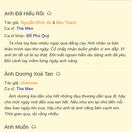
Anh Đã Hiểu Rồi
Tác giả:
Nguyễn Đình Vũ
&
Bảo Thạch
Ca sĩ:
The Men
Ca sĩ khác:
Đỗ Phú Quý
Ta chia tay bao nhiêu ngày qua đắng cay. Anh nhận ra bản
thân mình sao thơ ngây. Cố chấp nhận buồn phiền vì em đấy. Vì
anh tin tất cả là sự thật. Đôi mắt ngoan hiền dịu dàng anh đã yêu.
Đôi cánh tay mềm từng ngày anh nâng.
Ánh Dương Xoá Tan
Tác giả:
Unknown
Ca sĩ:
The Men
Ánh dương kia dần xóa hết những đau thương dần qua đi, hãy
cho một ngày mới đến xóa tan hết. Nếu như em lại nhớ đến nỗi
đau bao ngày khi xưa, hãy cho anh là ánh nắng bên cạnh em.
Thời gian qua, dù rằng nhiều.
Anh Muốn