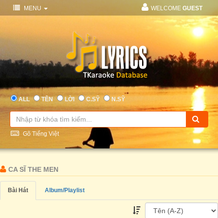
MENU
WELCOME
GUEST
ALL
TÊN
LỜI
C.SỸ
N.SỸ
Gõ Tiếng Việt
CA SĨ THE MEN
Bài Hát
Album/Playlist