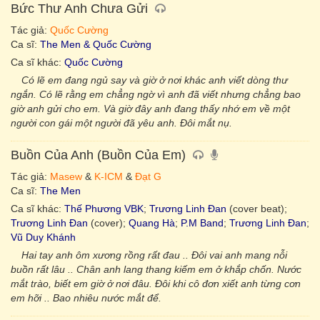
Bức Thư Anh Chưa Gửi
Tác giả:
Quốc Cường
Ca sĩ:
The Men & Quốc Cường
Ca sĩ khác:
Quốc Cường
Có lẽ em đang ngủ say và giờ ở nơi khác anh viết dòng thư
ngắn. Có lẽ rằng em chẳng ngờ vì anh đã viết nhưng chẳng bao
giờ anh gửi cho em. Và giờ đây anh đang thấy nhớ em về một
người con gái một người đã yêu anh. Đôi mắt nụ.
Buồn Của Anh (Buồn Của Em)
Tác giả:
Masew
&
K-ICM
&
Đạt G
Ca sĩ:
The Men
Ca sĩ khác:
Thế Phương VBK
;
Trương Linh Đan
(cover beat);
Trương Linh Đan
(cover);
Quang Hà
;
P.M Band
;
Trương Linh Đan
;
Vũ Duy Khánh
Hai tay anh ôm xương rồng rất đau .. Đôi vai anh mang nỗi
buồn rất lâu .. Chân anh lang thang kiếm em ở khắp chốn. Nước
mắt trào, biết em giờ ở nơi đâu. Đôi khi cô đơn xiết anh từng cơn
em hỡi .. Bao nhiêu nước mắt để.