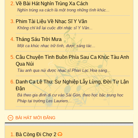
Về Bài Hát Nghìn Trùng Xa Cách
Nghìn trùng xa cách là một trong những tình khúc...
Phim Tài Liệu Về Nhạc Sĩ Y Vân
Không chỉ kể lại cuộc đời nhạc sĩ Y Vân...
Tháng Sáu Trời Mưa
Một ca khúc nhạc trữ tình, được sáng tác...
Câu Chuyện Tình Buồn Phía Sau Ca Khúc Tàu Anh
Qua Núi
Tàu anh qua núi được nhạc sĩ Phan Lạc Hoa sáng...
Danh Ca Lệ Thu: Sự Nghiệp Lẫy Lừng, Đời Tư Lận
Đận
Bà theo gia đình di cư vào Sài Gòn, theo học bậc trung học
Pháp tại trường Les Lauriers...
BÀI HÁT MỚI ĐĂNG
Bà Còng Đi Chợ 2