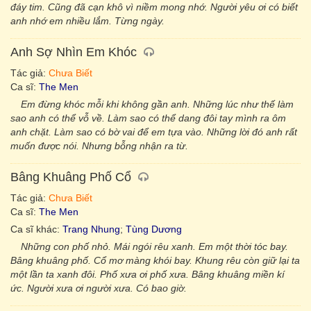
đáy tim. Cũng đã cạn khô vì niềm mong nhớ. Người yêu ơi có biết
anh nhớ em nhiều lắm. Từng ngày.
Anh Sợ Nhìn Em Khóc
Tác giả:
Chưa Biết
Ca sĩ:
The Men
Em đừng khóc mỗi khi không gần anh. Những lúc như thế làm
sao anh có thể vỗ về. Làm sao có thể dang đôi tay mình ra ôm
anh chặt. Làm sao có bờ vai để em tựa vào. Những lời đó anh rất
muốn được nói. Nhưng bỗng nhận ra từ.
Bâng Khuâng Phố Cổ
Tác giả:
Chưa Biết
Ca sĩ:
The Men
Ca sĩ khác:
Trang Nhung
;
Tùng Dương
Những con phố nhỏ. Mái ngói rêu xanh. Em một thời tóc bay.
Bâng khuâng phố. Cổ mơ màng khói bay. Khung rêu còn giữ lại ta
một lần ta xanh đôi. Phố xưa ơi phố xưa. Bâng khuâng miền kí
ức. Người xưa ơi người xưa. Có bao giờ.