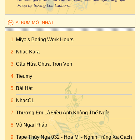
Pháp tại trường Les Lauriers...
ALBUM MỚI NHẤT
Miya's Boring Work Hours
Nhac Kara
Câu Hứa Chưa Trọn Vẹn
Tieumy
Bài Hát
NhạcCL
Thương Em Là Điều Anh Không Thể Ngờ
Vô Ngại Pháp
Tape Thúy Nga 032 - Họa Mi - Nghìn Trùng Xa Cách