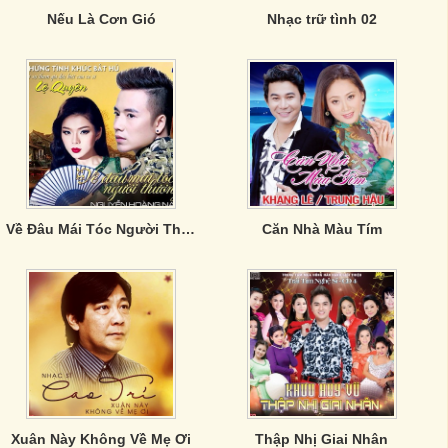
Nếu Là Cơn Gió
Nhạc trữ tình 02
Về Đâu Mái Tóc Người Thương- Lệ Quyên & Nguyễn Hoàng Nam
Căn Nhà Màu Tím
Xuân Này Không Về Mẹ Ơi
Thập Nhị Giai Nhân