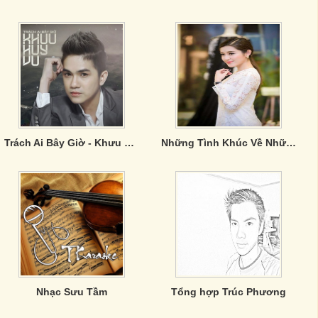
Trách Ai Bây Giờ - Khưu Huy Vũ
Những Tình Khúc Về Những Loài Hoa
Nhạc Sưu Tầm
Tổng hợp Trúc Phương