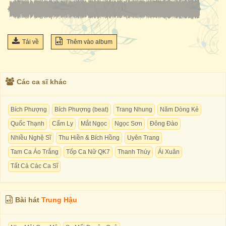
Tải về
Thêm vào album
Các ca sĩ khác
Bích Phượng
Bích Phượng (beat)
Trang Nhung
Năm Dòng Kẻ
Quốc Thạnh
Cẩm Ly
Mắt Ngọc
Ngọc Sơn
Đông Đào
Nhiều Nghệ Sĩ
Thu Hiền & Bích Hồng
Uyên Trang
Tam Ca Áo Trắng
Tốp Ca Nữ QK7
Thanh Thúy
Ái Xuân
Tất Cả Các Ca Sĩ
Bài hát
Trung Hậu