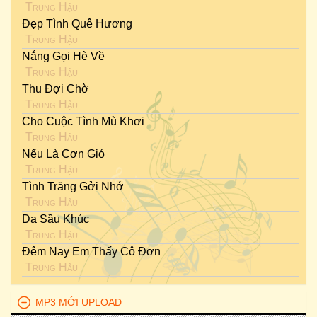
Trung Hậu
Đẹp Tình Quê Hương
Trung Hậu
Nắng Gọi Hè Về
Trung Hậu
Thu Đợi Chờ
Trung Hậu
Cho Cuộc Tình Mù Khơi
Trung Hậu
Nếu Là Cơn Gió
Trung Hậu
Tình Trăng Gởi Nhớ
Trung Hậu
Dạ Sầu Khúc
Trung Hậu
Đêm Nay Em Thấy Cô Đơn
Trung Hậu
MP3 MỚI UPLOAD