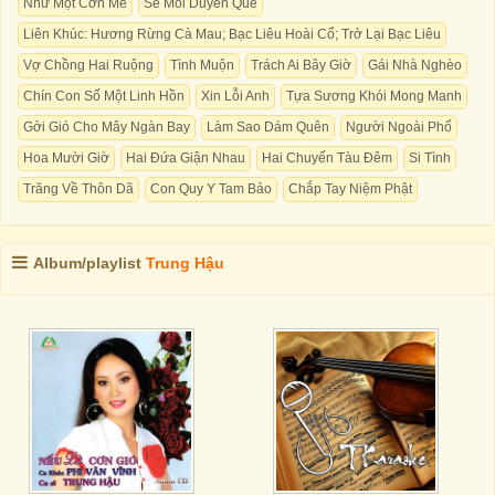
Như Một Cơn Mê
Se Mối Duyên Quê
Liên Khúc: Hương Rừng Cà Mau; Bạc Liêu Hoài Cổ; Trở Lại Bạc Liêu
Vợ Chồng Hai Ruộng
Tình Muộn
Trách Ai Bây Giờ
Gái Nhà Nghèo
Chín Con Số Một Linh Hồn
Xin Lỗi Anh
Tựa Sương Khói Mong Manh
Gởi Gió Cho Mây Ngàn Bay
Làm Sao Dám Quên
Người Ngoài Phố
Hoa Mười Giờ
Hai Đứa Giận Nhau
Hai Chuyến Tàu Đêm
Si Tình
Trăng Về Thôn Dã
Con Quy Y Tam Bảo
Chắp Tay Niệm Phật
Album/playlist
Trung Hậu