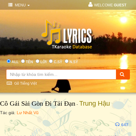
MENU
WELCOME
GUEST
ALL
TÊN
LỜI
C.SỸ
N.SỸ
Gõ Tiếng Việt
Cô Gái Sài Gòn Đi Tải Đạn
Trung Hậu
-
Tác giả:
Lư Nhất Vũ
647