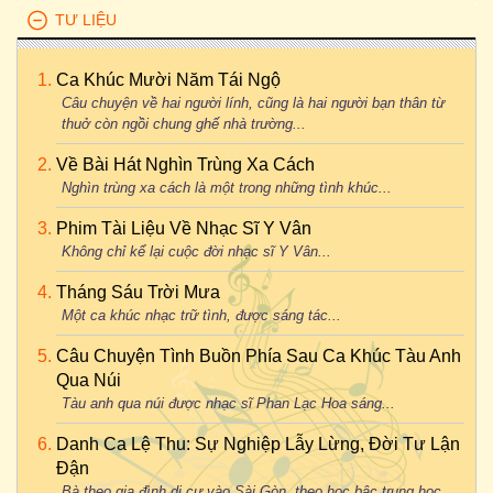
TƯ LIỆU
Ca Khúc Mười Năm Tái Ngộ
Câu chuyện về hai người lính, cũng là hai người bạn thân từ
thuở còn ngồi chung ghế nhà trường...
Về Bài Hát Nghìn Trùng Xa Cách
Nghìn trùng xa cách là một trong những tình khúc...
Phim Tài Liệu Về Nhạc Sĩ Y Vân
Không chỉ kể lại cuộc đời nhạc sĩ Y Vân...
Tháng Sáu Trời Mưa
Một ca khúc nhạc trữ tình, được sáng tác...
Câu Chuyện Tình Buồn Phía Sau Ca Khúc Tàu Anh
Qua Núi
Tàu anh qua núi được nhạc sĩ Phan Lạc Hoa sáng...
Danh Ca Lệ Thu: Sự Nghiệp Lẫy Lừng, Đời Tư Lận
Đận
Bà theo gia đình di cư vào Sài Gòn, theo học bậc trung học