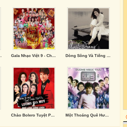
 Phan Đinh Tùng
Gala Nhạc Việt 9 - Chúc Tết Mọi Nhà
Dòng Sông Và Tiếng Hát
Chào Bolero Tuyệt Phẩm Tình Ca
Một Thoáng Quê Hương 3 - CD1