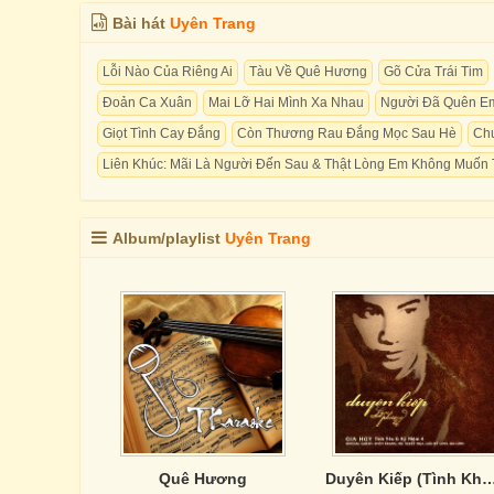
Bài hát
Uyên Trang
Lỗi Nào Của Riêng Ai
Tàu Về Quê Hương
Gõ Cửa Trái Tim
Đoản Ca Xuân
Mai Lỡ Hai Mình Xa Nhau
Người Đã Quên E
Giọt Tình Cay Đắng
Còn Thương Rau Đắng Mọc Sau Hè
Chu
Liên Khúc: Mãi Là Người Đến Sau & Thật Lòng Em Không Muốn
Album/playlist
Uyên Trang
Quê Hương
Duyên Kiếp (Tình Khúc Lam P