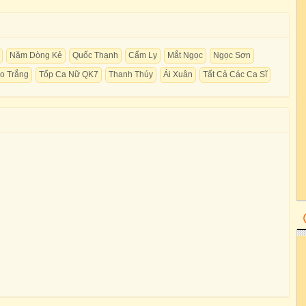
Năm Dòng Kẻ
Quốc Thạnh
Cẩm Ly
Mắt Ngọc
Ngọc Sơn
o Trắng
Tốp Ca Nữ QK7
Thanh Thúy
Ái Xuân
Tất Cả Các Ca Sĩ