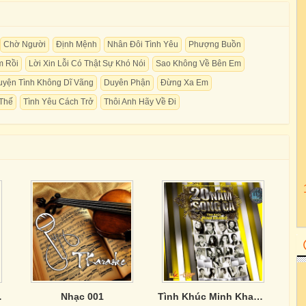
Chờ Người
Định Mệnh
Nhân Đôi Tình Yêu
Phượng Buồn
m Rồi
Lời Xin Lỗi Có Thật Sự Khó Nói
Sao Không Về Bên Em
yện Tình Không Dĩ Vãng
Duyên Phận
Đừng Xa Em
 Thế
Tình Yêu Cách Trở
Thôi Anh Hãy Về Đi
hương 2)
Nhạc 001
Tình Khúc Minh Khang - 20 Năm Song Ca