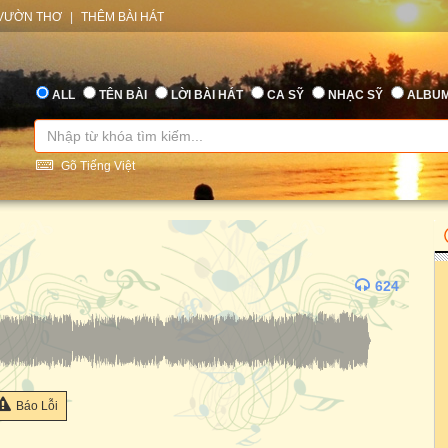
VƯỜN THƠ
|
THÊM BÀI HÁT
ALL
TÊN BÀI
LỜI BÀI HÁT
CA SỸ
NHẠC SỸ
ALBU
Gõ Tiếng Việt
624
Báo Lỗi