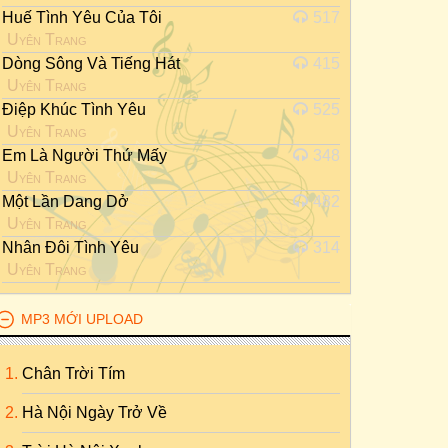
Huế Tình Yêu Của Tôi
517
Uyên Trang
Dòng Sông Và Tiếng Hát
415
Uyên Trang
Điệp Khúc Tình Yêu
525
Uyên Trang
Em Là Người Thứ Mấy
348
Uyên Trang
Một Lần Dang Dở
482
Uyên Trang
Nhân Đôi Tình Yêu
314
Uyên Trang
MP3 MỚI UPLOAD
Chân Trời Tím
Hà Nội Ngày Trở Về