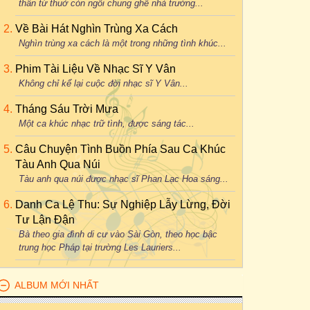
thân từ thuở còn ngồi chung ghế nhà trường...
Về Bài Hát Nghìn Trùng Xa Cách
Nghìn trùng xa cách là một trong những tình khúc...
Phim Tài Liệu Về Nhạc Sĩ Y Vân
Không chỉ kể lại cuộc đời nhạc sĩ Y Vân...
Tháng Sáu Trời Mưa
Một ca khúc nhạc trữ tình, được sáng tác...
Câu Chuyện Tình Buồn Phía Sau Ca Khúc
Tàu Anh Qua Núi
Tàu anh qua núi được nhạc sĩ Phan Lạc Hoa sáng...
Danh Ca Lệ Thu: Sự Nghiệp Lẫy Lừng, Đời
Tư Lận Đận
Bà theo gia đình di cư vào Sài Gòn, theo học bậc
trung học Pháp tại trường Les Lauriers...
ALBUM MỚI NHẤT