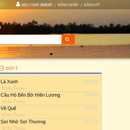
WELCOME
GUEST
|
ĐĂNG NHẬP
|
ĐĂNG KÝ
M
GỢI Ý
Lá Xanh
892
Uyên Trang
Câu Hò Bên Bờ Hiền Lương
544
Uyên Trang
Về Quê
571
Uyên Trang
Sợi Nhớ Sợi Thương
578
Uyên Trang