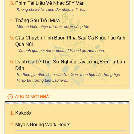
Phim Tài Liệu Về Nhạc Sĩ Y Vân
Không chỉ kể lại cuộc đời nhạc sĩ Y Vân...
Tháng Sáu Trời Mưa
Một ca khúc nhạc trữ tình, được sáng tác...
Câu Chuyện Tình Buồn Phía Sau Ca Khúc Tàu Anh
Qua Núi
Tàu anh qua núi được nhạc sĩ Phan Lạc Hoa sáng...
Danh Ca Lệ Thu: Sự Nghiệp Lẫy Lừng, Đời Tư Lận
Đận
Bà theo gia đình di cư vào Sài Gòn, theo học bậc trung học
Pháp tại trường Les Lauriers...
ALBUM MỚI NHẤT
Kake8x
Miya's Boring Work Hours