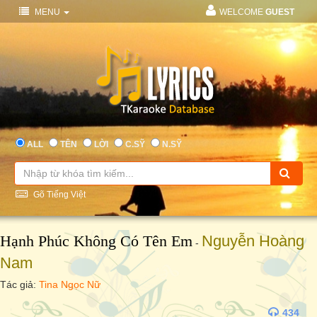
MENU
WELCOME
GUEST
ALL
TÊN
LỜI
C.SỸ
N.SỸ
Gõ Tiếng Việt
Hạnh Phúc Không Có Tên Em
Nguyễn Hoàng
-
Nam
Tác giả:
Tina Ngọc Nữ
434