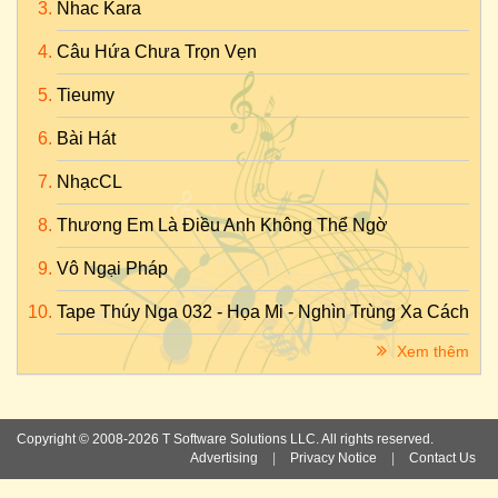
Nhac Kara
Câu Hứa Chưa Trọn Vẹn
Tieumy
Bài Hát
NhạcCL
Thương Em Là Điều Anh Không Thể Ngờ
Vô Ngại Pháp
Tape Thúy Nga 032 - Họa Mi - Nghìn Trùng Xa Cách
Xem thêm
Copyright © 2008-2026 T Software Solutions LLC. All rights reserved.
Advertising
|
Privacy Notice
|
Contact Us