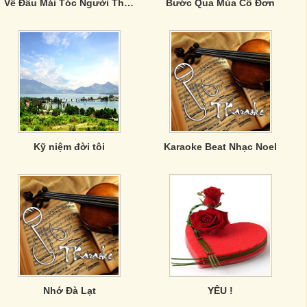
Về Đâu Mái Tóc Người Thương- Lệ Quyên & Nguyễn Hoàng Nam
Bước Qua Mùa Cô Đơn
Kỹ niệm đời tôi
Karaoke Beat Nhạc Noel
Nhớ Đà Lạt
YÊU !