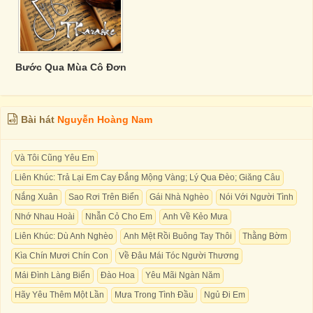
Bước Qua Mùa Cô Đơn
Bài hát
Nguyễn Hoàng Nam
Và Tôi Cũng Yêu Em
Liên Khúc: Trả Lại Em Cay Đắng Mộng Vàng; Lý Qua Đèo; Giăng Câu
Nắng Xuân
Sao Rơi Trên Biển
Gái Nhà Nghèo
Nói Với Người Tình
Nhớ Nhau Hoài
Nhẫn Cỏ Cho Em
Anh Về Kẻo Mưa
Liên Khúc: Dù Anh Nghèo
Anh Mệt Rồi Buông Tay Thôi
Thằng Bờm
Kìa Chín Mươi Chín Con
Về Đâu Mái Tóc Người Thương
Mái Đình Làng Biển
Đào Hoa
Yêu Mãi Ngàn Năm
Hãy Yêu Thêm Một Lần
Mưa Trong Tình Đầu
Ngủ Đi Em