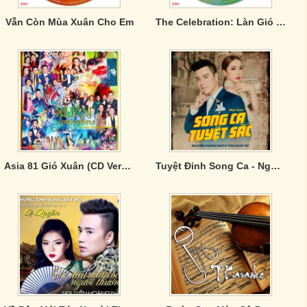
Vẫn Còn Mùa Xuân Cho Em
The Celebration: Làn Gió Mới (CD02)
Asia 81 Gió Xuân (CD Version - CD1)
Tuyệt Đỉnh Song Ca - Nguyễn Hoàng Nam, Tina Ngọc Nữ