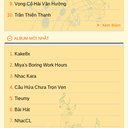
Vọng Cổ Hài Văn Hường
Trần Thiện Thanh
Xem thêm
ALBUM MỚI NHẤT
Kake8x
Miya's Boring Work Hours
Nhac Kara
Câu Hứa Chưa Trọn Vẹn
Tieumy
Bài Hát
NhạcCL