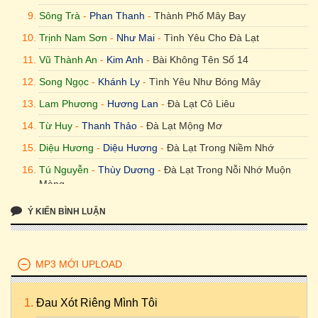
Sông Trà
-
Phan Thanh
-
Thành Phố Mây Bay
Lê Tú & Lê Anh Đông - Nguyễn Hoàng Nam - Tin
Trịnh Nam Sơn
-
Như Mai
-
Tình Yêu Cho Đà Lạt
Vũ Thành An
-
Kim Anh
-
Bài Không Tên Số 14
Song Ngọc
-
Khánh Ly
-
Tình Yêu Như Bóng Mây
Lam Phương
-
Hương Lan
-
Đà Lạt Cô Liêu
Từ Huy
-
Thanh Thảo
-
Đà Lạt Mộng Mơ
Diệu Hương
-
Diệu Hương
-
Đà Lạt Trong Niềm Nhớ
Tú Nguyễn
-
Thùy Dương
-
Đà Lạt Trong Nỗi Nhớ Muộn
Màng
Trần Quan Long
-
Tuấn Ngọc
-
Đêm Giã Từ Đà Lạt
Ý KIẾN BÌNH LUẬN
Viễn Châu (tân cổ)
&
Hoàng Nguyên
-
Tấn Tài
-
Ai Lên Xứ
Hoa Đào (Tân Cổ Giao Duyên)
MP3 MỚI UPLOAD
Lê Tú
&
Lê Anh Đông
-
Nguyễn Hoàng Nam
-
Tin
Đau Xót Riêng Mình Tôi