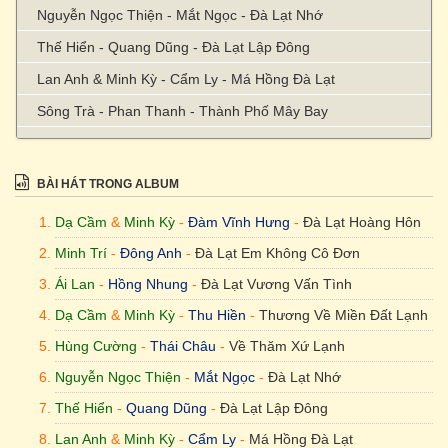
Nguyễn Ngọc Thiện - Mắt Ngọc - Đà Lạt Nhớ
Thế Hiển - Quang Dũng - Đà Lạt Lập Đông
Lan Anh & Minh Kỳ - Cẩm Ly - Má Hồng Đà Lạt
Sông Trà - Phan Thanh - Thành Phố Mây Bay
Trịnh Nam Sơn - Như Mai - Tình Yêu Cho Đà Lạt
Vũ Thành An - Kim Anh - Bài Không Tên Số 14
BÀI HÁT TRONG ALBUM
Song Ngọc - Khánh Ly - Tình Yêu Như Bóng Mây
Dạ Cầm
&
Minh Kỳ
-
Đàm Vĩnh Hưng
-
Đà Lạt Hoàng Hôn
Lam Phương - Hương Lan - Đà Lạt Cô Liêu
Minh Trí
-
Đông Anh
-
Đà Lạt Em Không Cô Đơn
Từ Huy - Thanh Thảo - Đà Lạt Mộng Mơ
Ái Lan
-
Hồng Nhung
-
Đà Lạt Vương Vấn Tình
Diệu Hương - Diệu Hương - Đà Lạt Trong Niềm Nhớ
Dạ Cầm
&
Minh Kỳ
-
Thu Hiền
-
Thương Về Miền Đất Lạnh
Tú Nguyễn - Thùy Dương - Đà Lạt Trong Nỗi Nhớ Muộn
Hùng Cường
-
Thái Châu
-
Về Thăm Xứ Lạnh
Màng
Nguyễn Ngọc Thiện
-
Mắt Ngọc
-
Đà Lạt Nhớ
Trần Quan Long - Tuấn Ngọc - Đêm Giã Từ Đà Lạt
Thế Hiển
-
Quang Dũng
-
Đà Lạt Lập Đông
Viễn Châu (tân cổ) & Hoàng Nguyên - Tấn Tài - Ai Lên Xứ
Lan Anh
&
Minh Kỳ
-
Cẩm Ly
-
Má Hồng Đà Lạt
Hoa Đào (Tân Cổ Giao Duyên)