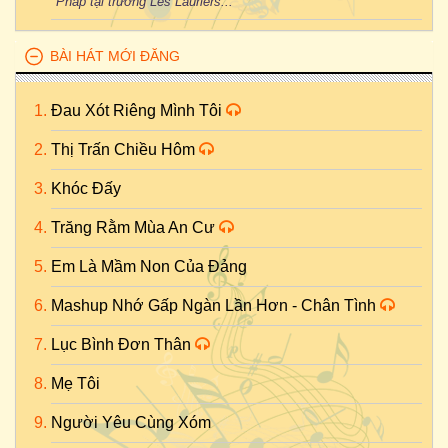
Pháp tại trường Les Lauriers...
BÀI HÁT MỚI ĐĂNG
Đau Xót Riêng Mình Tôi
Thị Trấn Chiều Hôm
Khóc Đấy
Trăng Rằm Mùa An Cư
Em Là Mầm Non Của Đảng
Mashup Nhớ Gấp Ngàn Lần Hơn - Chân Tình
Lục Bình Đơn Thân
Mẹ Tôi
Người Yêu Cùng Xóm