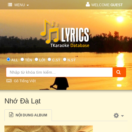
MENU
WELCOME
GUEST
ALL
TÊN
LỜI
C.SỸ
N.SỸ
Gõ Tiếng Việt
Nhớ Đà Lạt
NỘI DUNG ALBUM