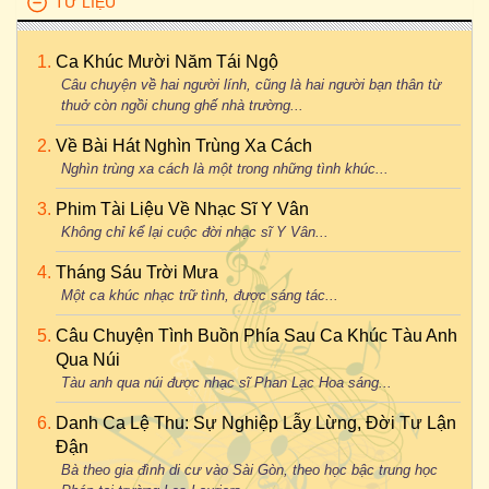
TƯ LIỆU
Ca Khúc Mười Năm Tái Ngộ
Câu chuyện về hai người lính, cũng là hai người bạn thân từ
thuở còn ngồi chung ghế nhà trường...
Về Bài Hát Nghìn Trùng Xa Cách
Nghìn trùng xa cách là một trong những tình khúc...
Phim Tài Liệu Về Nhạc Sĩ Y Vân
Không chỉ kể lại cuộc đời nhạc sĩ Y Vân...
Tháng Sáu Trời Mưa
Một ca khúc nhạc trữ tình, được sáng tác...
Câu Chuyện Tình Buồn Phía Sau Ca Khúc Tàu Anh
Qua Núi
Tàu anh qua núi được nhạc sĩ Phan Lạc Hoa sáng...
Danh Ca Lệ Thu: Sự Nghiệp Lẫy Lừng, Đời Tư Lận
Đận
Bà theo gia đình di cư vào Sài Gòn, theo học bậc trung học