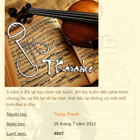
5 năm ở Đà lạt tuy cảnh vật buồn, đôi lúc buồn đến phát khóc,
nhưng lúc xa Đà lạt tôi lại nhớ, thật tiếc lại không có một mối
tình đẹp ở đây
Người tạo:
Trung Thạch
Ngày tạo:
25 tháng 7 năm 2012
Lượt xem:
4907