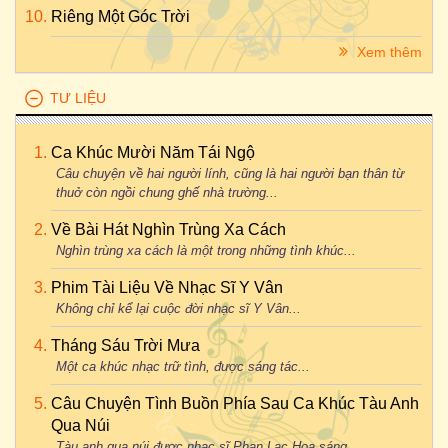
Riêng Một Góc Trời
Xem thêm
TƯ LIỆU
Ca Khúc Mười Năm Tái Ngộ
Câu chuyện về hai người lính, cũng là hai người bạn thân từ
thuở còn ngồi chung ghế nhà trường...
Về Bài Hát Nghìn Trùng Xa Cách
Nghìn trùng xa cách là một trong những tình khúc...
Phim Tài Liệu Về Nhạc Sĩ Y Vân
Không chỉ kể lại cuộc đời nhạc sĩ Y Vân...
Tháng Sáu Trời Mưa
Một ca khúc nhạc trữ tình, được sáng tác...
Câu Chuyện Tình Buồn Phía Sau Ca Khúc Tàu Anh
Qua Núi
Tàu anh qua núi được nhạc sĩ Phan Lạc Hoa sáng...