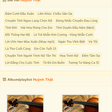
Bài hát
Huỳnh Thật
Đám Cưới Đầu Xuân
Liên Khúc: Chiều Sân Ga
Chuyện Tình Ngưu Lang Chức Nữ
Đừng Nhắc Chuyện Đau Lòng
Tình Đời
Hái Hoa Rừng Cho Em
Tình Duyên Đầu Năm (Mp3)
Đồi Thông Hai Mộ
Lk Trả Nhẫn Kim Cương - Vòng Nhẫn Cưới
Lời Ước Hẹn Mùa Xuân (Nhạc mp3)
Ngàn Thu Vĩnh Biệt
Vợ Tôi
Lá Thư Cuối Cùng
Em Còn Tuổi 15
Chuyện Tình Người Trinh Nữ Tên Thi
Hoa Trinh Nữ
Đêm Tâm Sự
Lời Đắng Cho Cuộc Tình
Từ Đó Em Buồn
Tương Tư Nàng Ca Sĩ
Album/playlist
Huỳnh Thật