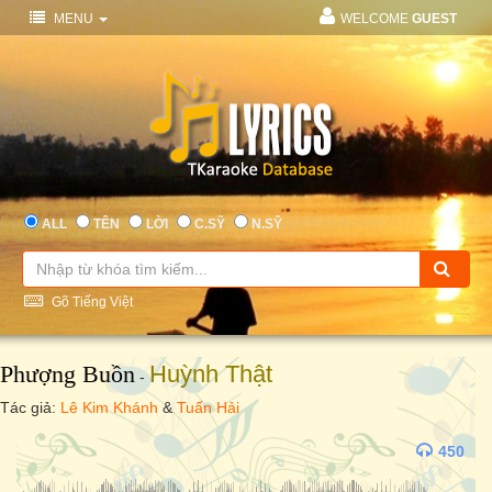
MENU
WELCOME
GUEST
ALL
TÊN
LỜI
C.SỸ
N.SỸ
Gõ Tiếng Việt
Phượng Buồn
Huỳnh Thật
-
Tác giả:
Lê Kim Khánh
&
Tuấn Hải
450