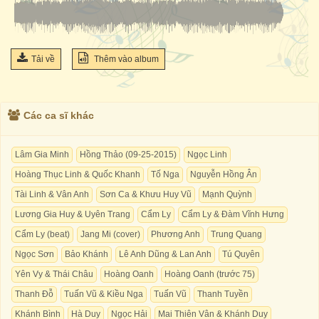
Tải về
Thêm vào album
Các ca sĩ khác
Lâm Gia Minh
Hồng Thảo (09-25-2015)
Ngọc Linh
Hoàng Thục Linh & Quốc Khanh
Tố Nga
Nguyễn Hồng Ân
Tài Linh & Vân Anh
Sơn Ca & Khưu Huy Vũ
Mạnh Quỳnh
Lương Gia Huy & Uyên Trang
Cẩm Ly
Cẩm Ly & Đàm Vĩnh Hưng
Cẩm Ly (beat)
Jang Mi (cover)
Phương Anh
Trung Quang
Ngọc Sơn
Bảo Khánh
Lê Anh Dũng & Lan Anh
Tú Quyên
Yên Vy & Thái Châu
Hoàng Oanh
Hoàng Oanh (trước 75)
Thanh Đỗ
Tuấn Vũ & Kiều Nga
Tuấn Vũ
Thanh Tuyền
Khánh Bình
Hà Duy
Ngọc Hải
Mai Thiên Vân & Khánh Duy