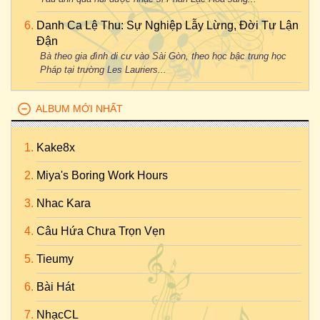
Danh Ca Lệ Thu: Sự Nghiệp Lẫy Lừng, Đời Tư Lận
Đận
Bà theo gia đình di cư vào Sài Gòn, theo học bậc trung học
Pháp tại trường Les Lauriers...
ALBUM MỚI NHẤT
Kake8x
Miya's Boring Work Hours
Nhac Kara
Câu Hứa Chưa Trọn Vẹn
Tieumy
Bài Hát
NhạcCL