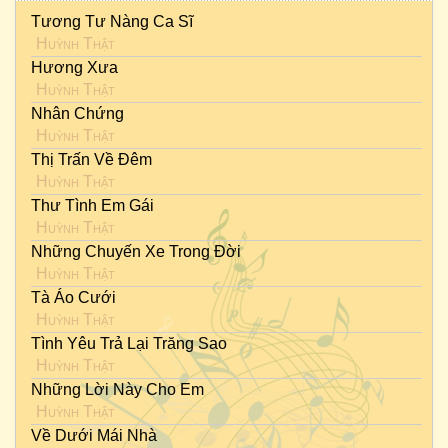
Tương Tư Nàng Ca Sĩ
Huỳnh Thật
Hương Xưa
Huỳnh Thật
Nhân Chứng
Huỳnh Thật
Thị Trấn Về Đêm
Huỳnh Thật
Thư Tình Em Gái
Huỳnh Thật
Những Chuyến Xe Trong Đời
Huỳnh Thật
Tà Áo Cưới
Huỳnh Thật
Tình Yêu Trả Lại Trăng Sao
Huỳnh Thật
Những Lời Này Cho Em
Huỳnh Thật
Về Dưới Mái Nhà