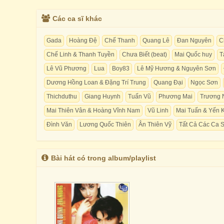
Các ca sĩ khác
Gada
Hoàng Đệ
Chế Thanh
Quang Lê
Đan Nguyên
C
Chế Linh & Thanh Tuyền
Chưa Biết (beat)
Mai Quốc huy
T
Lê Vũ Phương
Lua
Boy83
Lê Mỹ Hương & Nguyên Sơn
Dương Hồng Loan & Đặng Trí Trung
Quang Đại
Ngọc Sơn
Thichduthu
Giang Huynh
Tuấn Vũ
Phương Mai
Trương 
Mai Thiên Vân & Hoàng Vĩnh Nam
Vũ Linh
Mai Tuấn & Yến 
Đình Văn
Lương Quốc Thiên
Ân Thiên Vỹ
Tất Cả Các Ca S
Bài hát có trong album/playlist