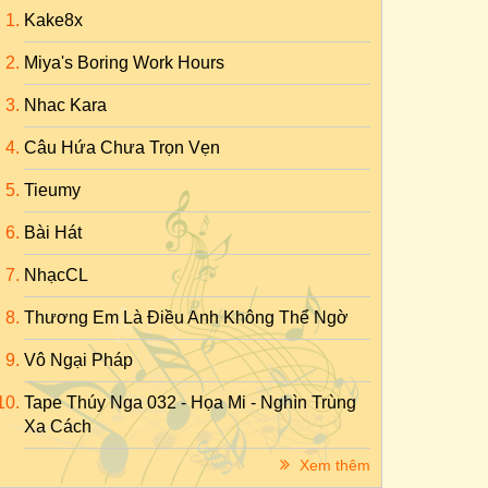
Kake8x
Miya's Boring Work Hours
Nhac Kara
Câu Hứa Chưa Trọn Vẹn
Tieumy
Bài Hát
NhạcCL
Thương Em Là Điều Anh Không Thể Ngờ
Vô Ngại Pháp
Tape Thúy Nga 032 - Họa Mi - Nghìn Trùng
Xa Cách
Xem thêm