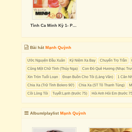
Tình Ca Minh Kỳ 1- Phi Nhung, Mạnh Quỳnh
Bài hát
Mạnh Quỳnh
Ước Nguyện Đầu Xuân
Kỷ Niệm Xa Bay
Chuyến Trọ Trần
Cũng Một Chữ Tình (Thúy Nga)
Con Đò Quê Hương (Nhạc Trướ
Xin Tròn Tuổi Loạn
Đoạn Buồn Cho Tôi (Làng Văn)
1 Căn N
Chia Xa (Trữ Tình Bolero 90')
Chia Xa (ST Tô Thanh Tùng)
M
Cõi Lòng Tôi
Tuyết Lạnh (trước 75)
Hỏi Anh Hỏi Em (trước 7
Album/playlist
Mạnh Quỳnh