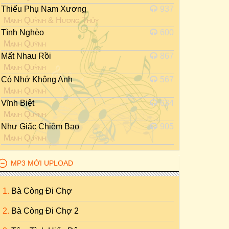
Thiếu Phụ Nam Xương
937
Mạnh Quỳnh
&
Hương Thủy
Tình Nghèo
600
Mạnh Quỳnh
Mất Nhau Rồi
867
Mạnh Quỳnh
Có Nhớ Không Anh
567
Mạnh Quỳnh
Vĩnh Biệt
634
Mạnh Quỳnh
Như Giấc Chiêm Bao
905
Mạnh Quỳnh
MP3 MỚI UPLOAD
Bà Còng Đi Chợ
Bà Còng Đi Chợ 2