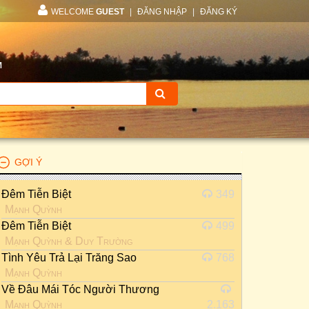
WELCOME
GUEST
|
ĐĂNG NHẬP
|
ĐĂNG KÝ
M
GỢI Ý
Đêm Tiễn Biệt
349
Mạnh Quỳnh
Đêm Tiễn Biệt
499
Mạnh Quỳnh
&
Duy Trường
Tình Yêu Trả Lại Trăng Sao
768
Mạnh Quỳnh
Về Đâu Mái Tóc Người Thương
Mạnh Quỳnh
2.163