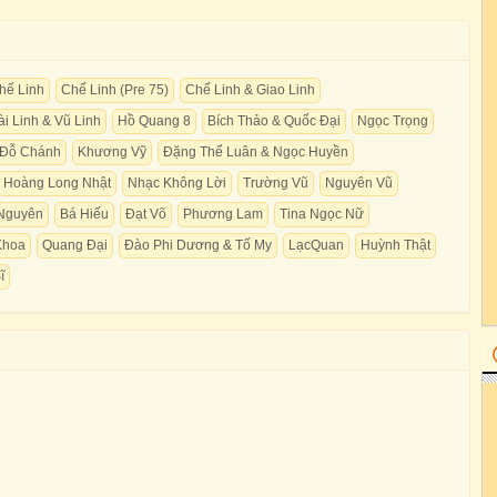
hế Linh
Chế Linh (Pre 75)
Chế Linh & Giao Linh
ài Linh & Vũ Linh
Hồ Quang 8
Bích Thảo & Quốc Đại
Ngọc Trọng
Đỗ Chánh
Khương Vỹ
Đặng Thế Luân & Ngọc Huyền
Hoàng Long Nhật
Nhạc Không Lời
Trường Vũ
Nguyên Vũ
Nguyên
Bá Hiếu
Đạt Võ
Phương Lam
Tina Ngọc Nữ
Khoa
Quang Đại
Đào Phi Dương & Tố My
LạcQuan
Huỳnh Thật
ĩ