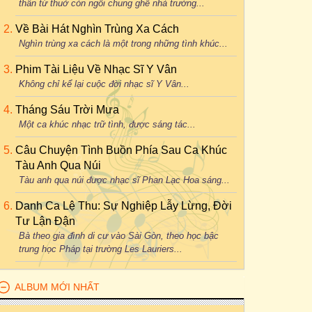
thân từ thuở còn ngồi chung ghế nhà trường...
Về Bài Hát Nghìn Trùng Xa Cách
Nghìn trùng xa cách là một trong những tình khúc...
Phim Tài Liệu Về Nhạc Sĩ Y Vân
Không chỉ kể lại cuộc đời nhạc sĩ Y Vân...
Tháng Sáu Trời Mưa
Một ca khúc nhạc trữ tình, được sáng tác...
Câu Chuyện Tình Buồn Phía Sau Ca Khúc
Tàu Anh Qua Núi
Tàu anh qua núi được nhạc sĩ Phan Lạc Hoa sáng...
Danh Ca Lệ Thu: Sự Nghiệp Lẫy Lừng, Đời
Tư Lận Đận
Bà theo gia đình di cư vào Sài Gòn, theo học bậc
trung học Pháp tại trường Les Lauriers...
ALBUM MỚI NHẤT