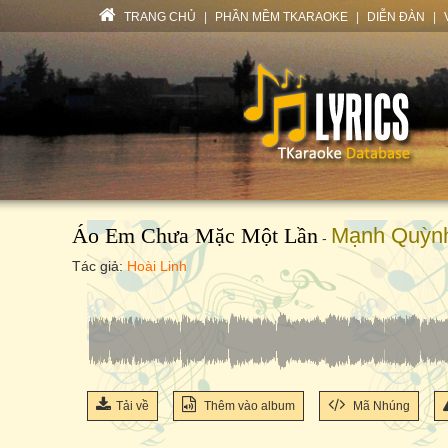
TRANG CHỦ
|
PHẦN MỀM TKARAOKE
|
DIỄN ĐÀN
|
Áo Em Chưa Mặc Một Lần
Mạnh Quỳn
-
Tác giả:
Hoài Linh
Tải về
Thêm vào album
Mã Nhúng