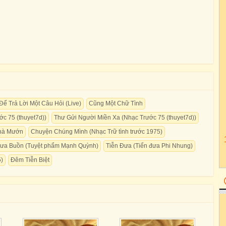
Để Trả Lời Một Câu Hỏi (Live)
Cũng Một Chữ Tình
c 75 (thuyet7d))
Thư Gửi Người Miền Xa (Nhạc Trước 75 (thuyet7d))
hà Mướn
Chuyện Chúng Mình (Nhạc Trữ tình trước 1975)
ưa Buồn (Tuyệt phẩm Mạnh Quỳnh)
Tiễn Đưa (Tiển đưa Phi Nhung)
5)
Đêm Tiễn Biệt