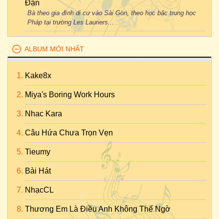
Đận
Bà theo gia đình di cư vào Sài Gòn, theo học bậc trung học
Pháp tại trường Les Lauriers...
ALBUM MỚI NHẤT
Kake8x
Miya's Boring Work Hours
Nhac Kara
Câu Hứa Chưa Trọn Vẹn
Tieumy
Bài Hát
NhạcCL
Thương Em Là Điều Anh Không Thể Ngờ