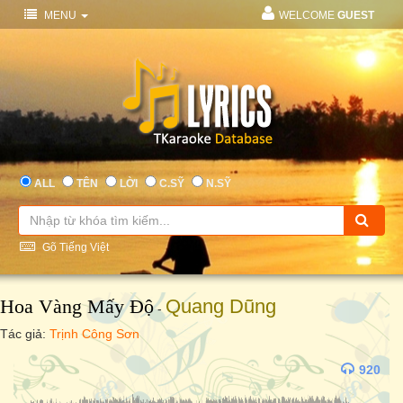
MENU
WELCOME
GUEST
ALL
TÊN
LỜI
C.SỸ
N.SỸ
Gõ Tiếng Việt
Hoa Vàng Mấy Độ
Quang Dũng
-
Tác giả:
Trịnh Công Sơn
920