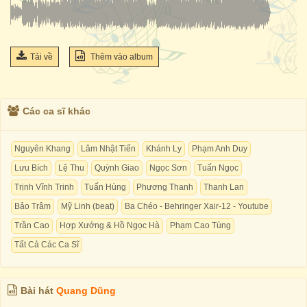
Tải về
Thêm vào album
Các ca sĩ khác
Nguyên Khang
Lâm Nhật Tiến
Khánh Ly
Phạm Anh Duy
Lưu Bích
Lệ Thu
Quỳnh Giao
Ngọc Sơn
Tuấn Ngọc
Trịnh Vĩnh Trinh
Tuấn Hùng
Phương Thanh
Thanh Lan
Bảo Trâm
Mỹ Linh (beat)
Ba Chéo - Behringer Xair-12 - Youtube
Trần Cao
Hợp Xướng & Hồ Ngọc Hà
Phạm Cao Tùng
Tất Cả Các Ca Sĩ
Bài hát
Quang Dũng