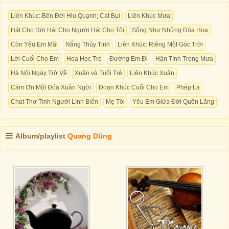
Liên Khúc: Bên Đời Hiu Quạnh; Cát Bụi
Liên Khúc Mưa
Hát Cho Đời Hát Cho Người Hát Cho Tôi
Sống Như Những Đóa Hoa
Còn Yêu Em Mãi
Nắng Thủy Tinh
Liên Khúc: Riêng Một Góc Trời
Lời Cuối Cho Em
Hoa Học Trò
Đường Em Đi
Hận Tình Trong Mưa
Hà Nội Ngày Trở Về
Xuân và Tuổi Trẻ
Liên Khúc Xuân
Cám Ơn Một Đóa Xuân Ngời
Đoạn Khúc Cuối Cho Em
Phép Lạ
Chút Thơ Tình Người Lính Biển
Mẹ Tôi
Yêu Em Giữa Đời Quên Lãng
Album/playlist
Quang Dũng