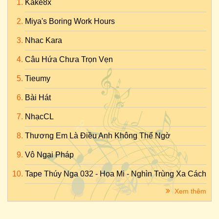
Kake8x
Miya's Boring Work Hours
Nhac Kara
Câu Hứa Chưa Trọn Vẹn
Tieumy
Bài Hát
NhạcCL
Thương Em Là Điều Anh Không Thể Ngờ
Vô Ngại Pháp
Tape Thúy Nga 032 - Họa Mi - Nghìn Trùng Xa Cách
Xem thêm