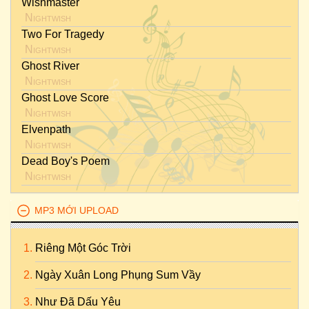
Wishmaster
Nightwish
Two For Tragedy
Nightwish
Ghost River
Nightwish
Ghost Love Score
Nightwish
Elvenpath
Nightwish
Dead Boy's Poem
Nightwish
MP3 MỚI UPLOAD
Riêng Một Góc Trời
Ngày Xuân Long Phụng Sum Vầy
Như Đã Dấu Yêu