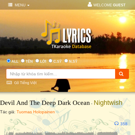
MENU
WELCOME
GUEST
ALL
TÊN
LỜI
C.SỸ
N.SỸ
Gõ Tiếng Việt
Devil And The Deep Dark Ocean
Nightwish
-
Tác giả:
Tuomas Holopainen
358