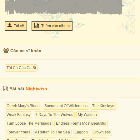
Tải về
Thêm vào album
Các ca sĩ khác
Tất Cả Các Ca Sĩ
Bài hát
Nightwish
Creek Mary's Blood
Sacrament Of Wilderness
The Kinslayer
Weak Fantasy
7 Days To The Wolves
My Walden
Turn Loose The Mermaids
Endless Forms Most Beautiful
Forever Yours
A Return To The Sea
Lagoon
Crownless