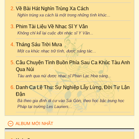
Về Bài Hát Nghìn Trùng Xa Cách
Nghìn trùng xa cách là một trong những tình khúc...
Phim Tài Liệu Về Nhạc Sĩ Y Vân
Không chỉ kể lại cuộc đời nhạc sĩ Y Vân...
Tháng Sáu Trời Mưa
Một ca khúc nhạc trữ tình, được sáng tác...
Câu Chuyện Tình Buồn Phía Sau Ca Khúc Tàu Anh
Qua Núi
Tàu anh qua núi được nhạc sĩ Phan Lạc Hoa sáng...
Danh Ca Lệ Thu: Sự Nghiệp Lẫy Lừng, Đời Tư Lận
Đận
Bà theo gia đình di cư vào Sài Gòn, theo học bậc trung học
Pháp tại trường Les Lauriers...
ALBUM MỚI NHẤT