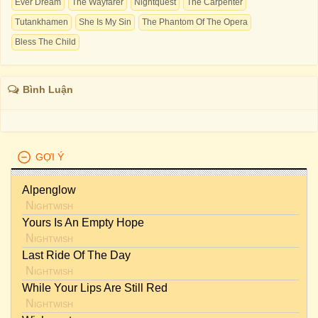
Ever Dream
The Wayfarer
Nightquest
The Carpenter
Tutankhamen
She Is My Sin
The Phantom Of The Opera
Bless The Child
Bình Luận
GỢI Ý
Alpenglow
Nightwish
Yours Is An Empty Hope
Nightwish
Last Ride Of The Day
Nightwish
While Your Lips Are Still Red
Nightwish