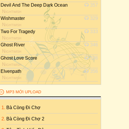
Devil And The Deep Dark Ocean
357
Nightwish
Wishmaster
329
Nightwish
Two For Tragedy
333
Nightwish
Ghost River
346
Nightwish
Ghost Love Score
336
Nightwish
Elvenpath
356
Nightwish
MP3 MỚI UPLOAD
Bà Còng Đi Chợ
Bà Còng Đi Chợ 2