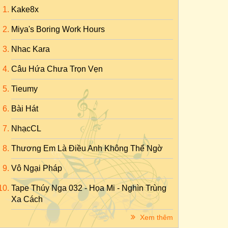
Kake8x
Miya's Boring Work Hours
Nhac Kara
Câu Hứa Chưa Trọn Vẹn
Tieumy
Bài Hát
NhạcCL
Thương Em Là Điều Anh Không Thể Ngờ
Vô Ngại Pháp
Tape Thúy Nga 032 - Họa Mi - Nghìn Trùng
Xa Cách
Xem thêm