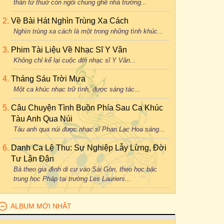
thân từ thuở còn ngồi chung ghế nhà trường...
Về Bài Hát Nghìn Trùng Xa Cách
Nghìn trùng xa cách là một trong những tình khúc...
Phim Tài Liệu Về Nhạc Sĩ Y Vân
Không chỉ kể lại cuộc đời nhạc sĩ Y Vân...
Tháng Sáu Trời Mưa
Một ca khúc nhạc trữ tình, được sáng tác...
Câu Chuyện Tình Buồn Phía Sau Ca Khúc
Tàu Anh Qua Núi
Tàu anh qua núi được nhạc sĩ Phan Lạc Hoa sáng...
Danh Ca Lệ Thu: Sự Nghiệp Lẫy Lừng, Đời
Tư Lận Đận
Bà theo gia đình di cư vào Sài Gòn, theo học bậc
trung học Pháp tại trường Les Lauriers...
ALBUM MỚI NHẤT