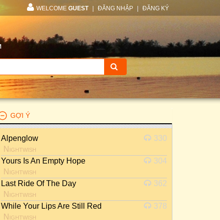
WELCOME
GUEST
|
ĐĂNG NHẬP
|
ĐĂNG KÝ
M
GỢI Ý
Alpenglow
330
Nightwish
Yours Is An Empty Hope
304
Nightwish
Last Ride Of The Day
362
Nightwish
While Your Lips Are Still Red
378
Nightwish