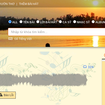
VƯỜN THƠ
|
THÊM BÀI HÁT
ALL
TÊN BÀI
LỜI BÀI HÁT
CA SỸ
NHẠC SỸ
ALBU
Gõ Tiếng Việt
324
Báo Lỗi