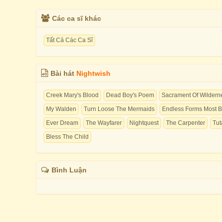
Các ca sĩ khác
Tất Cả Các Ca Sĩ
Bài hát
Nightwish
Creek Mary's Blood
Dead Boy's Poem
Sacrament Of Wildern
My Walden
Turn Loose The Mermaids
Endless Forms Most Be
Ever Dream
The Wayfarer
Nightquest
The Carpenter
Tu
Bless The Child
Bình Luận