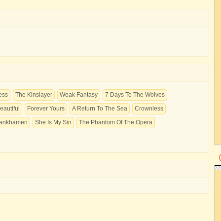
ess
The Kinslayer
Weak Fantasy
7 Days To The Wolves
autiful
Forever Yours
A Return To The Sea
Crownless
tankhamen
She Is My Sin
The Phantom Of The Opera