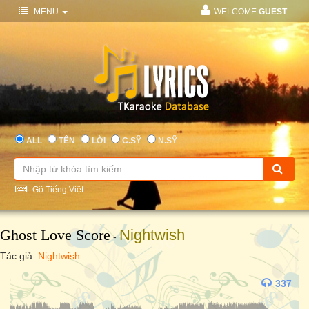
MENU
WELCOME
GUEST
ALL
TÊN
LỜI
C.SỸ
N.SỸ
Gõ Tiếng Việt
Ghost Love Score
Nightwish
-
Tác giả:
Nightwish
337