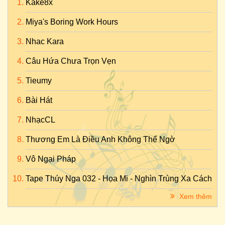
Kake8x
Miya's Boring Work Hours
Nhac Kara
Câu Hứa Chưa Trọn Vẹn
Tieumy
Bài Hát
NhạcCL
Thương Em Là Điều Anh Không Thể Ngờ
Vô Ngại Pháp
Tape Thúy Nga 032 - Họa Mi - Nghìn Trùng Xa Cách
Xem thêm