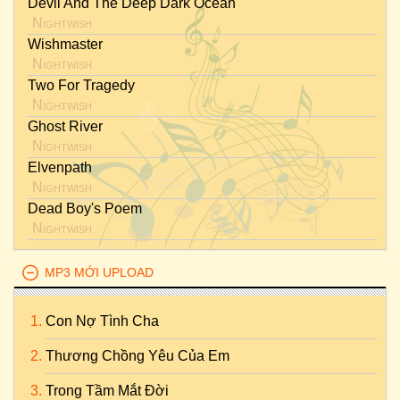
Devil And The Deep Dark Ocean
Nightwish
Wishmaster
Nightwish
Two For Tragedy
Nightwish
Ghost River
Nightwish
Elvenpath
Nightwish
Dead Boy's Poem
Nightwish
MP3 MỚI UPLOAD
Con Nợ Tình Cha
Thương Chồng Yêu Của Em
Trong Tầm Mắt Đời