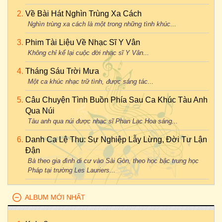
Về Bài Hát Nghìn Trùng Xa Cách
Nghìn trùng xa cách là một trong những tình khúc...
Phim Tài Liệu Về Nhạc Sĩ Y Vân
Không chỉ kể lại cuộc đời nhạc sĩ Y Vân...
Tháng Sáu Trời Mưa
Một ca khúc nhạc trữ tình, được sáng tác...
Câu Chuyện Tình Buồn Phía Sau Ca Khúc Tàu Anh
Qua Núi
Tàu anh qua núi được nhạc sĩ Phan Lạc Hoa sáng...
Danh Ca Lệ Thu: Sự Nghiệp Lẫy Lừng, Đời Tư Lận
Đận
Bà theo gia đình di cư vào Sài Gòn, theo học bậc trung học
Pháp tại trường Les Lauriers...
ALBUM MỚI NHẤT