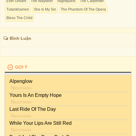
Ever Dream
The Wayfarer
Nightquest
The Carpenter
Tutankhamen
She Is My Sin
The Phantom Of The Opera
Bless The Child
Bình Luận
GỢI Ý
Alpenglow
Nightwish
Yours Is An Empty Hope
Nightwish
Last Ride Of The Day
Nightwish
While Your Lips Are Still Red
Nightwish