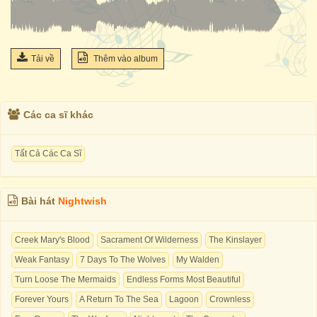
Tải về
Thêm vào album
Các ca sĩ khác
Tất Cả Các Ca Sĩ
Bài hát
Nightwish
Creek Mary's Blood
Sacrament Of Wilderness
The Kinslayer
Weak Fantasy
7 Days To The Wolves
My Walden
Turn Loose The Mermaids
Endless Forms Most Beautiful
Forever Yours
A Return To The Sea
Lagoon
Crownless