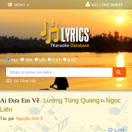
MENU
WELCOME
GUEST
ALL
TÊN
LỜI
C.SỸ
N.SỸ
Gõ Tiếng Việt
Ai Đưa Em Về
Lương Tùng Quang
Ngọc
-
Ft
Liên
Tác giả:
Nguyễn Ánh 9
1.299