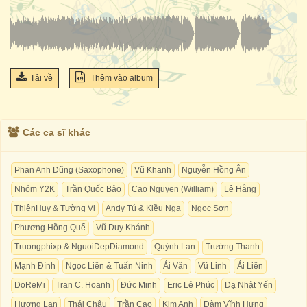
Tải về
Thêm vào album
Các ca sĩ khác
Phan Anh Dũng (Saxophone)
Vũ Khanh
Nguyễn Hồng Ân
Nhóm Y2K
Trần Quốc Bảo
Cao Nguyen (William)
Lệ Hằng
ThiênHuy & Tường Vi
Andy Tú & Kiều Nga
Ngọc Sơn
Phương Hồng Quế
Vũ Duy Khánh
Truongphixp & NguoiDepDiamond
Quỳnh Lan
Trường Thanh
Mạnh Đình
Ngọc Liên & Tuấn Ninh
Ái Vân
Vũ Linh
Ái Liên
DoReMi
Tran C. Hoanh
Đức Minh
Eric Lê Phúc
Dạ Nhật Yến
Hương Lan
Thái Châu
Trần Cao
Kim Anh
Đàm Vĩnh Hưng