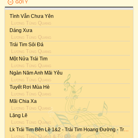
GỢI Ý
Tình Vẫn Chưa Yên
Lương Tùng Quang
Dáng Xưa
Lương Tùng Quang
Trái Tim Sỏi Đá
Lương Tùng Quang
Một Nửa Trái Tim
Lương Tùng Quang
Ngàn Năm Anh Mãi Yêu
Lương Tùng Quang
Tuyết Rơi Mùa Hè
Lương Tùng Quang
Mãi Chia Xa
Lương Tùng Quang
Lặng Lẽ
Lương Tùng Quang
Lk Trái Tim Bên Lề 1&2 - Trái Tim Hoang Đường - Trái Tim Rạn Vỡ
Lương Tùng Quang
&
Tú Quyên