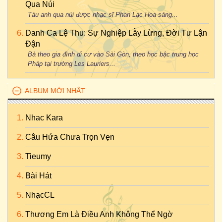
Qua Núi
Tàu anh qua núi được nhạc sĩ Phan Lạc Hoa sáng...
Danh Ca Lệ Thu: Sự Nghiệp Lẫy Lừng, Đời Tư Lận
Đận
Bà theo gia đình di cư vào Sài Gòn, theo học bậc trung học
Pháp tại trường Les Lauriers...
ALBUM MỚI NHẤT
Nhac Kara
Câu Hứa Chưa Trọn Vẹn
Tieumy
Bài Hát
NhạcCL
Thương Em Là Điều Anh Không Thể Ngờ