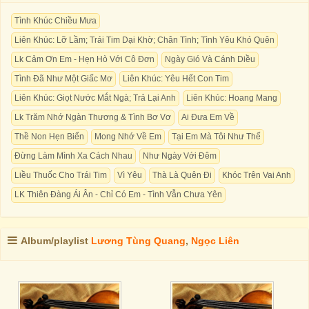
Tình Khúc Chiều Mưa
Liên Khúc: Lỡ Lầm; Trái Tim Dại Khờ; Chân Tình; Tình Yêu Khó Quên
Lk Cảm Ơn Em - Hẹn Hò Với Cô Đơn
Ngày Gió Và Cánh Diều
Tình Đã Như Một Giấc Mơ
Liên Khúc: Yêu Hết Con Tim
Liên Khúc: Giọt Nước Mắt Ngà; Trả Lại Anh
Liên Khúc: Hoang Mang
Lk Trăm Nhớ Ngàn Thương & Tình Bơ Vơ
Ai Đưa Em Về
Thề Non Hẹn Biển
Mong Nhớ Về Em
Tại Em Mà Tôi Như Thế
Đừng Làm Mình Xa Cách Nhau
Như Ngày Với Đêm
Liều Thuốc Cho Trái Tim
Vì Yêu
Thà Là Quên Đi
Khóc Trên Vai Anh
LK Thiên Đàng Ái Ân - Chỉ Có Em - Tình Vẫn Chưa Yên
Album/playlist
Lương Tùng Quang
,
Ngọc Liên