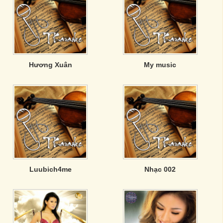
Hương Xuân
My music
Luubich4me
Nhạc 002