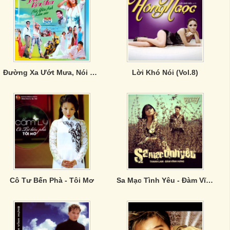
Đường Xa Ướt Mưa, Nói Yêu Anh Làm Sao
Lời Khó Nói (Vol.8)
Cô Tư Bến Phà - Tôi Mơ
Sa Mạc Tình Yêu - Đàm Vĩnh Hưng