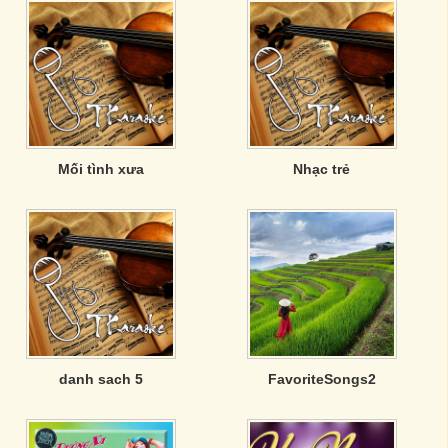
Mối tình xưa
Nhạc trẻ
danh sach 5
FavoriteSongs2