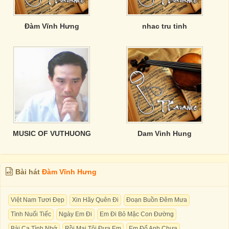
Đàm Vĩnh Hưng
nhac tru tinh
MUSIC OF VUTHUONG
Dam Vinh Hung
Bài hát
Đàm Vĩnh Hưng
Việt Nam Tươi Đẹp
Xin Hãy Quên Đi
Đoạn Buồn Đêm Mưa
Tình Nuối Tiếc
Ngày Em Đi
Em Đi Bỏ Mặc Con Đường
Bài Ca Tình Nhớ
Rồi Mai Tôi Đưa Em
Em Đổ Anh Chưa