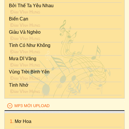
Bởi Thế Ta Yêu Nhau
Đàm Vĩnh Hưng
Biển Cạn
Đàm Vĩnh Hưng
Giàu Và Nghèo
Đàm Vĩnh Hưng
Tình Có Như Không
Đàm Vĩnh Hưng
Mưa Dĩ Vãng
Đàm Vĩnh Hưng
Vùng Trời Bình Yên
Đàm Vĩnh Hưng
Tình Nhớ
Đàm Vĩnh Hưng
MP3 MỚI UPLOAD
Mơ Hoa