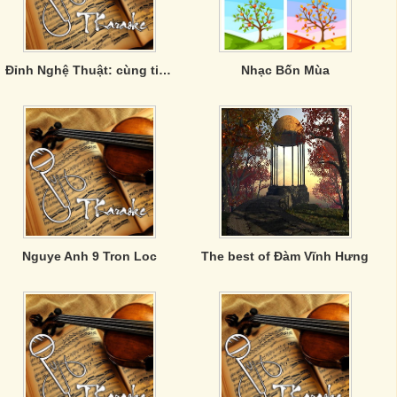
Đỉnh Nghệ Thuật: cùng tiêu điểm - khác góc tới.
Nhạc Bốn Mùa
Nguye Anh 9 Tron Loc
The best of Đàm Vĩnh Hưng