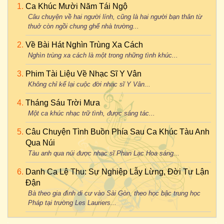
Ca Khúc Mười Năm Tái Ngộ
Câu chuyện về hai người lính, cũng là hai người bạn thân từ
thuở còn ngồi chung ghế nhà trường...
Về Bài Hát Nghìn Trùng Xa Cách
Nghìn trùng xa cách là một trong những tình khúc...
Phim Tài Liệu Về Nhạc Sĩ Y Vân
Không chỉ kể lại cuộc đời nhạc sĩ Y Vân...
Tháng Sáu Trời Mưa
Một ca khúc nhạc trữ tình, được sáng tác...
Câu Chuyện Tình Buồn Phía Sau Ca Khúc Tàu Anh
Qua Núi
Tàu anh qua núi được nhạc sĩ Phan Lạc Hoa sáng...
Danh Ca Lệ Thu: Sự Nghiệp Lẫy Lừng, Đời Tư Lận
Đận
Bà theo gia đình di cư vào Sài Gòn, theo học bậc trung học
Pháp tại trường Les Lauriers...