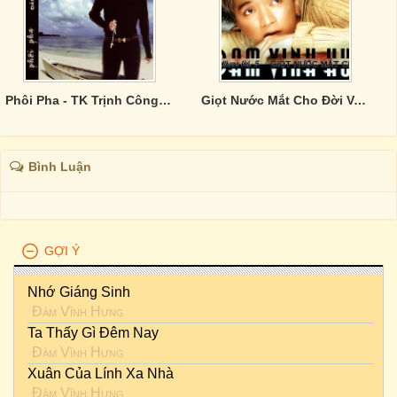
Phôi Pha - TK Trịnh Công Sơn
Giọt Nước Mắt Cho Đời Vol.5
Bình Luận
GỢI Ý
Nhớ Giáng Sinh
Đàm Vĩnh Hưng
Ta Thấy Gì Đêm Nay
Đàm Vĩnh Hưng
Xuân Của Lính Xa Nhà
Đàm Vĩnh Hưng