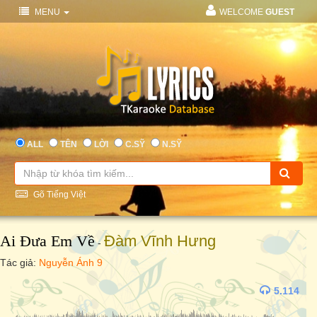
MENU
WELCOME
GUEST
ALL
TÊN
LỜI
C.SỸ
N.SỸ
Gõ Tiếng Việt
Ai Đưa Em Về
Đàm Vĩnh Hưng
-
Tác giả:
Nguyễn Ánh 9
5.114