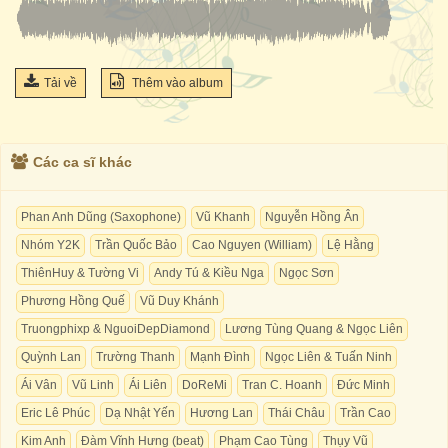
Tải về
Thêm vào album
Các ca sĩ khác
Phan Anh Dũng (Saxophone)
Vũ Khanh
Nguyễn Hồng Ân
Nhóm Y2K
Trần Quốc Bảo
Cao Nguyen (William)
Lệ Hằng
ThiênHuy & Tường Vi
Andy Tú & Kiều Nga
Ngọc Sơn
Phương Hồng Quế
Vũ Duy Khánh
Truongphixp & NguoiDepDiamond
Lương Tùng Quang & Ngọc Liên
Quỳnh Lan
Trường Thanh
Mạnh Đình
Ngọc Liên & Tuấn Ninh
Ái Vân
Vũ Linh
Ái Liên
DoReMi
Tran C. Hoanh
Đức Minh
Eric Lê Phúc
Dạ Nhật Yến
Hương Lan
Thái Châu
Trần Cao
Kim Anh
Đàm Vĩnh Hưng (beat)
Phạm Cao Tùng
Thụy Vũ