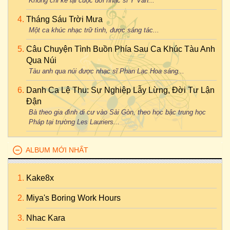
Không chỉ kể lại cuộc đời nhạc sĩ Y Vân...
Tháng Sáu Trời Mưa
Một ca khúc nhạc trữ tình, được sáng tác...
Câu Chuyện Tình Buồn Phía Sau Ca Khúc Tàu Anh
Qua Núi
Tàu anh qua núi được nhạc sĩ Phan Lạc Hoa sáng...
Danh Ca Lệ Thu: Sự Nghiệp Lẫy Lừng, Đời Tư Lận
Đận
Bà theo gia đình di cư vào Sài Gòn, theo học bậc trung học
Pháp tại trường Les Lauriers...
ALBUM MỚI NHẤT
Kake8x
Miya's Boring Work Hours
Nhac Kara