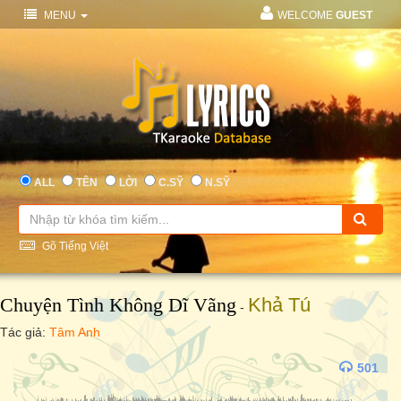
MENU
WELCOME
GUEST
ALL
TÊN
LỜI
C.SỸ
N.SỸ
Gõ Tiếng Việt
Chuyện Tình Không Dĩ Vãng
Khả Tú
-
Tác giả:
Tâm Anh
501