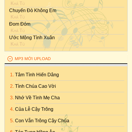
Khả Tú
Chuyến Đò Không Em
Khả Tú
Đom Đóm
Khả Tú
Ước Mộng Tình Xuân
Khả Tú
MP3 MỚI UPLOAD
Tâm Tình Hiến Dâng
Tình Chúa Cao Vời
Nhớ Về Tình Mẹ Cha
Của Lễ Cậy Trông
Con Vẫn Trông Cậy Chúa