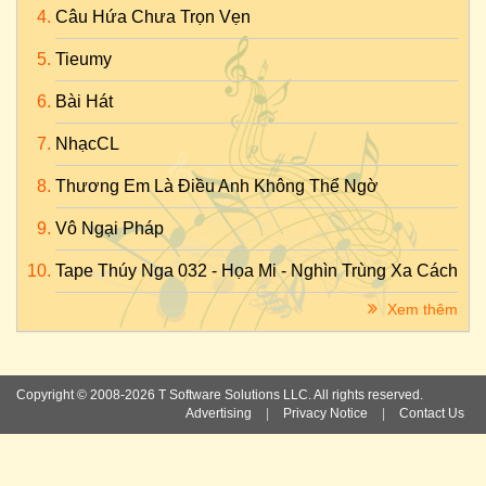
Câu Hứa Chưa Trọn Vẹn
Tieumy
Bài Hát
NhạcCL
Thương Em Là Điều Anh Không Thể Ngờ
Vô Ngại Pháp
Tape Thúy Nga 032 - Họa Mi - Nghìn Trùng Xa Cách
Xem thêm
Copyright © 2008-2026 T Software Solutions LLC. All rights reserved.
Advertising
|
Privacy Notice
|
Contact Us