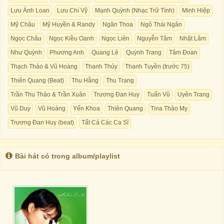
Lưu Ánh Loan
Lưu Chí Vỹ
Mạnh Quỳnh (Nhạc Trữ Tình)
Minh Hiệp
Mỹ Châu
Mỹ Huyền & Randy
Ngân Thoa
Ngô Thái Ngân
Ngọc Châu
Ngọc Kiều Oanh
Ngọc Liên
Nguyễn Tâm
Nhật Lâm
Như Quỳnh
Phương Anh
Quang Lê
Quỳnh Trang
Tâm Đoan
Thạch Thảo & Vũ Hoàng
Thanh Thủy
Thanh Tuyền (trước 75)
Thiên Quang (Beat)
Thu Hằng
Thu Trang
Trần Thu Thảo & Trần Xuân
Trương Đan Huy
Tuấn Vũ
Uyên Trang
Vũ Duy
Vũ Hoàng
Yến Khoa
Thiên Quang
Tina Thảo My
Trương Đan Huy (beat)
Tất Cả Các Ca Sĩ
Bài hát có trong album/playlist