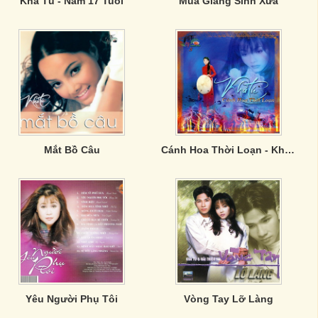
Khả Tú - Năm 17 Tuổi
Mùa Giáng Sinh Xưa
Mắt Bồ Câu
Cánh Hoa Thời Loạn - Khả Tú
Yêu Người Phụ Tôi
Vòng Tay Lỡ Làng