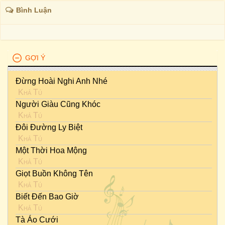
Bình Luận
GỢI Ý
Đừng Hoài Nghi Anh Nhé
Khả Tú
Người Giàu Cũng Khóc
Khả Tú
Đôi Đường Ly Biệt
Khả Tú
Một Thời Hoa Mộng
Khả Tú
Giọt Buồn Không Tên
Khả Tú
Biết Đến Bao Giờ
Khả Tú
Tà Áo Cưới