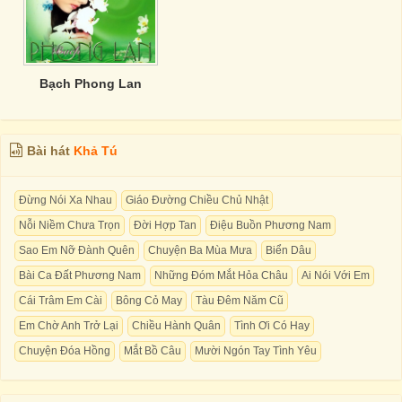
Bạch Phong Lan
Bài hát
Khả Tú
Đừng Nói Xa Nhau
Giáo Đường Chiều Chủ Nhật
Nỗi Niềm Chưa Trọn
Đời Hợp Tan
Điệu Buồn Phương Nam
Sao Em Nỡ Đành Quên
Chuyện Ba Mùa Mưa
Biển Dâu
Bài Ca Đất Phương Nam
Những Đóm Mắt Hỏa Châu
Ai Nói Với Em
Cái Trâm Em Cài
Bông Cỏ May
Tàu Đêm Năm Cũ
Em Chờ Anh Trở Lại
Chiều Hành Quân
Tình Ơi Có Hay
Chuyện Đóa Hồng
Mắt Bồ Câu
Mười Ngón Tay Tình Yêu