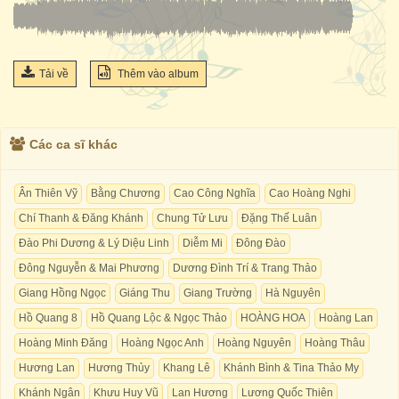
Tải về
Thêm vào album
Các ca sĩ khác
Ân Thiên Vỹ
Bằng Chương
Cao Công Nghĩa
Cao Hoàng Nghi
Chí Thanh & Đăng Khánh
Chung Tử Lưu
Đặng Thế Luân
Đào Phi Dương & Lý Diệu Linh
Diễm Mi
Đông Đào
Đông Nguyễn & Mai Phương
Dương Đình Trí & Trang Thảo
Giang Hồng Ngọc
Giáng Thu
Giang Trường
Hà Nguyên
Hồ Quang 8
Hồ Quang Lộc & Ngọc Thảo
HOÀNG HOA
Hoàng Lan
Hoàng Minh Đăng
Hoàng Ngọc Anh
Hoàng Nguyên
Hoàng Thâu
Hương Lan
Hương Thủy
Khang Lê
Khánh Bình & Tina Thảo My
Khánh Ngân
Khưu Huy Vũ
Lan Hương
Lương Quốc Thiên