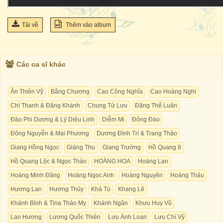
Tải về
Thêm vào album
Các ca sĩ khác
Ân Thiên Vỹ
Bằng Chương
Cao Công Nghĩa
Cao Hoàng Nghi
Chí Thanh & Đăng Khánh
Chung Tử Lưu
Đặng Thế Luân
Đào Phi Dương & Lý Diệu Linh
Diễm Mi
Đông Đào
Đông Nguyễn & Mai Phương
Dương Đình Trí & Trang Thảo
Giang Hồng Ngọc
Giáng Thu
Giang Trường
Hồ Quang 8
Hồ Quang Lộc & Ngọc Thảo
HOÀNG HOA
Hoàng Lan
Hoàng Minh Đăng
Hoàng Ngọc Anh
Hoàng Nguyên
Hoàng Thâu
Hương Lan
Hương Thủy
Khả Tú
Khang Lê
Khánh Bình & Tina Thảo My
Khánh Ngân
Khưu Huy Vũ
Lan Hương
Lương Quốc Thiên
Lưu Ánh Loan
Lưu Chí Vỹ