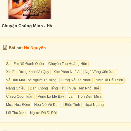
Chuyện Chúng Mình - Hà Nguyên
Bài hát
Hà Nguyên
Sao Em Nỡ Đành Quên
Chuyến Tàu Hoàng Hôn
Xin Em Đừng Khóc Vu Quy
Xác Pháo Nhà Ai
Ngõ Vắng Xôn Xao
Về Đâu Mái Tóc Người Thương
Đừng Nói Xa Nhau
Như Đã Dấu Yêu
Nắng Chiều
Đàn Không Tiếng Hát
Mưa Trên Phố Huế
Chiều Cuối Tuần
Vùng Lá Me Bay
Lạnh Trọn Đêm Mưa
Mưa Nửa Đêm
Hoa Nở Về Đêm
Biển Tình
Ngại Ngùng
Lối Thu Xưa
Người Đã Đi Rồi