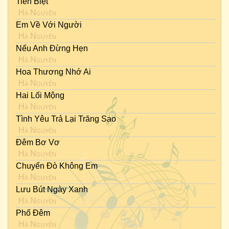
Tiễn Biệt
Hà Nguyên
Em Về Với Người
Hà Nguyên
Nếu Anh Đừng Hẹn
Hà Nguyên
Hoa Thương Nhớ Ai
Hà Nguyên
Hai Lối Mộng
Hà Nguyên
Tình Yêu Trả Lại Trăng Sao
Hà Nguyên
Đêm Bơ Vơ
Hà Nguyên
Chuyến Đò Không Em
Hà Nguyên
Lưu Bút Ngày Xanh
Hà Nguyên
Phố Đêm
Hà Nguyên