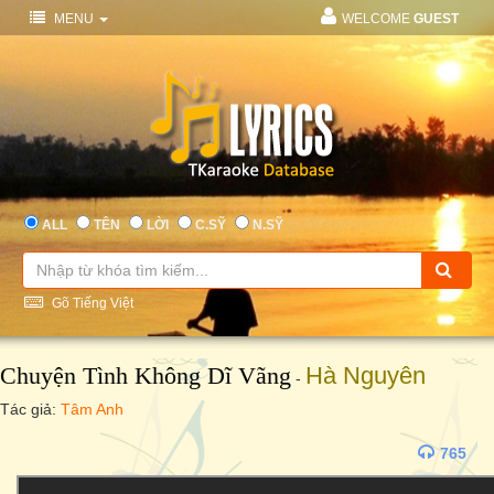
MENU
WELCOME
GUEST
ALL
TÊN
LỜI
C.SỸ
N.SỸ
Gõ Tiếng Việt
Chuyện Tình Không Dĩ Vãng
Hà Nguyên
-
Tác giả:
Tâm Anh
765