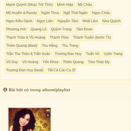
Mạnh Quỳnh (Nhạc Trữ Tình)
Minh Hiệp
Mỹ Châu
Mỹ Huyền & Randy
Ngân Thoa
Ngô Thái Ngân
Ngọc Châu
Ngọc Kiều Oanh
Ngọc Liên
Nguyễn Tâm
Nhật Lâm
Như Quỳnh
Phương Anh
Quang Lê
Quỳnh Trang
Tâm Đoan
Thạch Thảo & Vũ Hoàng
Thanh Thủy
Thanh Tuyền (trước 75)
Thiên Quang (Beat)
Thu Hằng
Thu Trang
Trần Thu Thảo & Trần Xuân
Trương Đan Huy
Tuấn Vũ
Uyên Trang
Vũ Duy
Vũ Hoàng
Yến Khoa
Thiên Quang
Tina Thảo My
Trương Đan Huy (beat)
Tất Cả Các Ca Sĩ
Bài hát có trong album/playlist