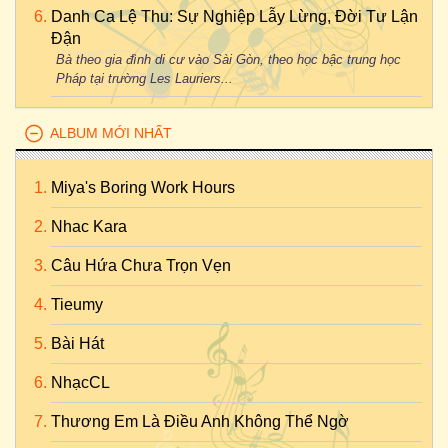
Danh Ca Lệ Thu: Sự Nghiệp Lẫy Lừng, Đời Tư Lận
Đận
Bà theo gia đình di cư vào Sài Gòn, theo học bậc trung học
Pháp tại trường Les Lauriers...
ALBUM MỚI NHẤT
Miya's Boring Work Hours
Nhac Kara
Câu Hứa Chưa Trọn Vẹn
Tieumy
Bài Hát
NhạcCL
Thương Em Là Điều Anh Không Thể Ngờ