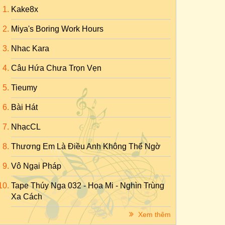
Kake8x
Miya's Boring Work Hours
Nhac Kara
Câu Hứa Chưa Trọn Vẹn
Tieumy
Bài Hát
NhạcCL
Thương Em Là Điều Anh Không Thể Ngờ
Vô Ngại Pháp
Tape Thúy Nga 032 - Họa Mi - Nghìn Trùng
Xa Cách
Xem thêm