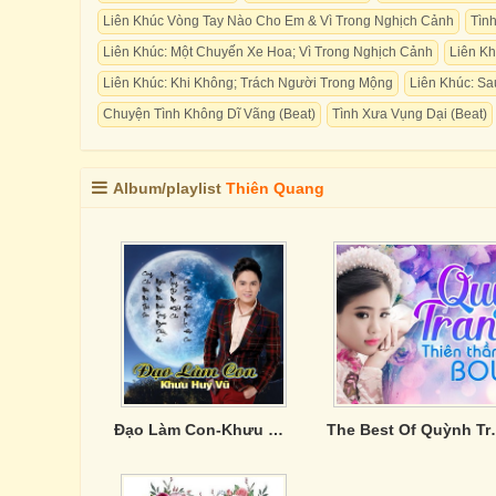
Liên Khúc Vòng Tay Nào Cho Em & Vì Trong Nghịch Cảnh
Tìn
Liên Khúc: Một Chuyến Xe Hoa; Vì Trong Nghịch Cảnh
Liên K
Liên Khúc: Khi Không; Trách Người Trong Mộng
Liên Khúc: S
Chuyện Tình Không Dĩ Vãng (Beat)
Tình Xưa Vụng Dại (Beat)
Album/playlist
Thiên Quang
Đạo Làm Con-Khưu Huy Vũ
The Best