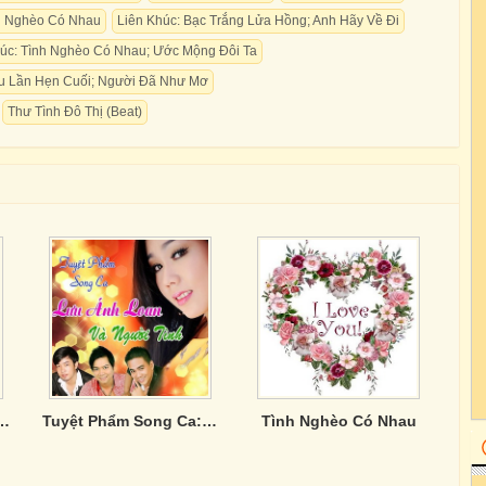
h Nghèo Có Nhau
Liên Khúc: Bạc Trắng Lửa Hồng; Anh Hãy Về Đi
húc: Tình Nghèo Có Nhau; Ước Mộng Đôi Ta
au Lần Hẹn Cuối; Người Đã Như Mơ
Thư Tình Đô Thị (Beat)
 Of Quỳnh Trang
Tuyệt Phẩm Song Ca: Lưu Ánh Loan Và Người Tình
Tình Nghèo Có Nhau