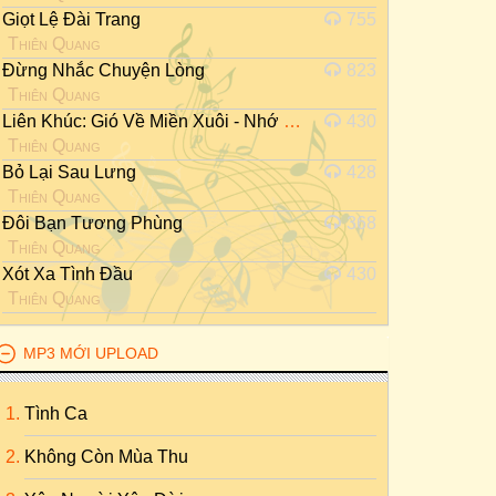
Giọt Lệ Đài Trang
755
Thiên Quang
Đừng Nhắc Chuyện Lòng
823
Thiên Quang
Liên Khúc: Gió Về Miền Xuôi - Nhớ Nhau Hoài
430
Thiên Quang
Bỏ Lại Sau Lưng
428
Thiên Quang
Đôi Bạn Tương Phùng
368
Thiên Quang
Xót Xa Tình Đầu
430
Thiên Quang
MP3 MỚI UPLOAD
Tình Ca
Không Còn Mùa Thu