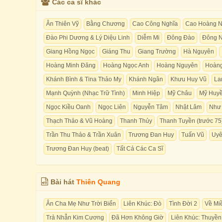
Các ca sĩ khác
Ân Thiên Vỹ
Bằng Chương
Cao Công Nghĩa
Cao Hoàng N
Đào Phi Dương & Lý Diệu Linh
Diễm Mi
Đông Đào
Đông N
Giang Hồng Ngọc
Giáng Thu
Giang Trường
Hà Nguyên
Hoàng Minh Đăng
Hoàng Ngọc Anh
Hoàng Nguyên
Hoàng
Khánh Bình & Tina Thảo My
Khánh Ngân
Khưu Huy Vũ
La
Mạnh Quỳnh (Nhạc Trữ Tình)
Minh Hiệp
Mỹ Châu
Mỹ Huyề
Ngọc Kiều Oanh
Ngọc Liên
Nguyễn Tâm
Nhật Lâm
Như
Thạch Thảo & Vũ Hoàng
Thanh Thủy
Thanh Tuyền (trước 75
Trần Thu Thảo & Trần Xuân
Trương Đan Huy
Tuấn Vũ
Uyê
Trương Đan Huy (beat)
Tất Cả Các Ca Sĩ
Bài hát
Thiên Quang
Ân Cha Mẹ Như Trời Biển
Liên Khúc: Đò
Tình Đời 2
Về Mi
Trả Nhẫn Kim Cương
Đã Hơn Không Giờ
Liên Khúc: Thuyền