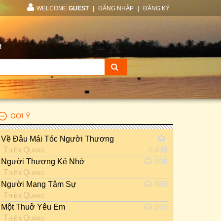
WELCOME
GUEST
|
ĐĂNG NHẬP
|
ĐĂNG KÝ
M
GỢI Ý
Về Đâu Mái Tóc Người Thương
Thiên Quang
2.438
Người Thương Kẻ Nhớ
998
Thiên Quang
Người Mang Tâm Sự
688
Thiên Quang
Một Thuở Yêu Em
655
Thiên Quang