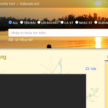
VƯỜN THƠ
|
THÊM BÀI HÁT
ALL
TÊN BÀI
LỜI BÀI HÁT
CA SỸ
NHẠC SỸ
ALBU
Gõ Tiếng Việt
ang
788