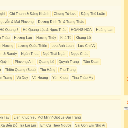
ghi
Chí Thanh & Đăng Khánh
Chung Tử Lưu
Đặng Thế Luân
guyễn & Mai Phương
Dương Đình Trí & Trang Thảo
Hồ Quang 8
Hồ Quang Lộc & Ngọc Thảo
HOÀNG HOA
Hoàng Lan
 Thâu
Hương Lan
Hương Thủy
Khả Tú
Khang Lê
n Hương
Lương Quốc Thiên
Lưu Ánh Loan
Lưu Chí Vỹ
n & Randy
Ngân Thoa
Ngô Thái Ngân
Ngọc Châu
 Quỳnh
Phương Anh
Quang Lê
Quỳnh Trang
Tâm Đoan
)
Thiên Quang (Beat)
Thu Hằng
Thu Trang
n Trang
Vũ Duy
Vũ Hoàng
Yến Khoa
Tina Thảo My
ền Tây
Liên Khúc Yêu Một Mình/ Giọt Lệ Đài Trang
 Xa Bến Đỗ; Trả Lại Em
Em Cứ Theo Người
Sài Gòn Em Nhớ Ai