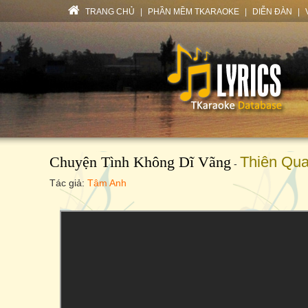
TRANG CHỦ
|
PHẦN MỀM TKARAOKE
|
DIỄN ĐÀN
|
Chuyện Tình Không Dĩ Vãng
Thiên Qu
-
Tác giả:
Tâm Anh