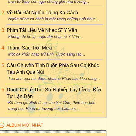
thân từ thuở còn ngồi chung ghế nhà trường...
Về Bài Hát Nghìn Trùng Xa Cách
Nghìn trùng xa cách là một trong những tình khúc...
Phim Tài Liệu Về Nhạc Sĩ Y Vân
Không chỉ kể lại cuộc đời nhạc sĩ Y Vân...
Tháng Sáu Trời Mưa
Một ca khúc nhạc trữ tình, được sáng tác...
Câu Chuyện Tình Buồn Phía Sau Ca Khúc
Tàu Anh Qua Núi
Tàu anh qua núi được nhạc sĩ Phan Lạc Hoa sáng...
Danh Ca Lệ Thu: Sự Nghiệp Lẫy Lừng, Đời
Tư Lận Đận
Bà theo gia đình di cư vào Sài Gòn, theo học bậc
trung học Pháp tại trường Les Lauriers...
ALBUM MỚI NHẤT