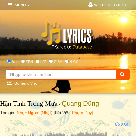
MENU
WELCOME
GUEST
ALL
TÊN
LỜI
C.SỸ
N.SỸ
Gõ Tiếng Việt
Hận Tình Trong Mưa
Quang Dũng
-
Tác giả:
Nhạc Ngoại (Nhật)
[Lời Việt:
Phạm Duy
]
834