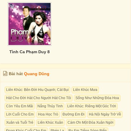
Tình Ca Phạm Duy 8
Bài hát
Quang Dũng
Liên Khúc: Bên Đời Hiu Quạnh; Cát Bụi
Liên Khúc Mưa
Hát Cho Đời Hát Cho Người Hát Cho Tôi
Sống Như Những Đóa Hoa
Còn Yêu Em Mãi
Nắng Thủy Tinh
Liên Khúc: Riêng Một Góc Trời
Lời Cuối Cho Em
Hoa Học Trò
Đường Em Đi
Hà Nội Ngày Trở Về
Xuân và Tuổi Trẻ
Liên Khúc Xuân
Cám Ơn Một Đóa Xuân Ngời
Đoạn Khúc Cuối Cho Em
Phép Lạ
Ru Em Tiếng Sóng Biển