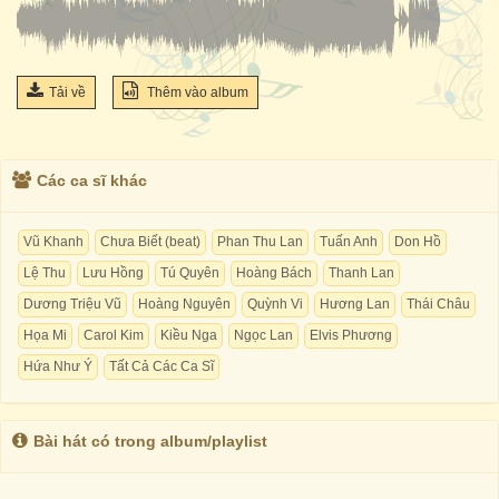
Tải về
Thêm vào album
Các ca sĩ khác
Vũ Khanh
Chưa Biết (beat)
Phan Thu Lan
Tuấn Anh
Don Hồ
Lệ Thu
Lưu Hồng
Tú Quyên
Hoàng Bách
Thanh Lan
Dương Triệu Vũ
Hoàng Nguyên
Quỳnh Vi
Hương Lan
Thái Châu
Họa Mi
Carol Kim
Kiều Nga
Ngọc Lan
Elvis Phương
Hứa Như Ý
Tất Cả Các Ca Sĩ
Bài hát có trong album/playlist