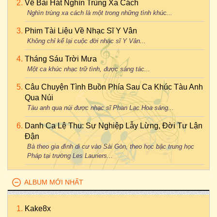
Về Bài Hát Nghìn Trùng Xa Cách
Nghìn trùng xa cách là một trong những tình khúc...
Phim Tài Liệu Về Nhạc Sĩ Y Vân
Không chỉ kể lại cuộc đời nhạc sĩ Y Vân...
Tháng Sáu Trời Mưa
Một ca khúc nhạc trữ tình, được sáng tác...
Câu Chuyện Tình Buồn Phía Sau Ca Khúc Tàu Anh
Qua Núi
Tàu anh qua núi được nhạc sĩ Phan Lạc Hoa sáng...
Danh Ca Lệ Thu: Sự Nghiệp Lẫy Lừng, Đời Tư Lận
Đận
Bà theo gia đình di cư vào Sài Gòn, theo học bậc trung học
Pháp tại trường Les Lauriers...
ALBUM MỚI NHẤT
Kake8x