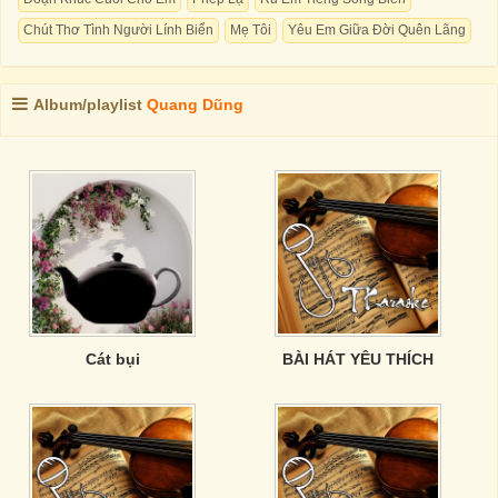
Chút Thơ Tình Người Lính Biển
Mẹ Tôi
Yêu Em Giữa Đời Quên Lãng
Album/playlist
Quang Dũng
Cát bụi
BÀI HÁT YÊU THÍCH