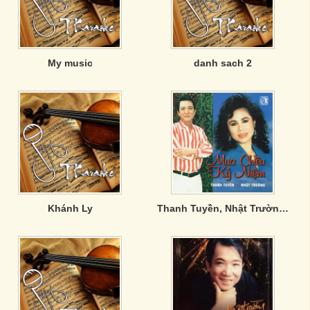
My music
danh sach 2
Khánh Ly
Thanh Tuyền, Nhật Trường - Mưa Chiều Kỷ Niệm