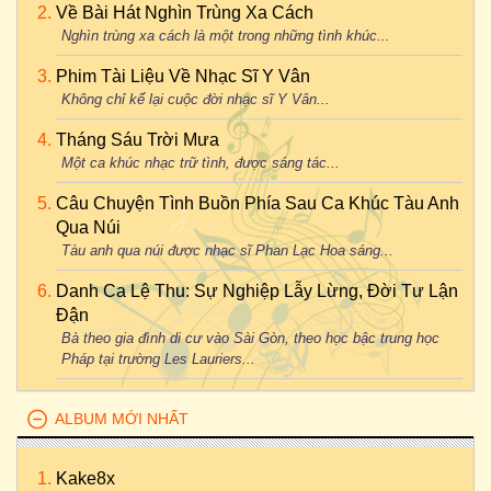
Về Bài Hát Nghìn Trùng Xa Cách
Nghìn trùng xa cách là một trong những tình khúc...
Phim Tài Liệu Về Nhạc Sĩ Y Vân
Không chỉ kể lại cuộc đời nhạc sĩ Y Vân...
Tháng Sáu Trời Mưa
Một ca khúc nhạc trữ tình, được sáng tác...
Câu Chuyện Tình Buồn Phía Sau Ca Khúc Tàu Anh
Qua Núi
Tàu anh qua núi được nhạc sĩ Phan Lạc Hoa sáng...
Danh Ca Lệ Thu: Sự Nghiệp Lẫy Lừng, Đời Tư Lận
Đận
Bà theo gia đình di cư vào Sài Gòn, theo học bậc trung học
Pháp tại trường Les Lauriers...
ALBUM MỚI NHẤT
Kake8x