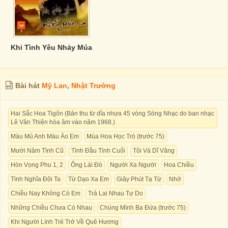
Khi Tình Yêu Nhảy Múa
Bài hát
Mỹ Lan
,
Nhật Trường
Hai Sắc Hoa Tigôn (Bản thu từ dĩa nhựa 45 vòng Sóng Nhạc do ban nhạc
Lê Văn Thiện hòa âm vào năm 1968.)
Màu Mủ Anh Màu Áo Em
Mùa Hoa Học Trò (trước 75)
Mười Năm Tình Cũ
Tình Đầu Tình Cuối
Tôi Và Dĩ Vãng
Hòn Vọng Phu 1, 2
Ông Lái Đò
Người Xa Người
Hoa Chiều
Tình Nghĩa Đôi Ta
Từ Dạo Xa Em
Giây Phút Tạ Từ
Nhớ
Chiều Nay Không Có Em
Trả Lai Nhau Tự Do
Những Chiều Chưa Có Nhau
Chúng Mình Ba Đứa (trước 75)
Khi Người Lính Trẻ Trở Về Quê Hương