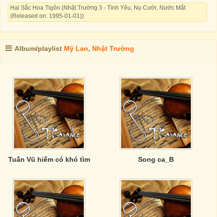
Hai Sắc Hoa Tigôn (Nhật Trường 3 - Tình Yêu, Nụ Cười, Nước Mắt
(Released on: 1995-01-01))
Album/playlist
Mỹ Lan
,
Nhật Trường
Tuấn Vũ hiếm có khó tìm
Song ca_B