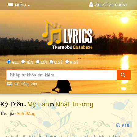
MENU
WELCOME
GUEST
ALL
TÊN
LỜI
C.SỸ
N.SỸ
Gõ Tiếng Việt
Kỳ Diệu
Mỹ Lan
Nhật Trường
-
Ft
Tác giả:
Anh Bằng
619