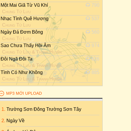
Một Mai Giã Từ Vũ Khí
790
Chung Tử Lưu
Nhạc Tình Quê Hương
537
Chung Tử Lưu
Ngày Đá Đơm Bông
560
Chung Tử Lưu
Sao Chưa Thấy Hồi Âm
974
Chung Tử Lưu
&
Thanh Huyền
Đôi Ngã Đôi Ta
626
Chung Tử Lưu
&
Thanh Huyền
Tình Có Như Không
885
Chung Tử Lưu
&
Thanh Huyền
MP3 MỚI UPLOAD
Trường Sơn Đông Trường Sơn Tây
Ngày Về