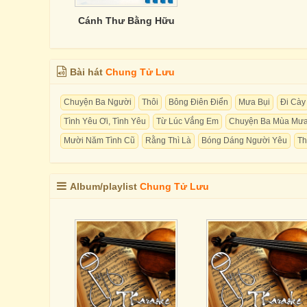
Cánh Thư Bằng Hữu
Bài hát
Chung Tử Lưu
Chuyện Ba Người
Thôi
Bông Điên Điển
Mưa Bụi
Đi Cày
Tình Yêu Ơi, Tình Yêu
Từ Lúc Vắng Em
Chuyện Ba Mùa Mư
Mười Năm Tình Cũ
Rằng Thì Là
Bóng Dáng Người Yêu
Th
Album/playlist
Chung Tử Lưu