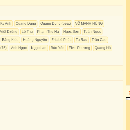
Kỳ Anh
Quang Dũng
Quang Dũng (beat)
VÕ MẠNH HÙNG
Việt Dzũng
Lệ Thu
Phạm Thu Hà
Ngọc Sơn
Tuấn Ngọc
Bằng Kiều
Hoàng Nguyên
Eric Lê Phúc
Tu Rau
Trần Cao
 75)
Anh Ngọc
Ngọc Lan
Bảo Yến
Elvis Phương
Quang Hà