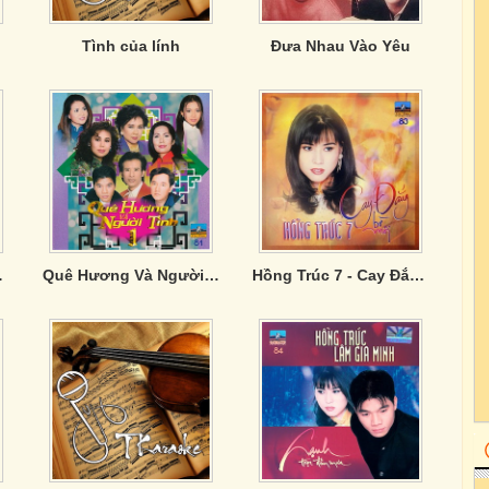
Tình của lính
Đưa Nhau Vào Yêu
Tình Ta 2
Quê Hương Và Người Tình 1
Hồng Trúc 7 - Cay Đắng Bờ Môi