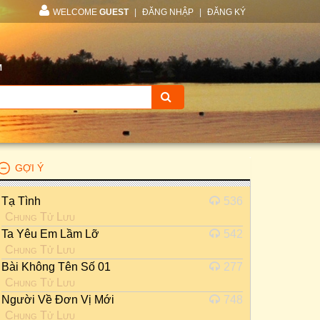
WELCOME
GUEST
|
ĐĂNG NHẬP
|
ĐĂNG KÝ
M
GỢI Ý
Tạ Tình
536
Chung Tử Lưu
Ta Yêu Em Lầm Lỡ
542
Chung Tử Lưu
Bài Không Tên Số 01
277
Chung Tử Lưu
Người Về Đơn Vị Mới
748
Chung Tử Lưu