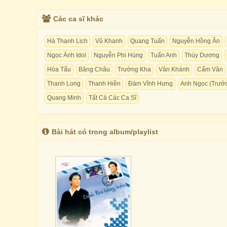
Các ca sĩ khác
Hà Thanh Lịch
Vũ Khanh
Quang Tuấn
Nguyễn Hồng Ân
Ngọc Ánh Idol
Nguyễn Phi Hùng
Tuấn Anh
Thùy Dương
Hòa Tấu
Băng Châu
Trường Kha
Vân Khánh
Cẩm Vân
Thanh Long
Thanh Hiền
Đàm Vĩnh Hưng
Anh Ngọc (Trước
Quang Minh
Tất Cả Các Ca Sĩ
Bài hát có trong album/playlist