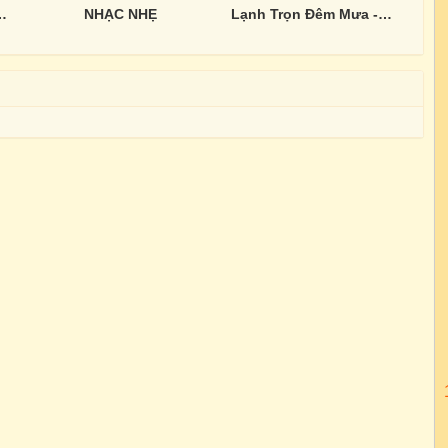
Phụng - Tuổi Xa Người
NHẠC NHẸ
Lạnh Trọn Đêm Mưa - Hồng Trúc, Lâm Gia Minh