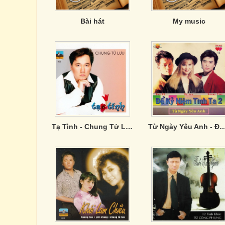
Bài hát
My music
Tạ Tình - Chung Tử Lưu
Từ Ngày Yêu Anh - Để Kỷ Niệm 