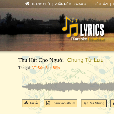
TRANG CHỦ
|
PHẦN MỀM TKARAOKE
|
DIỄN ĐÀN
|
Thu Hát Cho Người
Chung Tử Lưu
-
Tác giả:
Vũ Đức Sao Biển
Tải về
Thêm vào album
Mã Nhúng