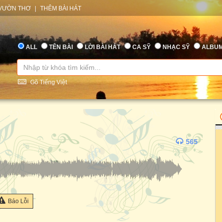
VƯỜN THƠ
|
THÊM BÀI HÁT
ALL
TÊN BÀI
LỜI BÀI HÁT
CA SỸ
NHẠC SỸ
ALBU
Gõ Tiếng Việt
565
Báo Lỗi