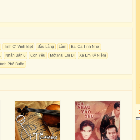
Tình Ơi Vĩnh Biệt
Sầu Lắng
Lầm
Bài Ca Tình Nhớ
a
Nhân Bản 6
Con Yêu
Một Mai Em Đi
Xa Em Kỷ Niệm
ành Phố Buồn