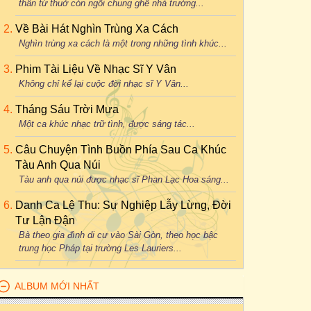
thân từ thuở còn ngồi chung ghế nhà trường...
Về Bài Hát Nghìn Trùng Xa Cách
Nghìn trùng xa cách là một trong những tình khúc...
Phim Tài Liệu Về Nhạc Sĩ Y Vân
Không chỉ kể lại cuộc đời nhạc sĩ Y Vân...
Tháng Sáu Trời Mưa
Một ca khúc nhạc trữ tình, được sáng tác...
Câu Chuyện Tình Buồn Phía Sau Ca Khúc
Tàu Anh Qua Núi
Tàu anh qua núi được nhạc sĩ Phan Lạc Hoa sáng...
Danh Ca Lệ Thu: Sự Nghiệp Lẫy Lừng, Đời
Tư Lận Đận
Bà theo gia đình di cư vào Sài Gòn, theo học bậc
trung học Pháp tại trường Les Lauriers...
ALBUM MỚI NHẤT