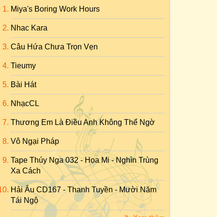
Miya's Boring Work Hours
Nhac Kara
Câu Hứa Chưa Trọn Vẹn
Tieumy
Bài Hát
NhạcCL
Thương Em Là Điều Anh Không Thể Ngờ
Vô Ngại Pháp
Tape Thúy Nga 032 - Họa Mi - Nghìn Trùng
Xa Cách
Hải Âu CD167 - Thanh Tuyền - Mười Năm
Tái Ngộ