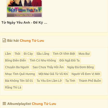
Từ Ngày Yêu Anh - Để Kỷ Niệm Tình Ta 2
Bài hát
Chung Tử Lưu
Lầm
Thôi
Đi Cày
Sầu Lắng
Tình Ơi Vĩnh Biệt
Mưa Bụi
Bông Điên Điển
Tình Có Như Không
Đôi Ngã Đôi Ta
Chuyện Ba Người
Sao Chưa Thấy Hồi Âm
Ngày Đá Đơm Bông
Nhạc Tình Quê Hương
Một Mai Giã Từ Vũ Khí
Người Về Đơn Vị Mới
Bài Không Tên Số 01
Ta Yêu Em Lầm Lỡ
Tạ Tình
Thành Phố Buồn
Rằng Thì Là
Album/playlist
Chung Tử Lưu