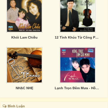
Khói Lam Chiều
12 Tình Khúc Từ Công Phụng - Tuổi Xa Người
NHẠC NHẸ
Lạnh Trọn Đêm Mưa - Hồng Trúc, Lâm Gia Minh
Bình Luận