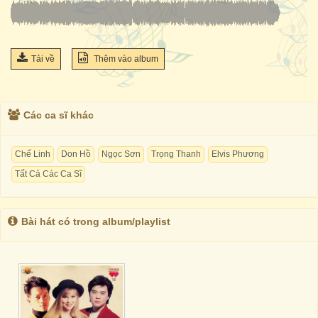
Tải về
Thêm vào album
Các ca sĩ khác
Chế Linh
Don Hồ
Ngọc Sơn
Trọng Thanh
Elvis Phương
Tất Cả Các Ca Sĩ
Bài hát có trong album/playlist