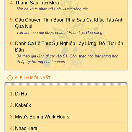
Tháng Sáu Trời Mưa
Một ca khúc nhạc trữ tình, được sáng tác...
Câu Chuyện Tình Buồn Phía Sau Ca Khúc Tàu Anh
Qua Núi
Tàu anh qua núi được nhạc sĩ Phan Lạc Hoa sáng...
Danh Ca Lệ Thu: Sự Nghiệp Lẫy Lừng, Đời Tư Lận
Đận
Bà theo gia đình di cư vào Sài Gòn, theo học bậc trung học
Pháp tại trường Les Lauriers...
ALBUM MỚI NHẤT
Dí Hà
Kake8x
Miya's Boring Work Hours
Nhac Kara