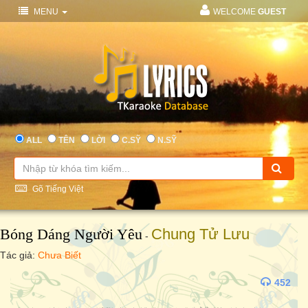
MENU
WELCOME
GUEST
ALL
TÊN
LỜI
C.SỸ
N.SỸ
Gõ Tiếng Việt
Bóng Dáng Người Yêu
Chung Tử Lưu
-
Tác giả:
Chưa Biết
452