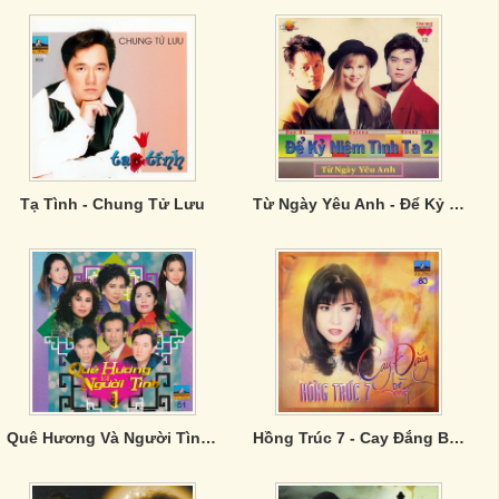
Tạ Tình - Chung Tử Lưu
Từ Ngày Yêu Anh - Để Kỷ Niệm Tình Ta 2
Quê Hương Và Người Tình 1
Hồng Trúc 7 - Cay Đắng Bờ Môi